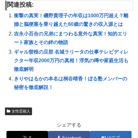
関連投稿:
衝撃の真実！磯野貴理子の年収は1000万円超え？離
婚と脳梗塞を乗り越えた60歳の驚きの収入源とは
吉永小百合の兄弟にまつわる意外な真実！知的エリ
ート家族とその絆の物語
ギャル曽根の旦那 名城ラリータの仕事テレビディレ
クター年収2000万円の真相！浮気の噂や家庭生活も
徹底解明
きりやはるかの本名は桐谷晴香！ぼる塾メンバーの
秘密を徹底解説！
女性芸能人
シェアする
X
Facebook
はてブ