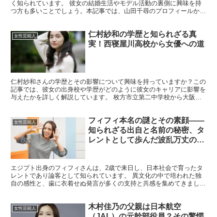
く知られています。 彼女の結婚生活やモデル活動の裏側に興味を持
つ方も多いことでしょう。本記事では、山田千尋のプロフィールから
結婚生活、家族との絆、モデル活動、そしてプライベートラ...
仁村紗和の学歴と知られざる真
女性芸能人
実！西寝屋川高校から女優への道
仁村紗和さんの学歴とその影響について興味を持っていますか？この
記事では、彼女の出身校や学歴がどのように彼女のキャリアに影響を
与えたかを詳しく解説しています。 枚方市立第二中学校から大阪府
立西寝屋川高等学校への進学、そして大学には進学せずに芸...
フィフィ本名の謎とその素顔――
女性芸能人
知られざる出自と名前の秘密、タ
レントとして歩んだ波乱万丈の人
生と本音の発信力に迫る衝撃レポ
ート
エジプト出身のフィフィさんは、2歳で来日し、日本社会で育ったタ
レントであり論客として知られています。 異文化の中で培われた独
自の感性と、歯に衣着せぬ発言が多くの支持と共感を集めてきまし
た。本名には家族の歴史と誇りが刻まれ、エジプトの伝統を受...
木村佳乃の父親は日本航空
女性芸能人
（JAL）の元幹部役員？その驚愕