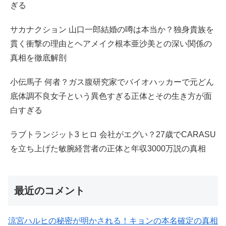
ぎる
サカナクション 山口一郎結婚の噂は本当か？独身貴族を
貫く衝撃の理由とヘアメイク根本亜沙美との深い関係の
真相を徹底解剖
小伝馬子 何者？ガス腹研究家でバイオハッカーで元どん
底体調不良女子という異色すぎる正体とその生き方が面
白すぎる
ラブトランジット3 ヒロ 会社がエグい？27歳でCARASU
を立ち上げた敏腕経営者の正体と年収3000万説の真相
最近のコメント
涼宮ハルヒの秘密が明かされる！キョンの本名確定の真相