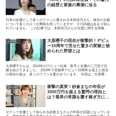
の経歴と家族の裏側に迫る
日本の女優として多くのファンに愛される木村佳乃さん。彼女の父親
について多くの人々が興味を持っていますが、その詳細はあまり知ら
れていません。 この記事では、木村佳乃さんの父親に関する情報や
その経歴、家族の裏側について詳しく解説します。 木村佳...
大原櫻子の現在が衝撃的！デビュ
女性芸能人
ー10周年で見せた驚きの変貌と秘
められた野望とは
大原櫻子さんは、2014年のデビュー以来、歌手と女優の二刀流で活
躍を続けてきました。 2024年で芸能界デビュー10周年を迎えた彼女
の現在の姿は、多くのファンを驚かせています。 今回は、大原櫻子
さんの現在の活動や変化、そして今後の展望につい...
衝撃の真実！紗倉まなの年収が
女性芸能人
3000万円を超える驚愕の理由と
は？業界の常識を覆す稼ぎ方に迫
る！
セクシー女優として知られる紗倉まなさんの年収が話題になっていま