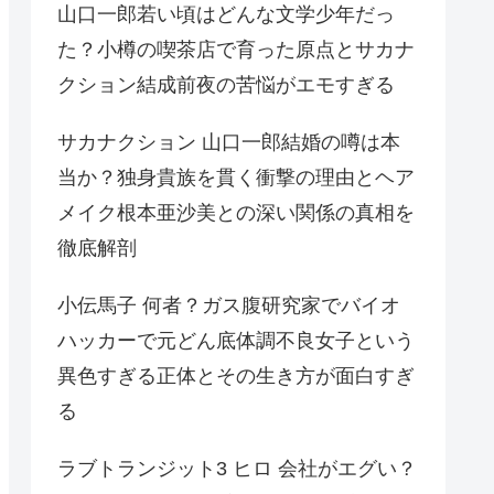
山口一郎若い頃はどんな文学少年だっ
た？小樽の喫茶店で育った原点とサカナ
クション結成前夜の苦悩がエモすぎる
サカナクション 山口一郎結婚の噂は本
当か？独身貴族を貫く衝撃の理由とヘア
メイク根本亜沙美との深い関係の真相を
徹底解剖
小伝馬子 何者？ガス腹研究家でバイオ
ハッカーで元どん底体調不良女子という
異色すぎる正体とその生き方が面白すぎ
る
ラブトランジット3 ヒロ 会社がエグい？