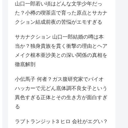
山口一郎若い頃はどんな文学少年だっ
た？小樽の喫茶店で育った原点とサカナ
クション結成前夜の苦悩がエモすぎる
サカナクション 山口一郎結婚の噂は本
当か？独身貴族を貫く衝撃の理由とヘア
メイク根本亜沙美との深い関係の真相を
徹底解剖
小伝馬子 何者？ガス腹研究家でバイオ
ハッカーで元どん底体調不良女子という
異色すぎる正体とその生き方が面白すぎ
る
ラブトランジット3 ヒロ 会社がエグい？