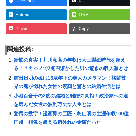
Facebook
X
Hatena
LINE
Pocket
Copy
関連投稿:
衝撃の真実！井川意高の年収は大王製紙時代を超え
る！？カジノで2兆円溶かした男の驚きの収入源とは
前田日明の嫁は13歳年下の美人カメラマン！格闘技
界の鬼が惚れた女性の素顔と驚きの結婚生活とは
小池百合子の2度の結婚と離婚の真相！政治家への道
を選んだ女性の波乱万丈な人生とは
驚愕の数字！漫画界の巨匠・鳥山明の生涯年収100億
円超！想像を超える桁外れの金額だった