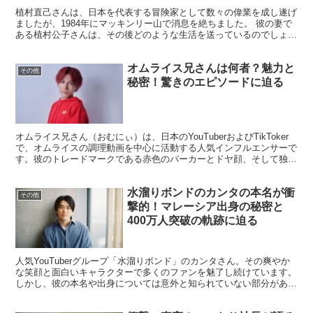
植村直己さんは、日本を代表する冒険家として数々の偉業を成し遂げ
ましたが、1984年にマッキンリー山で消息を絶ちました。 彼の妻で
ある植村公子さんは、その後どのような生活を送っているのでしょう
か。この記事では、植村公子さんの現在の活動や生活に...
オムライス兄さんは何者？魅力と
その他
秘密！驚きのエピソードに迫る
オムライス兄さん（おむにぃ）は、日本のYouTuberおよびTikToker
で、オムライスの調理動画を中心に活動する人気インフルエンサーで
す。彼のトレードマークである赤色のパーカーとドヤ顔、そして独自
のオムライスレシピで多くのファンを魅了し...
水溜りボンドのカンタの本名が衝
その他
撃的！マレーシア出身の秘密と
400万人突破の軌跡に迫る
人気YouTuberグループ「水溜りボンド」のカンタさん。その爽やか
な笑顔と面白いキャラクターで多くのファンを魅了し続けています。
しかし、彼の本名や出身については意外と知られていない部分があり
ます。今回は、カンタさんの本名と背景に焦点を当...