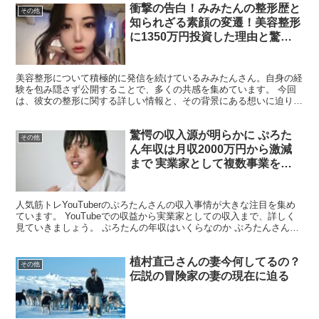
衝撃の告白！みみたんの整形歴と
その他
知られざる素顔の変遷！美容整形
に1350万円投資した理由と驚き
の結果を完全公開
美容整形について積極的に発信を続けているみみたんさん。自身の経
験を包み隠さず公開することで、多くの共感を集めています。 今回
は、彼女の整形に関する詳しい情報と、その背景にある想いに迫りま
す。 みみたんの整形はいつから始まったのか？ みみたん...
驚愕の収入源が明らかに ぷろた
その他
ん年収は月収2000万円から激減
まで 実業家として複数事業を展
開する若き経営者の素顔
人気筋トレYouTuberのぷろたんさんの収入事情が大きな注目を集め
ています。 YouTubeでの収益から実業家としての収入まで、詳しく
見ていきましょう。 ぷろたんの年収はいくらなのか ぷろたんさんの
推定年収は約6,000万円と言われていま...
植村直己さんの妻今何してるの？
その他
伝説の冒険家の妻の現在に迫る