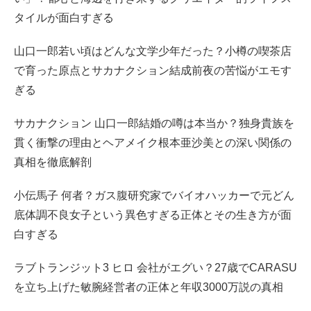
タイルが面白すぎる
山口一郎若い頃はどんな文学少年だった？小樽の喫茶店
で育った原点とサカナクション結成前夜の苦悩がエモす
ぎる
サカナクション 山口一郎結婚の噂は本当か？独身貴族を
貫く衝撃の理由とヘアメイク根本亜沙美との深い関係の
真相を徹底解剖
小伝馬子 何者？ガス腹研究家でバイオハッカーで元どん
底体調不良女子という異色すぎる正体とその生き方が面
白すぎる
ラブトランジット3 ヒロ 会社がエグい？27歳でCARASU
を立ち上げた敏腕経営者の正体と年収3000万説の真相