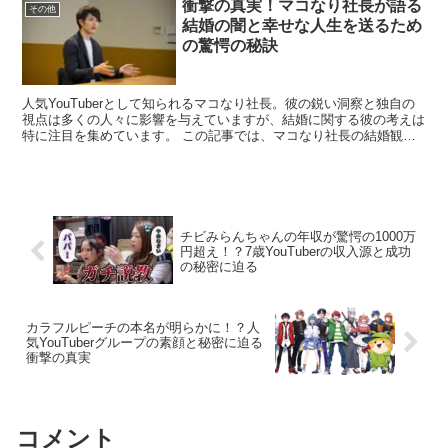
衝撃の真実！マコなり社長が語る
その他
結婚の闇と幸せな人生を送るため
の驚愕の秘訣
人気YouTuberとして知られるマコなり社長。彼の鋭い洞察と独自の
視点は多くの人々に影響を与えていますが、結婚に関する彼の考えは
特に注目を集めています。 この記事では、マコなり社長の結婚観
と、それが私たちの人生にどのような影響を与えるかに...
チビみらんちゃんの年収が驚愕の1000万
円超え！？7歳YouTuberの収入源と成功
の秘密に迫る
カラフルピーチの本名が明らかに！？人
気YouTuberグループの素顔と秘密に迫る
衝撃の真実
コメント