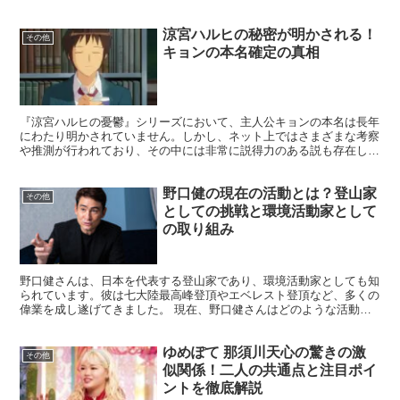
涼宮ハルヒの秘密が明かされる！
その他
キョンの本名確定の真相
『涼宮ハルヒの憂鬱』シリーズにおいて、主人公キョンの本名は長年
にわたり明かされていません。しかし、ネット上ではさまざまな考察
や推測が行われており、その中には非常に説得力のある説も存在しま
す。 今回は、『涼宮ハルヒ』シリーズを徹底的に分析して...
野口健の現在の活動とは？登山家
その他
としての挑戦と環境活動家として
の取り組み
野口健さんは、日本を代表する登山家であり、環境活動家としても知
られています。彼は七大陸最高峰登頂やエベレスト登頂など、多くの
偉業を成し遂げてきました。 現在、野口健さんはどのような活動を
行っているのでしょうか。この記事では、彼の最新の活動や...
ゆめぽて 那須川天心の驚きの激
その他
似関係！二人の共通点と注目ポイ
ントを徹底解説