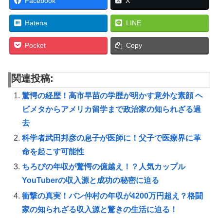
Facebook
X
Hatena
LINE
Pocket
Copy
関連投稿:
驚愕の経歴！高市早苗の学歴が明かす意外な素顔 ヘ
ビメタからアメリカ留学まで政治家の知られざる過
去
科学者武田邦彦の息子が医師に！父子で医療界に革
命を起こす可能性
ちろぴの年収が驚愕の億越え！？人気カップル
YouTuberの収入源と成功の秘密に迫る
衝撃の真実！バン仲村の年収が4200万円超え？格闘
家の知られざる収入源と驚きの生活に迫る！