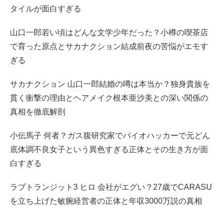
タイルが面白すぎる
山口一郎若い頃はどんな文学少年だった？小樽の喫茶店
で育った原点とサカナクション結成前夜の苦悩がエモす
ぎる
サカナクション 山口一郎結婚の噂は本当か？独身貴族を
貫く衝撃の理由とヘアメイク根本亜沙美との深い関係の
真相を徹底解剖
小伝馬子 何者？ガス腹研究家でバイオハッカーで元どん
底体調不良女子という異色すぎる正体とその生き方が面
白すぎる
ラブトランジット3 ヒロ 会社がエグい？27歳でCARASU
を立ち上げた敏腕経営者の正体と年収3000万説の真相