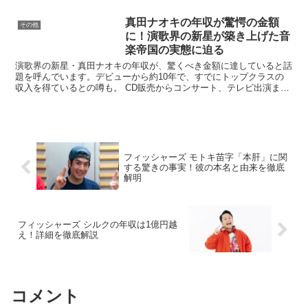
の自宅に焦点を当て、その豪華さと秘密に迫ってみましょう...
真田ナオキの年収が驚愕の金額
その他
に！演歌界の新星が築き上げた音
楽帝国の実態に迫る
演歌界の新星・真田ナオキの年収が、驚くべき金額に達していると話
題を呼んでいます。デビューから約10年で、すでにトップクラスの
収入を得ているとの噂も。 CD販売からコンサート、テレビ出演ま
で、多岐にわたる収入源とは？5人の子供を養う父親として...
フィッシャーズ モトキ苗字「本肝」に関
する驚きの事実！彼の本名と由来を徹底
解明
フィッシャーズ シルクの年収は1億円越
え！詳細を徹底解説
コメント