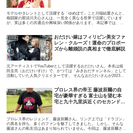
モデルやタレントとして活躍する「ゆめぽて」こと川端結愛さんと、
格闘家の那須川天心さんは、一見全く異なる世界で活躍しています
が、実は多くの共通点や興味深い関係があります。 本記事では、ゆ
めぽてさんと那須川天心さんの関係性や、二人の共通点につい...
おだけい嫁はフィリピン美女ファ
その他
レン・クルーズ！運命のプロポー
ズから離婚説の真相まで徹底解説
元アーティストでYouTuberとして活躍するおだけいさん。本名は䋝
田圭亮（おだけいすけ）で、かつては「みきおだチャンネル」として
活動していた人気クリエイターです。 そんなおだけいさんが2023年
11月に結婚を発表し、多くのファンから祝福の...
プロレス界の帝王 藤波辰爾の自
その他
宅が豪華すぎる 富士山を望む本
宅と九十九里浜近くのセカンドハ
ウスの全貌が明らかに
プロレス界のレジェンド、藤波辰爾さん。リング上では「ドラゴン」
の異名を持ち、多くのファンを魅了してきました。 しかし、そんな
藤波さんの私生活はあまり知られていません。今回は、藤波辰爾さん