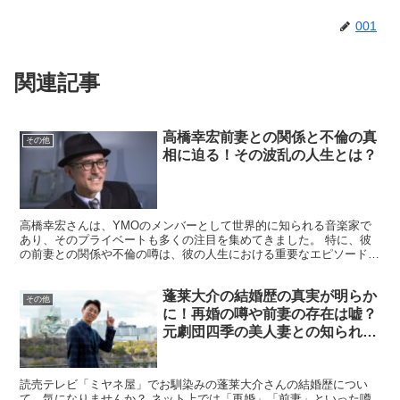
001
関連記事
高橋幸宏前妻との関係と不倫の真
その他
相に迫る！その波乱の人生とは？
高橋幸宏さんは、YMOのメンバーとして世界的に知られる音楽家で
あり、そのプライベートも多くの注目を集めてきました。 特に、彼
の前妻との関係や不倫の噂は、彼の人生における重要なエピソードの
一つです。 この記事では、高橋幸宏さんの前妻との関係や...
蓬莱大介の結婚歴の真実が明らか
その他
に！再婚の噂や前妻の存在は嘘？
元劇団四季の美人妻との知られざ
る馴れ初め
読売テレビ「ミヤネ屋」でお馴染みの蓬莱大介さんの結婚歴につい
て、気になりませんか？ ネット上では「再婚」「前妻」といった噂