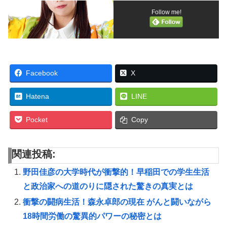
Follow me!
Facebook
X
Hatena
LINE
Pocket
Copy
関連投稿:
野田佳彦の大学時代が衝撃的！早稲田での学生生活
と政治家への道のりに隠された驚きの真実とは
衝撃の闘病生活！森永卓郎の現在 がんと闘いながら
18時間労働の驚異的パワーの秘密とは