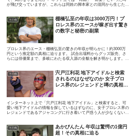
が飛び交っていますが、これらは同姓の脚本家との混同から生じた誤
解だったのです。実は蓬莱さんは2011年に元劇団四季の女...
棚橋弘至の年収は3000万円！プ
その他
ロレス界のエースが稼ぎ出す驚き
の数字と秘密の副業
プロレス界のエース・棚橋弘至の驚きの年収が明らかに！約3000万
円という推定額の真相に迫ります。 試合出場料からグッズ販売、さ
らには俳優業まで、多岐にわたる収入源の全貌を解き明かします。
プロレス界での年収ランキングや、年々増加する収入の秘...
宍戸江利花 地下アイドルと検索
その他
されるのはなぜなのか 女子プロ
レス界のレジェンドと噂の真相を
徹底解説
インターネット上で「宍戸江利花 地下アイドル」と検索すると、可
愛い地下アイドルの情報を探しているはずなのに、女子プロレス界の
レジェンドであるアジャコングに行き着いて戸惑う人が少なくないよ
うです。 本来、宍戸江利花はアジャコングの本名として知...
あかびんたん 年収は驚愕の1億円
その他
超！その真相に迫る