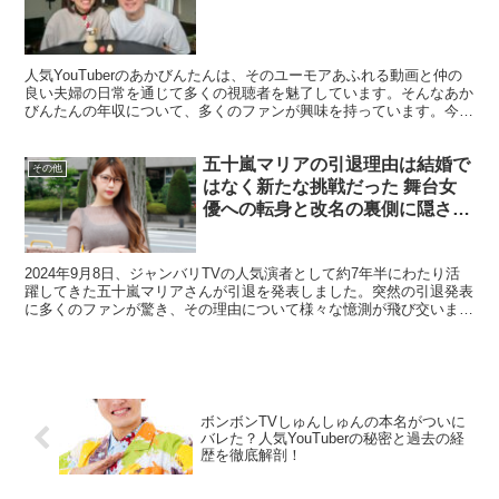
人気YouTuberのあかびんたんは、そのユーモアあふれる動画と仲の
良い夫婦の日常を通じて多くの視聴者を魅了しています。そんなあか
びんたんの年収について、多くのファンが興味を持っています。今回
は、あかびんたんの年収に関する情報を詳しくご紹介...
五十嵐マリアの引退理由は結婚で
その他
はなく新たな挑戦だった 舞台女
優への転身と改名の裏側に隠され
た7年半の軌跡
2024年9月8日、ジャンバリTVの人気演者として約7年半にわたり活
躍してきた五十嵐マリアさんが引退を発表しました。突然の引退発表
に多くのファンが驚き、その理由について様々な憶測が飛び交いまし
た。 特に「結婚するのでは？」という噂が広がりま...
ボンボンTVしゅんしゅんの本名がついに
バレた？人気YouTuberの秘密と過去の経
歴を徹底解剖！