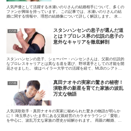
人気声優として活躍する水瀬いのりさんの結婚相手について、多くの
ファンが興味を持っています。 この記事では、水瀬いのりさんの結
婚に関する情報や、理想の結婚像について詳しく解説します。 水瀬
いのりさんは現在結婚しているのか？ 結論から言えば、水...
スタンハンセンの息子が選んだ道
その他
とは？プロレス界の伝説の息子の
意外なキャリアを徹底解剖
スタンハンセンの息子、シェーバー・ハンセンさんは、父親の伝説的
なプロレスキャリアとは異なる道を選び、野球選手としての才能を開
花させました。 彼はベイラー大学での活躍を経て、MLBのシアト
ル・マリナーズにドラフト指名されるという輝かしい成果を...
真田ナオキの実家の驚きの秘密！
その他
演歌界の新星を育てた家族の波乱
万丈な物語
人気演歌歌手・真田ナオキの実家に秘められた驚きの物語が明らか
に！ 埼玉県さいたま市にある父親経営のカラオケラウンジ「愛歌」
を中心に、波乱万丈な家族の歴史が紐解かれます。 両親の離婚、厳
しい経済状況、そして夢への挑戦。真田ナオキを育てた家族の...