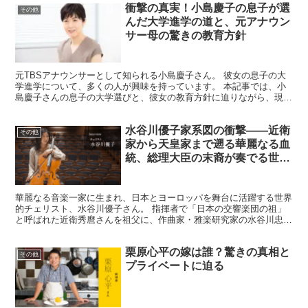
衝撃の真実！小島慶子の息子が選
その他
んだ大学進学の道と、元アナウン
サー母の驚きの教育方針
元TBSアナウンサーとして知られる小島慶子さん。 彼女の息子の大
学進学について、多くの人が興味を持っています。 本記事では、小
島慶子さんの息子の大学選びと、彼女の教育方針に迫りながら、現代
の親子関係と教育のあり方について考察します。 小島慶...
水谷川優子家系図の衝撃――近衛
その他
家から天皇家まで遡る華麗なる血
統、総理大臣の末裔が奏でる世界
的チェリストの音楽DNAすべて
を解明
華麗なる音楽一家に生まれ、日本とヨーロッパを舞台に活躍する世界
的チェリスト、水谷川優子さん。 指揮者で「日本の交響楽団の祖」
と呼ばれた近衛秀麿さんを祖父に、作曲家・雅楽研究家の水谷川忠俊
さんを父に持ち、その血筋は天皇家や五摂家・近衛家にまで...
栗原心平の嫁は誰？驚きの真相と
その他
プライベートに迫る