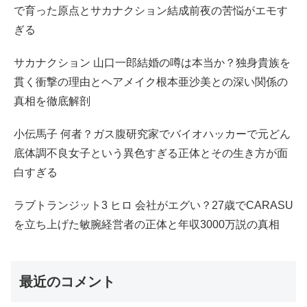
で育った原点とサカナクション結成前夜の苦悩がエモす
ぎる
サカナクション 山口一郎結婚の噂は本当か？独身貴族を
貫く衝撃の理由とヘアメイク根本亜沙美との深い関係の
真相を徹底解剖
小伝馬子 何者？ガス腹研究家でバイオハッカーで元どん
底体調不良女子という異色すぎる正体とその生き方が面
白すぎる
ラブトランジット3 ヒロ 会社がエグい？27歳でCARASU
を立ち上げた敏腕経営者の正体と年収3000万説の真相
最近のコメント