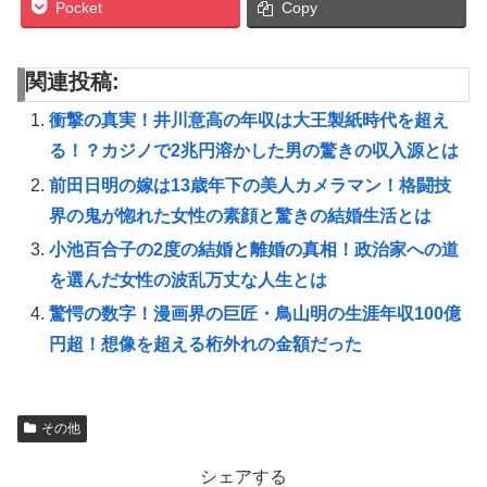
Pocket
Copy
関連投稿:
衝撃の真実！井川意高の年収は大王製紙時代を超え
る！？カジノで2兆円溶かした男の驚きの収入源とは
前田日明の嫁は13歳年下の美人カメラマン！格闘技
界の鬼が惚れた女性の素顔と驚きの結婚生活とは
小池百合子の2度の結婚と離婚の真相！政治家への道
を選んだ女性の波乱万丈な人生とは
驚愕の数字！漫画界の巨匠・鳥山明の生涯年収100億
円超！想像を超える桁外れの金額だった
その他
シェアする