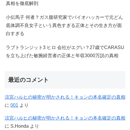
真相を徹底解剖
小伝馬子 何者？ガス腹研究家でバイオハッカーで元どん
底体調不良女子という異色すぎる正体とその生き方が面
白すぎる
ラブトランジット3 ヒロ 会社がエグい？27歳でCARASU
を立ち上げた敏腕経営者の正体と年収3000万説の真相
最近のコメント
涼宮ハルヒの秘密が明かされる！キョンの本名確定の真相
に
001
より
涼宮ハルヒの秘密が明かされる！キョンの本名確定の真相
に
S.Honda
より