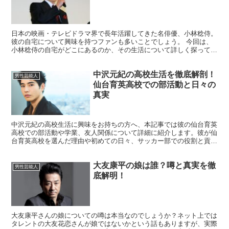
日本の映画・テレビドラマ界で長年活躍してきた名俳優、小林稔侍。
彼の自宅について興味を持つファンも多いことでしょう。 今回は、
小林稔侍の自宅がどこにあるのか、その生活について詳しく探ってみ
ました。 小林稔侍の自宅はどこにあるのか？ 小林稔侍...
中沢元紀の高校生活を徹底解剖！
男性芸能人
仙台育英高校での部活動と日々の
真実
中沢元紀の高校生活に興味をお持ちの方へ、本記事では彼の仙台育英
高校での部活動や学業、友人関係について詳細に紹介します。彼が仙
台育英高校を選んだ理由や初めての日々、サッカー部での役割と貢
献、学業と部活動の両立の方法、そして学校行事での思い出な...
大友康平の娘は誰？噂と真実を徹
男性芸能人
底解明！
大友康平さんの娘についての噂は本当なのでしょうか？ネット上では
タレントの大友花恋さんが娘ではないかという話もありますが、実際