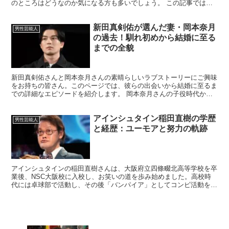
のところはどうなのか気になる方も多いでしょう。 この記事では、
大友康平さんと妻の木下桂子さんの結婚生活や家族構成、そ...
新田真剣佑が選んだ妻・岡本奈月
男性芸能人
の過去！馴れ初めから結婚に至る
までの全貌
新田真剣佑さんと岡本奈月さんの素晴らしいラブストーリーにご興味
をお持ちの皆さん。このページでは、彼らの出会いから結婚に至るま
での詳細なエピソードを紹介します。 岡本奈月さんの子役時代から
スタイリストとしてのキャリア、新田真剣佑さんとの運命的...
アインシュタイン稲田直樹の学歴
男性芸能人
と経歴：ユーモアと努力の軌跡
アインシュタインの稲田直樹さんは、大阪府立四條畷北高等学校を卒
業後、NSC大阪校に入校し、お笑いの道を歩み始めました。高校時
代には卓球部で活動し、その後「バンパイア」としてコンビ活動を経
て、現在は「アインシュタイン」として活躍しています。 ...