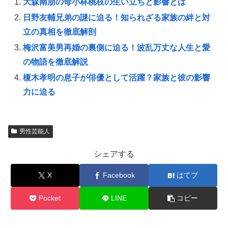
大森南朋の母小林桃枝の生い立ちと影響とは
日野友輔兄弟の謎に迫る！知られざる家族の絆と対
立の真相を徹底解剖
梅沢富美男再婚の裏側に迫る！波乱万丈な人生と愛
の物語を徹底解説
榎木孝明の息子が俳優として活躍？家族と彼の影響
力に迫る
男性芸能人
シェアする
X
Facebook
はてブ
Pocket
LINE
コピー