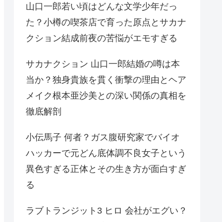
山口一郎若い頃はどんな文学少年だっ
た？小樽の喫茶店で育った原点とサカナ
クション結成前夜の苦悩がエモすぎる
サカナクション 山口一郎結婚の噂は本
当か？独身貴族を貫く衝撃の理由とヘア
メイク根本亜沙美との深い関係の真相を
徹底解剖
小伝馬子 何者？ガス腹研究家でバイオ
ハッカーで元どん底体調不良女子という
異色すぎる正体とその生き方が面白すぎ
る
ラブトランジット3 ヒロ 会社がエグい？