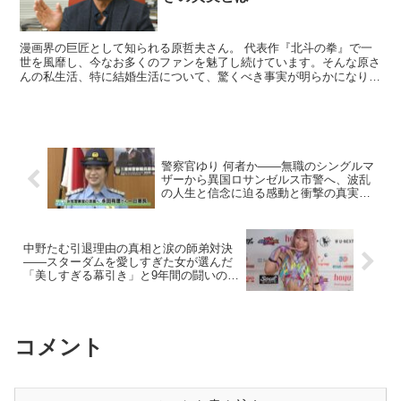
漫画界の巨匠として知られる原哲夫さん。 代表作『北斗の拳』で一
世を風靡し、今なお多くのファンを魅了し続けています。そんな原さ
んの私生活、特に結婚生活について、驚くべき事実が明らかになりま
した。 原哲夫の嫁は誰なのか 原哲夫さんの嫁は、紀子さ...
警察官ゆり 何者か――無職のシングルマ
ザーから異国ロサンゼルス市警へ、波乱
の人生と信念に迫る感動と衝撃の真実ス
トーリー
中野たむ引退理由の真相と涙の師弟対決
――スターダムを愛しすぎた女が選んだ
「美しすぎる幕引き」と9年間の闘いのす
べて
コメント