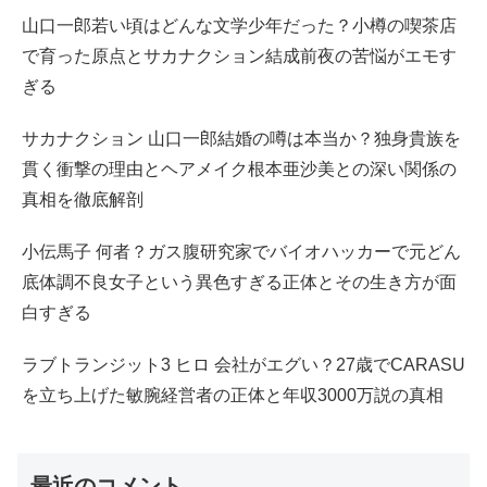
山口一郎若い頃はどんな文学少年だった？小樽の喫茶店
で育った原点とサカナクション結成前夜の苦悩がエモす
ぎる
サカナクション 山口一郎結婚の噂は本当か？独身貴族を
貫く衝撃の理由とヘアメイク根本亜沙美との深い関係の
真相を徹底解剖
小伝馬子 何者？ガス腹研究家でバイオハッカーで元どん
底体調不良女子という異色すぎる正体とその生き方が面
白すぎる
ラブトランジット3 ヒロ 会社がエグい？27歳でCARASU
を立ち上げた敏腕経営者の正体と年収3000万説の真相
最近のコメント