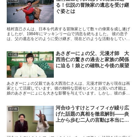
る！伝説の冒険家の遺志を受け継
ぐ姿とは
植村直己さんは、日本を代表する冒険家として数々の偉業を成し遂げ
ましたが、1984年にマッキンリー山で消息を絶ちました。 彼の息子
は、父の遺志をどのように受け継ぎ、現在どのような活動をしている
のでしょうか。この記事では、植村直己さんの息子の現...
あさぎーにょの父、元漫才師 大
その他
西浩仁の驚きの過去と家族の関係
に迫る！娘との確執と今後の展望
あさぎーにょの父親である大西浩仁さんは、元漫才師であり現在は画
家として活躍しています。彼の独特な芸術センスとお笑いの才能は、
娘のあさぎーにょにも大きな影響を与えています。しかし、彼の多忙
な芸能活動が原因で、家族との関係に亀裂が生じ、特にあさ...
河合ゆうすけとフィフィが繰り広
その他
げた話題の真相を徹底解剖――炎
上から歩む二人の言動は本当に正
義なのか、注目の裏側を追う