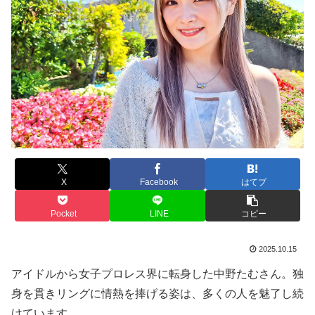
X
Facebook
はてブ
Pocket
LINE
コピー
2025.10.15
アイドルから女子プロレス界に転身した中野たむさん。独
身を貫きリングに情熱を捧げる姿は、多くの人を魅了し続
けています。