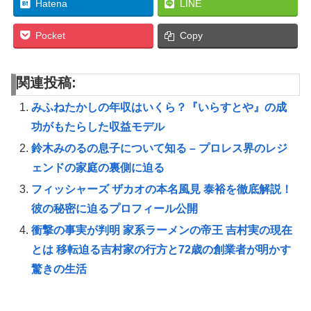
Hatena
LINE
Pocket
Copy
関連投稿:
みふねたかしの年収はいくら？『いらすとや』の成
功がもたらした収益モデル
鈴木みのるの息子について知る – プロレス界のレジ
ェンドの家庭の裏側に迫る
フィッシャーズ ザカオの本名風見 泰裕を徹底解説！
彼の秘密に迫るプロフィール公開
衝撃の事実が判明 家系ラーメンの帝王 吉村実の現在
とは 移転迫る吉村家の行方と72歳の創業者が明かす
驚きの生活