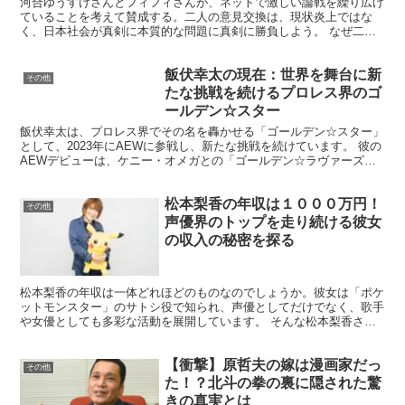
河合ゆうすけさんとフィフィさんが、ネットで激しい論戦を繰り広げ
ていることを考えて賛成する。二人の意見交換は、現状炎上ではな
く、日本社会が真剣に本質的な問題に真剣に勝負しよう。 なぜ二人
はリスクを恐れず発言を続けるのか。その影響は本当に社会に...
飯伏幸太の現在：世界を舞台に新
その他
たな挑戦を続けるプロレス界のゴ
ールデン☆スター
飯伏幸太は、プロレス界でその名を轟かせる「ゴールデン☆スター」
として、2023年にAEWに参戦し、新たな挑戦を続けています。 彼の
AEWデビューは、ケニー・オメガとの「ゴールデン☆ラヴァーズ」
復活が話題となり、観客を魅了しました。 この記事...
松本梨香の年収は１０００万円！
その他
声優界のトップを走り続ける彼女
の収入の秘密を探る
松本梨香の年収は一体どれほどのものなのでしょうか。彼女は「ポケ
ットモンスター」のサトシ役で知られ、声優としてだけでなく、歌手
や女優としても多彩な活動を展開しています。 そんな松本梨香さん
の収入の秘密を探ると、声優業以外の活動がどのように彼女...
【衝撃】原哲夫の嫁は漫画家だっ
その他
た！？北斗の拳の裏に隠された驚
きの真実とは