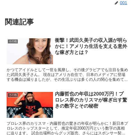
001
関連記事
衝撃！武田久美子の収入源が明ら
その他
かに！アメリカ生活を支える意外
な稼ぎ方とは？
かつてアイドルとして一世を風靡し、その後グラビアでも注目を集め
た武田久美子さん。 現在はアメリカ在住で、日本のメディアに登場
する機会は減りましたが、その生活ぶりは多くの人の関心を集めてい
ます。今回は、武田久美子さんの収入源や年収について詳し...
内藤哲也の年収は2000万円！プ
その他
ロレス界のカリスマが稼ぎ出す驚
きの数字とその秘密
プロレス界のカリスマ・内藤哲也の驚きの年収が明らかに！新日本プ
ロレスのトップスターとして、推定年収2000万円という数字の真相
に迫ります。 試合出場料からグッズ販売、さらにはスポンサー契約