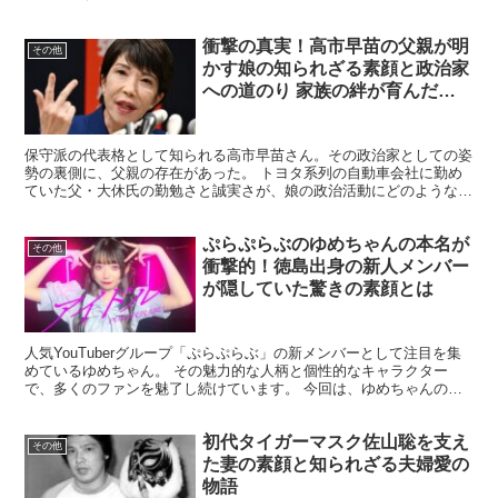
まで、多岐にわたる収入源の全貌を解き明かします。プロ...
衝撃の真実！高市早苗の父親が明
その他
かす娘の知られざる素顔と政治家
への道のり 家族の絆が育んだ強
さの秘密とは
保守派の代表格として知られる高市早苗さん。その政治家としての姿
勢の裏側に、父親の存在があった。 トヨタ系列の自動車会社に勤め
ていた父・大休氏の勤勉さと誠実さが、娘の政治活動にどのような影
響を与えたのか？退職金を選挙資金に充てるほどの支援の真...
ぷらぷらぶのゆめちゃんの本名が
その他
衝撃的！徳島出身の新人メンバー
が隠していた驚きの素顔とは
人気YouTuberグループ「ぷらぷらぶ」の新メンバーとして注目を集
めているゆめちゃん。 その魅力的な人柄と個性的なキャラクター
で、多くのファンを魅了し続けています。 今回は、ゆめちゃんの本
名に焦点を当て、その知られざる実態に迫ります。 ぷ...
初代タイガーマスク佐山聡を支え
その他
た妻の素顔と知られざる夫婦愛の
物語