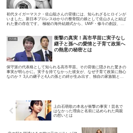
初代タイガーマスク・佐山聡さんの背後には、知られざるヒロインが
いました。新日本プロレスゆかりの整骨院の娘として佐山さんと結ば
れた妻の存在です。 極秘の海外結婚式から、UWF・修斗の創設、そ
して近年の健康問題まで、佐山さんの波乱万丈な人生を陰...
衝撃の真実！高市早苗に実子なし
その他
継子と孫への愛情と子育て政策へ
の熱意の秘密とは
保守派の代表格として知られる高市早苗。その背後に隠された驚きの
事実が明らかに。実子を持てなかった彼女が、なぜ子育て政策に熱心
なのか？ 3人の継子と4人の孫との絆が生み出す、独自の家族観と
は？経済支援から働き方改革まで、高市流の子育て支援策の...
上白石萌歌の本名が衝撃の事実！芸名で
はなかった理由と名前に込められた両親
の想いとは