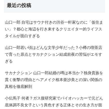
最近の投稿
山口一郎 自宅はサウナ付きの渋谷一軒家なのに「仮住ま
い」？都心と海辺を行き来するクリエイター的ライフス
タイルが面白すぎる
山口一郎若い頃はどんな文学少年だった？小樽の喫茶店
で育った原点とサカナクション結成前夜の苦悩がエモす
ぎる
サカナクション 山口一郎結婚の噂は本当か？独身貴族を
貫く衝撃の理由とヘアメイク根本亜沙美との深い関係の
真相を徹底解剖
小伝馬子 何者？ガス腹研究家でバイオハッカーで元どん
底体調不良女子という異色すぎる正体とその生き方が面