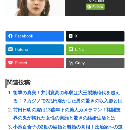
Follow me!
Facebook
X
Hatena
LINE
Pocket
Copy
関連投稿:
衝撃の真実！井川意高の年収は大王製紙時代を超え
る！？カジノで2兆円溶かした男の驚きの収入源とは
前田日明の嫁は13歳年下の美人カメラマン！格闘技
界の鬼が惚れた女性の素顔と驚きの結婚生活とは
小池百合子の2度の結婚と離婚の真相！政治家への道