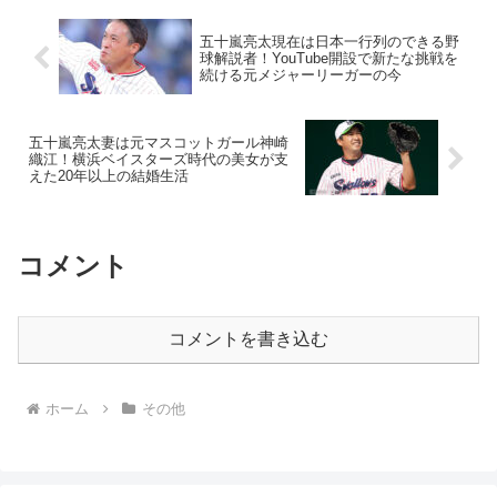
五十嵐亮太現在は日本一行列のできる野
球解説者！YouTube開設で新たな挑戦を
続ける元メジャーリーガーの今
五十嵐亮太妻は元マスコットガール神崎
織江！横浜ベイスターズ時代の美女が支
えた20年以上の結婚生活
コメント
コメントを書き込む
ホーム
その他