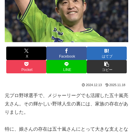
X
Facebook
はてブ
Pocket
LINE
コピー
2024.12.13
2025.11.18
元プロ野球選手で、メジャーリーグでも活躍した五十嵐亮
太さん。その輝かしい野球人生の裏には、家族の存在があ
りました。
特に、娘さんの存在は五十嵐さんにとって大きな支えとな