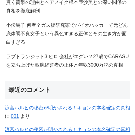
貫く衝撃の理由とヘアメイク根本亜沙美との深い関係の
真相を徹底解剖
小伝馬子 何者？ガス腹研究家でバイオハッカーで元どん
底体調不良女子という異色すぎる正体とその生き方が面
白すぎる
ラブトランジット3 ヒロ 会社がエグい？27歳でCARASU
を立ち上げた敏腕経営者の正体と年収3000万説の真相
最近のコメント
涼宮ハルヒの秘密が明かされる！キョンの本名確定の真相
に
001
より
涼宮ハルヒの秘密が明かされる！キョンの本名確定の真相