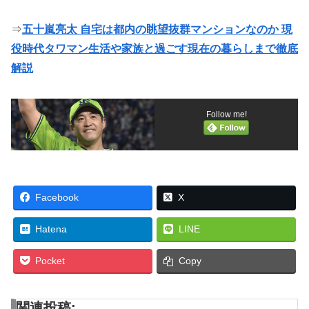
⇒
五十嵐亮太 自宅は都内の眺望抜群マンションなのか 現
役時代タワマン生活や家族と過ごす現在の暮らしまで徹底
解説
Follow me!
Facebook
X
Hatena
LINE
Pocket
Copy
関連投稿: