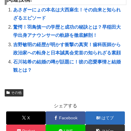
あさぎーにょの本名は大西麻生！その由来と知られ
ざるエピソード
驚愕！羽鳥慎一の学歴と成功の秘訣とは？早稲田大
学出身アナウンサーの軌跡を徹底解剖！
吉野敏明の経歴が明かす衝撃の真実！歯科医師から
政治家への転身と日本誠真会党首の知られざる素顔
石川祐希の結婚の噂が話題に！彼の恋愛事情と結婚
観とは？
その他
シェアする
X
Facebook
はてブ
Pocket
LINE
コピー