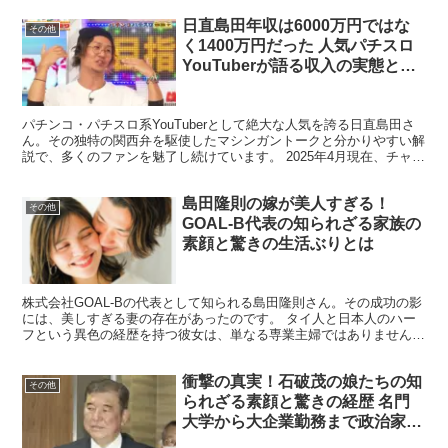
日直島田年収は6000万円ではな
その他
く1400万円だった 人気パチスロ
YouTuberが語る収入の実態と働
き方の全貌
パチンコ・パチスロ系YouTuberとして絶大な人気を誇る日直島田さ
ん。その独特の関西弁を駆使したマシンガントークと分かりやすい解
説で、多くのファンを魅了し続けています。 2025年4月現在、チャン
ネル登録者数は50万人を超え、パチスロ系Y...
島田隆則の嫁が美人すぎる！
その他
GOAL-B代表の知られざる家族の
素顔と驚きの生活ぶりとは
株式会社GOAL-Bの代表として知られる島田隆則さん。その成功の影
には、美しすぎる妻の存在があったのです。 タイ人と日本人のハー
フという異色の経歴を持つ彼女は、単なる専業主婦ではありません。
自身のキャリアを持ちながら、島田さんの仕事を陰で支...
衝撃の真実！石破茂の娘たちの知
その他
られざる素顔と驚きの経歴 名門
大学から大企業勤務まで政治家の
家庭の実態とは