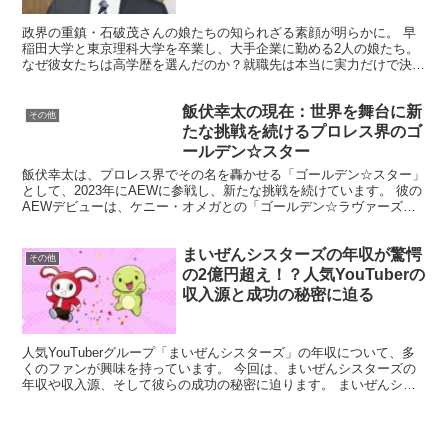
政界の重鎮・石破茂さんの娘たちの知られざる素顔が明らかに。 早
稲田大学と東京理科大学を卒業し、大手企業に勤める2人の娘たち。
なぜ彼女たちは高学歴を選んだのか？就職先は本当に実力だけで決ま
ったのか？ 政治家の父を持つ彼女たちの将来に、政界進出...
飯伏幸太の現在：世界を舞台に新
その他
たな挑戦を続けるプロレス界のゴ
ールデン☆スター
飯伏幸太は、プロレス界でその名を轟かせる「ゴールデン☆スター」
として、2023年にAEWに参戦し、新たな挑戦を続けています。 彼の
AEWデビューは、ケニー・オメガとの「ゴールデン☆ラヴァーズ」
復活が話題となり、観客を魅了しました。 この記事...
まいぜんシスターズの年収が驚愕
その他
の2億円超え！？人気YouTuberの
収入源と成功の秘密に迫る
人気YouTuberグループ「まいぜんシスターズ」の年収について、多
くのファンが興味を持っています。 今回は、まいぜんシスターズの
年収や収入源、そして彼らの成功の秘密に迫ります。 まいぜんシス
ターズの年収はいくらなのか？ まいぜんシスターズ...