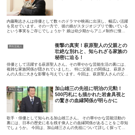
内藤剛志さんは俳優として数々のドラマや映画に出演し、幅広い活躍
を見せています。その一方で、彼の娘がスタジオジブリで働いている
という事実をご存じでしょうか？ 娘は幼少期からアニメ制作に憧れ
を抱き、その夢を実現させました。今回は、内藤剛志さんの...
衝撃の真実！萩原聖人の父親との
男性芸能人
壮絶な別れと、知られざる家族の
秘密に迫る！
俳優として活躍する萩原聖人さん。その華やかな芸能生活の裏には、
複雑な家族関係が隠されていました。 特に父親との関係は、萩原さ
んの人生に大きな影響を与えています。今回は、萩原聖人さんの父親
に焦点を当て、その知られざる家族の秘密に迫ります。 萩...
加山雄三の先祖に明治の元勲！
男性芸能人
500円札にも描かれた岩倉具視と
の驚きの血縁関係が明らかに
歌手・俳優として知られる加山雄三さん。 その華やかな芸能活動の
裏には、日本の歴史に名を残す偉人との血縁関係があることをご存知
でしょうか。 今回は、加山雄三さんの先祖について詳しく探ってい
きます。 加山雄三さんの先祖に明治の元勲がいた？ 出典...