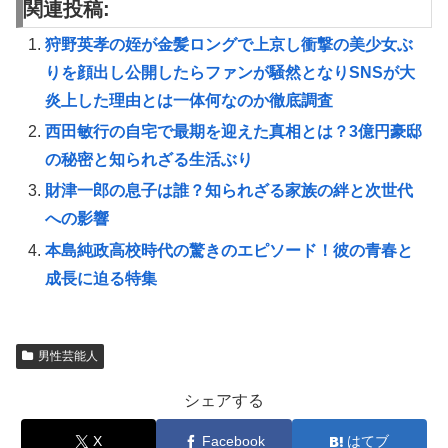
関連投稿:
狩野英孝の姪が金髪ロングで上京し衝撃の美少女ぶ
りを顔出し公開したらファンが騒然となりSNSが大
炎上した理由とは一体何なのか徹底調査
西田敏行の自宅で最期を迎えた真相とは？3億円豪邸
の秘密と知られざる生活ぶり
財津一郎の息子は誰？知られざる家族の絆と次世代
への影響
本島純政高校時代の驚きのエピソード！彼の青春と
成長に迫る特集
男性芸能人
シェアする
X
Facebook
はてブ