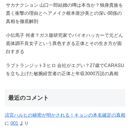
サカナクション 山口一郎結婚の噂は本当か？独身貴族を
貫く衝撃の理由とヘアメイク根本亜沙美との深い関係の
真相を徹底解剖
小伝馬子 何者？ガス腹研究家でバイオハッカーで元どん
底体調不良女子という異色すぎる正体とその生き方が面
白すぎる
ラブトランジット3 ヒロ 会社がエグい？27歳でCARASU
を立ち上げた敏腕経営者の正体と年収3000万説の真相
最近のコメント
涼宮ハルヒの秘密が明かされる！キョンの本名確定の真相
に
001
より