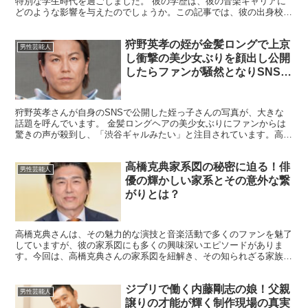
特別な学生時代を過ごしました。 彼の学歴は、彼の音楽キャリアに
どのような影響を与えたのでしょうか。この記事では、彼の出身校や
学生時代のエピソードを通じて、彼の学歴の謎に迫ります。...
狩野英孝の姪が金髪ロングで上京
男性芸能人
し衝撃の美少女ぶりを顔出し公開
したらファンが騒然となりSNSが
大炎上した理由とは一体何なのか
徹底調査
狩野英孝さんが自身のSNSで公開した姪っ子さんの写真が、大きな
話題を呼んでいます。 金髪ロングヘアの美少女ぶりにファンからは
驚きの声が殺到し、「渋谷ギャルみたい」と注目されています。高校
進学を機に上京した姪っ子さんですが、狩野英孝さんとの仲...
高橋克典家系図の秘密に迫る！俳
男性芸能人
優の輝かしい家系とその意外な繋
がりとは？
高橋克典さんは、その魅力的な演技と音楽活動で多くのファンを魅了
していますが、彼の家系図にも多くの興味深いエピソードがありま
す。今回は、高橋克典さんの家系図を紐解き、その知られざる家族の
歴史や繋がりについて探っていきます。 高橋克典の家系図は...
ジブリで働く内藤剛志の娘！父親
男性芸能人
譲りの才能が輝く制作現場の真実