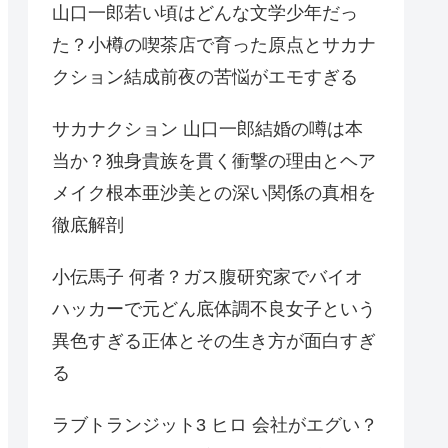
山口一郎若い頃はどんな文学少年だっ
た？小樽の喫茶店で育った原点とサカナ
クション結成前夜の苦悩がエモすぎる
サカナクション 山口一郎結婚の噂は本
当か？独身貴族を貫く衝撃の理由とヘア
メイク根本亜沙美との深い関係の真相を
徹底解剖
小伝馬子 何者？ガス腹研究家でバイオ
ハッカーで元どん底体調不良女子という
異色すぎる正体とその生き方が面白すぎ
る
ラブトランジット3 ヒロ 会社がエグい？