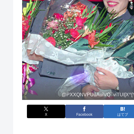
@PXXQNVPUúAuìVQ¯viTUI[X^[YjÌXk
X
Facebook
はてブ