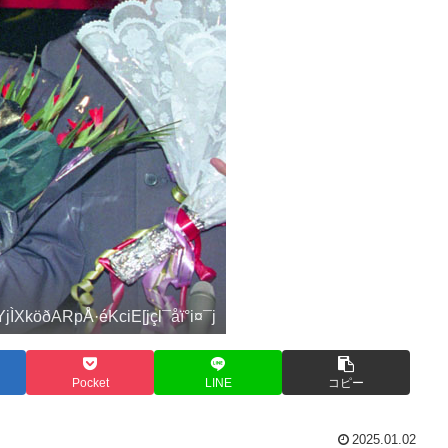
öðARpÅ­·éKciE[jçl¯åï°i¤¯j
Pocket
LINE
コピー
2025.01.02