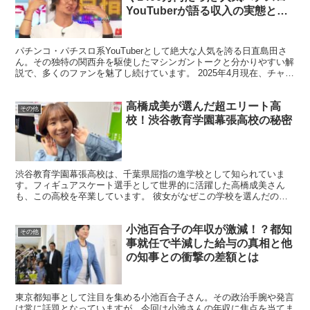
YouTuberが語る収入の実態と働
き方の全貌
パチンコ・パチスロ系YouTuberとして絶大な人気を誇る日直島田さ
ん。その独特の関西弁を駆使したマシンガントークと分かりやすい解
説で、多くのファンを魅了し続けています。 2025年4月現在、チャン
ネル登録者数は50万人を超え、パチスロ系Y...
高橋成美が選んだ超エリート高
その他
校！渋谷教育学園幕張高校の秘密
渋谷教育学園幕張高校は、千葉県屈指の進学校として知られていま
す。フィギュアスケート選手として世界的に活躍した高橋成美さん
も、この高校を卒業しています。 彼女がなぜこの学校を選んだの
か、その理由や学校の魅力について、教育現場に詳しいプロの視点...
小池百合子の年収が激減！？都知
その他
事就任で半減した給与の真相と他
の知事との衝撃の差額とは
東京都知事として注目を集める小池百合子さん。その政治手腕や発言
は常に話題となっていますが、今回は小池さんの年収に焦点を当てま