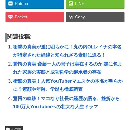
Hatena
LINE
Pocket
Copy
関連投稿:
衝撃の真実が遂に明らかに！丸の内OLレイナの本名
が特定された経緯と知られざる素顔に迫る！
驚愕の真実 斎藤一人の息子は実在するのか 謎に包ま
れた家族の実態と成功哲学の継承者の存在
衝撃の真実！人気YouTuberマエスケの本名が明らか
に？素顔や年齢、学歴も徹底調査
驚愕の軌跡！マコなり社長の経歴が語る、挫折から
100万人YouTuberへの壮大な人生ドラマ
その他