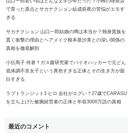
山口一郎若い頃はどんな文学少年だった？小樽の喫茶店
で育った原点とサカナクション結成前夜の苦悩がエモす
ぎる
サカナクション 山口一郎結婚の噂は本当か？独身貴族を
貫く衝撃の理由とヘアメイク根本亜沙美との深い関係の
真相を徹底解剖
小伝馬子 何者？ガス腹研究家でバイオハッカーで元どん
底体調不良女子という異色すぎる正体とその生き方が面
白すぎる
ラブトランジット3 ヒロ 会社がエグい？27歳でCARASU
を立ち上げた敏腕経営者の正体と年収3000万説の真相
最近のコメント