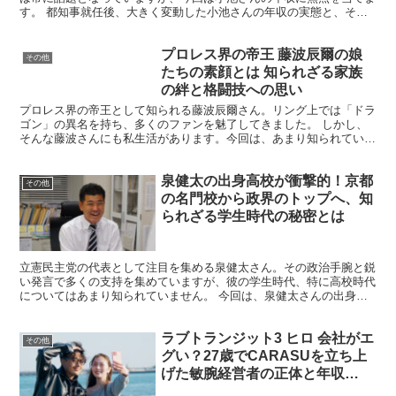
す。 都知事就任後、大きく変動した小池さんの年収の実態と、その
背景にある理由を詳しく探っていきましょう。 小池百合子...
プロレス界の帝王 藤波辰爾の娘
その他
たちの素顔とは 知られざる家族
の絆と格闘技への思い
プロレス界の帝王として知られる藤波辰爾さん。リング上では「ドラ
ゴン」の異名を持ち、多くのファンを魅了してきました。 しかし、
そんな藤波さんにも私生活があります。今回は、あまり知られていな
い藤波さんの家族、特に娘さんたちに焦点を当てて、その素...
泉健太の出身高校が衝撃的！京都
その他
の名門校から政界のトップへ、知
られざる学生時代の秘密とは
立憲民主党の代表として注目を集める泉健太さん。その政治手腕と鋭
い発言で多くの支持を集めていますが、彼の学生時代、特に高校時代
についてはあまり知られていません。 今回は、泉健太さんの出身高
校に焦点を当て、彼が政治家への道を歩み始めた原点や、学...
ラブトランジット3 ヒロ 会社がエ
その他
グい？27歳でCARASUを立ち上
げた敏腕経営者の正体と年収
3000万説の真相