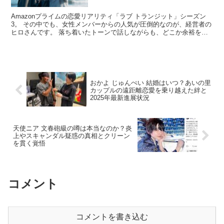
Amazonプライムの恋愛リアリティ「ラブ トランジット」シーズン
3。 その中でも、女性メンバーからの人気が圧倒的なのが、経営者の
ヒロさんです。 落ち着いたトーンで話しながらも、どこか余裕を感
じさせる雰囲気に、「絶対仕事デキるタイプ…」と画...
おかよ じゅんぺい 結婚はいつ？あいの里
カップルの遠距離恋愛を乗り越えた絆と
2025年最新進展状況
天使ニア 文春砲級の噂は本当なのか？炎
上やスキャンダル疑惑の真相とクリーン
を貫く覚悟
コメント
コメントを書き込む