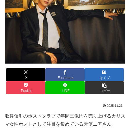
X
Facebook
はてブ
Pocket
LINE
コピー
2025.11.21
歌舞伎町のホストクラブで年間三億円を売り上げるカリス
マ女性ホストとして注目を集めている天使ニアさん。