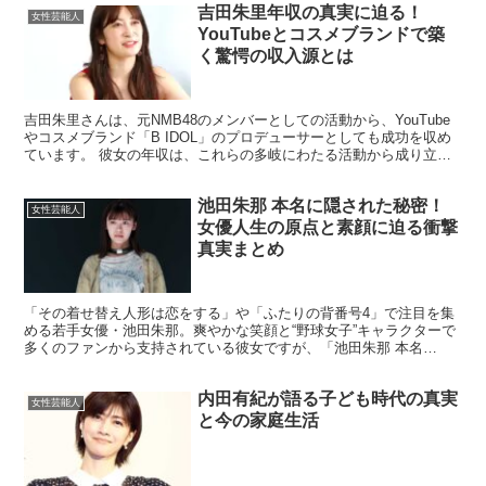
吉田朱里年収の真実に迫る！
女性芸能人
YouTubeとコスメブランドで築
く驚愕の収入源とは
吉田朱里さんは、元NMB48のメンバーとしての活動から、YouTube
やコスメブランド「B IDOL」のプロデューサーとしても成功を収め
ています。 彼女の年収は、これらの多岐にわたる活動から成り立っ
ており、その具体的な金額や収入源に多くの人...
池田朱那 本名に隠された秘密！
女性芸能人
女優人生の原点と素顔に迫る衝撃
真実まとめ
「その着せ替え人形は恋をする」や「ふたりの背番号4」で注目を集
める若手女優・池田朱那。爽やかな笑顔と“野球女子”キャラクターで
多くのファンから支持されている彼女ですが、「池田朱那 本名
は？」「芸名なの？」と気になる人も多いはずです。 今回は...
内田有紀が語る子ども時代の真実
女性芸能人
と今の家庭生活