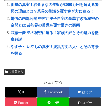
衝撃の真実！紗倉まなの年収が3000万円を超える驚
愕の理由とは？業界の常識を覆す稼ぎ方に迫る！
驚愕の内部公開 中村江里子自宅の豪華すぎる秘密の
空間とは 芸能界の常識を覆す驚きの実態
武藤十夢 弟の秘密に迫る！家族の絆とその魅力を徹
底解説
やす子 生い立ちの真実！波乱万丈の人生とその背景
を探る
女性芸能人
シェアする
X
Facebook
はてブ
Pocket
LINE
コピー