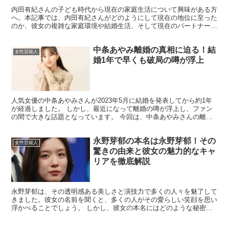
内田有紀さんの子ども時代から現在の家庭生活について興味がある方
へ。本記事では、内田有紀さんがどのようにして現在の地位に至った
のか、彼女の複雑な家庭環境や結婚生活、そして現在のパートナーで
ある柏原崇さんとの関係について詳しく解説します。 内田...
中条あやみ離婚の真相に迫る！結
女性芸能人
婚1年で早くも破局の噂が浮上
人気女優の中条あやみさんが2023年5月に結婚を発表してから約1年
が経過しました。 しかし、最近になって離婚の噂が浮上し、ファン
の間で大きな話題となっています。 今回は、中条あやみさんの離婚
説の真相に迫るとともに、彼女の結婚生活や今後のキャ...
永野芽郁の本名は永野芽郁！その
女性芸能人
驚きの由来と彼女の魅力的なキャ
リアを徹底解説
永野芽郁は、その透明感ある美しさと演技力で多くの人々を魅了して
きました。彼女の名前を聞くと、多くの人がその愛らしい笑顔を思い
浮かべることでしょう。 しかし、彼女の本名にはどのような秘密が
隠されているのでしょうか？ この記事では、永野芽郁の本...