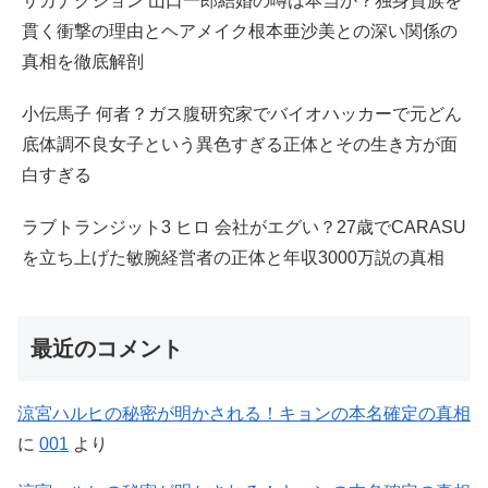
サカナクション 山口一郎結婚の噂は本当か？独身貴族を
貫く衝撃の理由とヘアメイク根本亜沙美との深い関係の
真相を徹底解剖
小伝馬子 何者？ガス腹研究家でバイオハッカーで元どん
底体調不良女子という異色すぎる正体とその生き方が面
白すぎる
ラブトランジット3 ヒロ 会社がエグい？27歳でCARASU
を立ち上げた敏腕経営者の正体と年収3000万説の真相
最近のコメント
涼宮ハルヒの秘密が明かされる！キョンの本名確定の真相
に
001
より