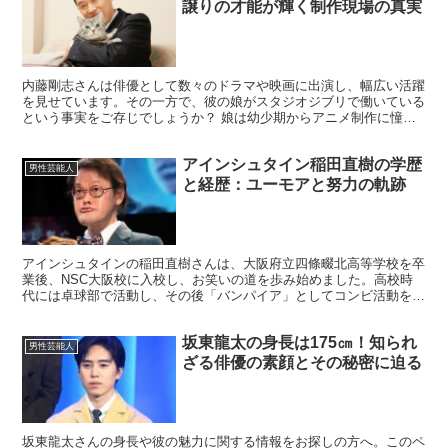
譲りの才能が輝く制作現場の真実
内藤剛志さんは俳優として数々のドラマや映画に出演し、幅広い活躍
を見せています。その一方で、彼の娘がスタジオジブリで働いている
という事実をご存じでしょうか？ 娘は幼少期からアニメ制作に憧れ
を抱き、その夢を実現させました。今回は、内藤剛志さんの...
アインシュタイン稲田直樹の学歴
男性芸能人
と経歴：ユーモアと努力の軌跡
アインシュタインの稲田直樹さんは、大阪府立四條畷北高等学校を卒
業後、NSC大阪校に入校し、お笑いの道を歩み始めました。高校時
代には卓球部で活動し、その後「バンパイア」としてコンビ活動を経
て、現在は「アインシュタイン」として活躍しています。 ...
坂東龍太の身長は175㎝！知られ
男性芸能人
ざる俳優の素顔とその秘密に迫る
坂東龍太さんの身長や彼の魅力に関する情報をお探しの方へ。このペ