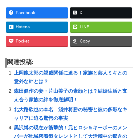
Facebook
X
Hatena
LINE
Pocket
Copy
関連投稿:
上岡龍太郎の親戚関係に迫る！家族と芸人ミキとの
意外な絆とは？
森田健作の妻・片山美子の素顔とは？結婚生活と支
え合う家族の絆を徹底解明！
北大路欣也の本名 淺井将勝の秘密と彼の多彩なキ
ャリアに迫る驚愕の事実
黒沢博の現在が衝撃的！元ヒロシ＆キーボーのメン
バーが地域密着型タレントとして大活躍中の驚きの