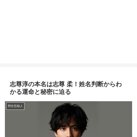
志尊淳の本名は志尊 柔！姓名判断からわ
かる運命と秘密に迫る
男性芸能人