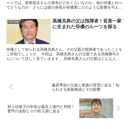
ージでは、坂東龍太さんの身長がどれくらいなのか、他の俳優と比べ
てどうなのか、さらには彼の身長が俳優業にどのような影響を与えて
いるのかを詳しく解説します。 また、坂東龍太さんの身長...
高橋克典の父は指揮者！音楽一家
男性芸能人
に生まれた俳優のルーツを探る
俳優として知られる高橋克典さん。その父親が指揮者であったことを
ご存知でしょうか。 今回は、高橋克典さんの父親である高橋勝司さ
んについて詳しく見ていきます。 高橋克典さんの父親はどんな人
物？ 高橋克典さんの父親、高橋勝司さんは、秋田師範学校を...
藤原季節の父親と家族の背景に迫る！知
られざる家族構成とその影響
村上佳菜子の年収が最高１億円と判明！
驚愕の金額とその収入源に迫る