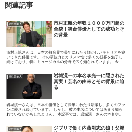
関連記事
市村正親の年収１０００万円超の
男性芸能人
全貌！舞台俳優としての成功とそ
の背景
市村正親さんは、日本の舞台界で長年にわたり輝かしいキャリアを築
いてきた俳優です。 その演技力とカリスマ性で多くの観客を魅了し
続けており、特にミュージカルの分野で広く知られています。 今回
は、市村正親さんの年収について、その詳細と背景を探りま...
岩城滉一の本名李光一に隠された
男性芸能人
真実！芸名の由来とその背景に迫
る
岩城滉一さんは、日本の俳優として長年にわたり活躍し、多くのファ
ンに愛され続けています。 しかし、彼の本名についてはあまり知ら
れていないかもしれません。 本記事では、岩城滉一さんの本名やそ
の背景、そして芸名の由来について詳しく掘り下げます。 ...
ジブリで働く内藤剛志の娘！父親
男性芸能人