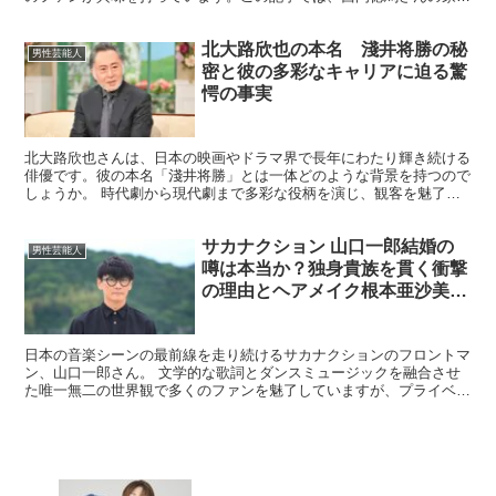
関係や子供たちについて詳しく解説します。 西岡徳馬さん...
北大路欣也の本名 淺井将勝の秘
男性芸能人
密と彼の多彩なキャリアに迫る驚
愕の事実
北大路欣也さんは、日本の映画やドラマ界で長年にわたり輝き続ける
俳優です。彼の本名「淺井将勝」とは一体どのような背景を持つので
しょうか。 時代劇から現代劇まで多彩な役柄を演じ、観客を魅了し
てきた彼のキャリアは、どのようにして築かれたのでしょう...
サカナクション 山口一郎結婚の
男性芸能人
噂は本当か？独身貴族を貫く衝撃
の理由とヘアメイク根本亜沙美と
の深い関係の真相を徹底解剖
日本の音楽シーンの最前線を走り続けるサカナクションのフロントマ
ン、山口一郎さん。 文学的な歌詞とダンスミュージックを融合させ
た唯一無二の世界観で多くのファンを魅了していますが、プライベー
トについては謎に包まれている部分が多いですよね。 最近...