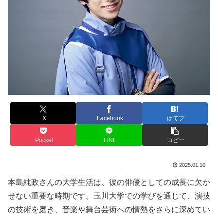
X
Facebook
はてブ
Pocket
LINE
コピー
2025.01.10
本島純政さんの大学生活は、彼の俳優としての成長に欠か
せない重要な時期です。玉川大学での学びを通じて、演技
の技術を磨き、音楽や舞台芸術への情熱をさらに深めてい