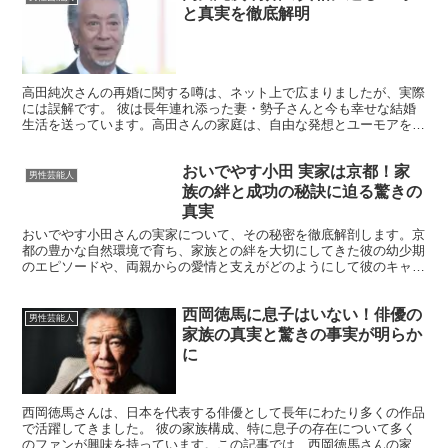
と真実を徹底解明
高田純次さんの再婚に関する噂は、ネット上で広まりましたが、実際
には誤解です。 彼は長年連れ添った妻・勢子さんと今も幸せな結婚
生活を送っています。高田さんの家庭は、自由な発想とユーモアを大
切にし、娘たちもそれぞれの分野で活躍中。 この記事では...
おいでやす小田 実家は京都！家
男性芸能人
族の絆と成功の秘訣に迫る驚きの
真実
おいでやす小田さんの実家について、その秘密を徹底解剖します。京
都の豊かな自然環境で育ち、家族との絆を大切にしてきた彼の幼少期
のエピソードや、両親からの愛情と支えがどのようにして彼のキャリ
アに影響を与えたのかを詳しく探ります。 さらに、彼の現...
西岡徳馬に息子はいない！俳優の
男性芸能人
家族の真実と驚きの事実が明らか
に
西岡徳馬さんは、日本を代表する俳優として長年にわたり多くの作品
で活躍してきました。 彼の家族構成、特に息子の存在について多く
のファンが興味を持っています。この記事では、西岡徳馬さんの家族