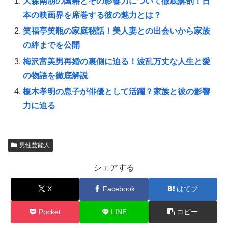
大森南朋の国籍とその影響力について徹底解剖！日
本の映画界を席巻する彼の魅力とは？
笑福亭笑瓶の家庭秘話！美人妻との出会いから家族
の絆までを公開
梅沢富美男再婚の裏側に迫る！波乱万丈な人生と愛
の物語を徹底解説
榎木孝明の息子が俳優として活躍？家族と彼の影響
力に迫る
男性芸能人
シェアする
X
Facebook
はてブ
Pocket
LINE
コピー