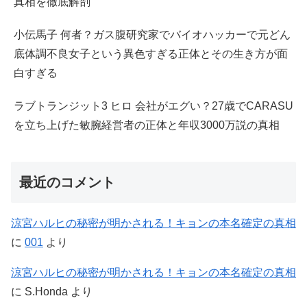
真相を徹底解剖
小伝馬子 何者？ガス腹研究家でバイオハッカーで元どん
底体調不良女子という異色すぎる正体とその生き方が面
白すぎる
ラブトランジット3 ヒロ 会社がエグい？27歳でCARASU
を立ち上げた敏腕経営者の正体と年収3000万説の真相
最近のコメント
涼宮ハルヒの秘密が明かされる！キョンの本名確定の真相
に
001
より
涼宮ハルヒの秘密が明かされる！キョンの本名確定の真相
に
S.Honda
より