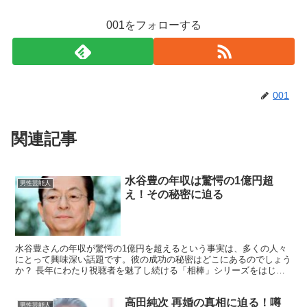
001をフォローする
001
関連記事
水谷豊の年収は驚愕の1億円超
男性芸能人
え！その秘密に迫る
水谷豊さんの年収が驚愕の1億円を超えるという事実は、多くの人々
にとって興味深い話題です。彼の成功の秘密はどこにあるのでしょう
か？ 長年にわたり視聴者を魅了し続ける「相棒」シリーズをはじ
め、映画やCMでの多岐にわたる活躍がその背景にあります。...
高田純次 再婚の真相に迫る！噂
男性芸能人