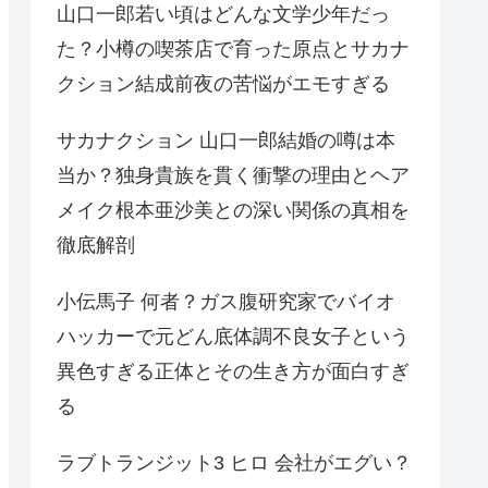
山口一郎若い頃はどんな文学少年だっ
た？小樽の喫茶店で育った原点とサカナ
クション結成前夜の苦悩がエモすぎる
サカナクション 山口一郎結婚の噂は本
当か？独身貴族を貫く衝撃の理由とヘア
メイク根本亜沙美との深い関係の真相を
徹底解剖
小伝馬子 何者？ガス腹研究家でバイオ
ハッカーで元どん底体調不良女子という
異色すぎる正体とその生き方が面白すぎ
る
ラブトランジット3 ヒロ 会社がエグい？