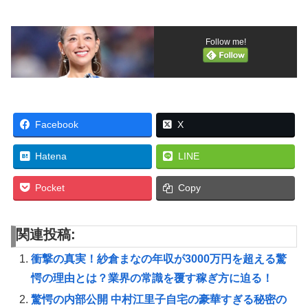
Follow me!
Facebook
X
Hatena
LINE
Pocket
Copy
関連投稿:
衝撃の真実！紗倉まなの年収が3000万円を超える驚
愕の理由とは？業界の常識を覆す稼ぎ方に迫る！
驚愕の内部公開 中村江里子自宅の豪華すぎる秘密の