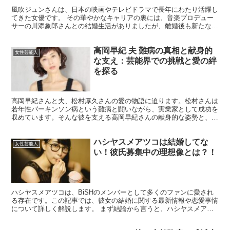
風吹ジュンさんは、日本の映画やテレビドラマで長年にわたり活躍し
てきた女優です。 その華やかなキャリアの裏には、音楽プロデュー
サーの川添象郎さんとの結婚生活がありましたが、離婚後も新たな恋
を見つけています。 今回は、風吹ジュンさんの再婚相手と...
高岡早紀 夫 難病の真相と献身的
女性芸能人
な支え：芸能界での挑戦と愛の絆
を探る
高岡早紀さんと夫、松村厚久さんの愛の物語に迫ります。松村さんは
若年性パーキンソン病という難病と闘いながら、実業家として成功を
収めています。そんな彼を支える高岡早紀さんの献身的な姿勢と、二
人の強い絆は感動的です。 過去には俳優の保阪尚希さんと...
ハシヤスメアツコは結婚してな
女性芸能人
い！彼氏募集中の理想像とは？！
ハシヤスメアツコは、BiSHのメンバーとして多くのファンに愛され
る存在です。この記事では、彼女の結婚に関する最新情報や恋愛事情
について詳しく解説します。 まず結論から言うと、ハシヤスメアツ
コは現在結婚しておらず、彼氏の噂もありません。しかし...