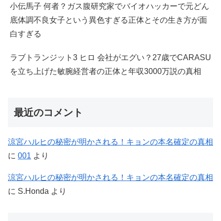
小伝馬子 何者？ガス腹研究家でバイオハッカーで元どん
底体調不良女子という異色すぎる正体とその生き方が面
白すぎる
ラブトランジット3 ヒロ 会社がエグい？27歳でCARASU
を立ち上げた敏腕経営者の正体と年収3000万説の真相
最近のコメント
涼宮ハルヒの秘密が明かされる！キョンの本名確定の真相
に
001
より
涼宮ハルヒの秘密が明かされる！キョンの本名確定の真相
に
S.Honda
より