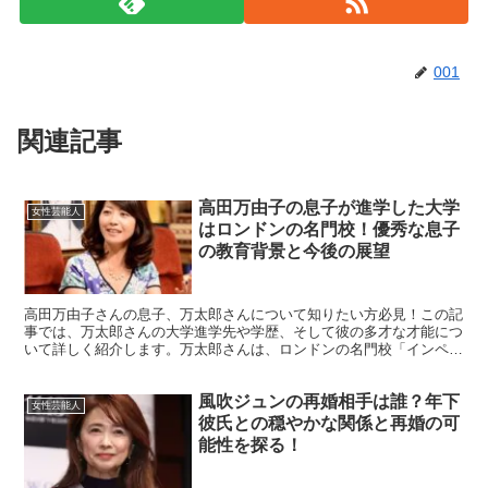
001
関連記事
高田万由子の息子が進学した大学
女性芸能人
はロンドンの名門校！優秀な息子
の教育背景と今後の展望
高田万由子さんの息子、万太郎さんについて知りたい方必見！この記
事では、万太郎さんの大学進学先や学歴、そして彼の多才な才能につ
いて詳しく紹介します。万太郎さんは、ロンドンの名門校「インペリ
アル・カレッジ・ロンドン」に在籍し、日本とイギリスでの...
風吹ジュンの再婚相手は誰？年下
女性芸能人
彼氏との穏やかな関係と再婚の可
能性を探る！