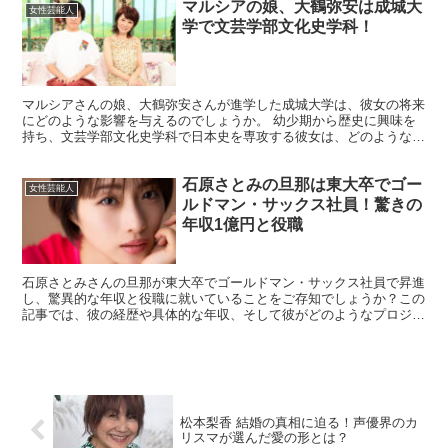
マルシアの娘、大鶴弥安は成城大
女性芸能人
学で文芸学部文化史学科！
マルシアさんの娘、大鶴弥安さんが進学した成城大学は、彼女の将来
にどのような影響を与えるのでしょうか。 幼少期から歴史に興味を
持ち、文芸学部文化史学科で日本史を専攻する彼女は、どのような夢
を描いているのでしょうか。 大学生活を楽しみながら、ミ...
石原さとみの旦那は東大卒でゴー
女性芸能人
ルドマン・サックス社員！驚きの
年収1億円と役職
石原さとみさんの旦那が東大卒でゴールドマン・サックス社員で昇進
し、驚異的な年収と役職に就いていることをご存知でしょうか？この
記事では、彼の経歴や具体的な年収、そして彼がどのようなプロジェ
クトに関わっているのかを詳しく解説します。 また、夫婦...
松本梨香 結婚の真相に迫る！声優界のカ
リスマが選んだ愛の形とは？