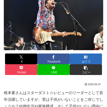
X
Facebook
はてブ
Pocket
LINE
コピー
2025.05.07
根本要さんはスターダスト☆レビューのリーダーとして長
年活躍していますが、実は子供がいないことをご存じでし
ょうか？結婚生活や家族構成、そして子供がいない理由に