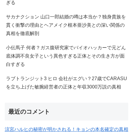
ぎる
サカナクション 山口一郎結婚の噂は本当か？独身貴族を
貫く衝撃の理由とヘアメイク根本亜沙美との深い関係の
真相を徹底解剖
小伝馬子 何者？ガス腹研究家でバイオハッカーで元どん
底体調不良女子という異色すぎる正体とその生き方が面
白すぎる
ラブトランジット3 ヒロ 会社がエグい？27歳でCARASU
を立ち上げた敏腕経営者の正体と年収3000万説の真相
最近のコメント
涼宮ハルヒの秘密が明かされる！キョンの本名確定の真相