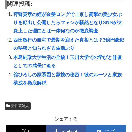
関連投稿:
狩野英孝の姪が金髪ロングで上京し衝撃の美少女ぶ
りを顔出し公開したらファンが騒然となりSNSが大
炎上した理由とは一体何なのか徹底調査
西田敏行の自宅で最期を迎えた真相とは？3億円豪邸
の秘密と知られざる生活ぶり
本島純政大学生活の全貌！玉川大学での学びと俳優
としての成長に迫る
舘ひろしの家系図と家族の秘密！彼のルーツと家族
構成を徹底解説
男性芸能人
シェアする
X
Facebook
はてブ