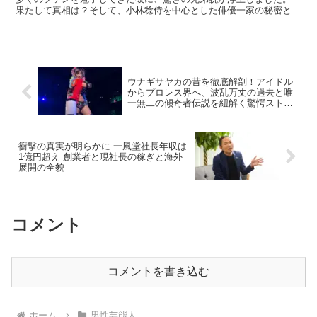
果たして真相は？そして、小林稔侍を中心とした俳優一家の秘密と
は？ 長年の経験で培われた演技スタイルや、代表作、若手俳...
ウナギサヤカの昔を徹底解剖！アイドル
からプロレス界へ、波乱万丈の過去と唯
一無二の傾奇者伝説を紐解く驚愕ストー
リー
衝撃の真実が明らかに 一風堂社長年収は
1億円超え 創業者と現社長の稼ぎと海外
展開の全貌
コメント
コメントを書き込む
ホーム
男性芸能人