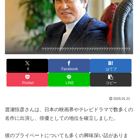
????????????????????????????????????
X
Facebook
はてブ
Pocket
LINE
コピー
2025.01.21
渡瀬恒彦さんは、日本の映画界やテレビドラマで数多くの
名作に出演し、俳優としての地位を確立しました。
彼のプライベートについても多くの興味深い話がありま