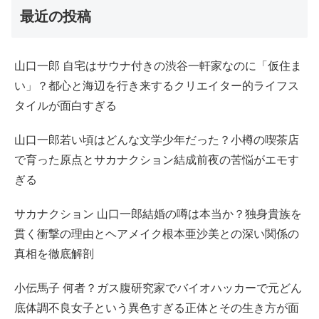
最近の投稿
山口一郎 自宅はサウナ付きの渋谷一軒家なのに「仮住ま
い」？都心と海辺を行き来するクリエイター的ライフス
タイルが面白すぎる
山口一郎若い頃はどんな文学少年だった？小樽の喫茶店
で育った原点とサカナクション結成前夜の苦悩がエモす
ぎる
サカナクション 山口一郎結婚の噂は本当か？独身貴族を
貫く衝撃の理由とヘアメイク根本亜沙美との深い関係の
真相を徹底解剖
小伝馬子 何者？ガス腹研究家でバイオハッカーで元どん
底体調不良女子という異色すぎる正体とその生き方が面