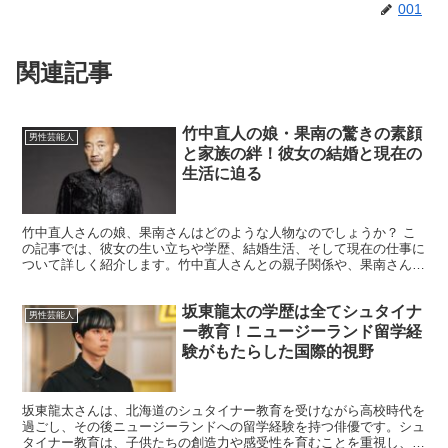
001
関連記事
竹中直人の娘・果南の驚きの素顔
男性芸能人
と家族の絆！彼女の結婚と現在の
生活に迫る
竹中直人さんの娘、果南さんはどのような人物なのでしょうか？ こ
の記事では、彼女の生い立ちや学歴、結婚生活、そして現在の仕事に
ついて詳しく紹介します。竹中直人さんとの親子関係や、果南さんの
性格、プライベートな一面にも迫ります。 果南さんの魅力...
坂東龍太の学歴は全てシュタイナ
男性芸能人
ー教育！ニュージーランド留学経
験がもたらした国際的視野
坂東龍太さんは、北海道のシュタイナー教育を受けながら高校時代を
過ごし、その後ニュージーランドへの留学経験を持つ俳優です。シュ
タイナー教育は、子供たちの創造力や感受性を育むことを重視し、彼