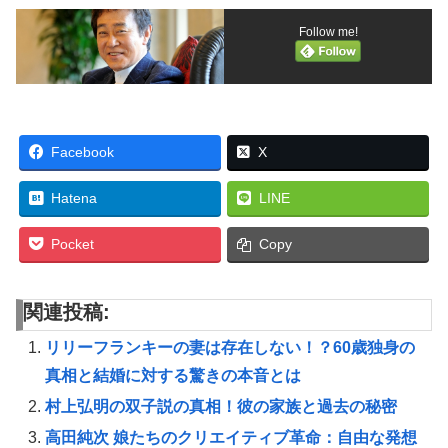
Follow me!
Facebook
X
Hatena
LINE
Pocket
Copy
関連投稿:
リリーフランキーの妻は存在しない！？60歳独身の
真相と結婚に対する驚きの本音とは
村上弘明の双子説の真相！彼の家族と過去の秘密
高田純次 娘たちのクリエイティブ革命：自由な発想