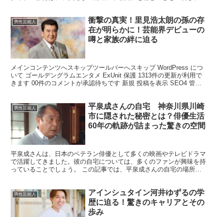
の多彩な才能を育てました。 少人数のクラスメートと過ご...
衝撃の真実！里見浩太朗の孫の存
男性芸能人
在が明らかに！芸能界デビューの
噂と家族の絆に迫る
メインコンテンツへスキップツールバーへスキップ WordPress につ
いて ゴールデングラムエンタメ ExUnit 保護 1313件の更新が利用で
きます 00件のコメントが承認待ちです 新規 投稿を表示 SEO4 管理
メニュー こんにちは...
平泉成さんの自宅 神奈川県川崎
男性芸能人
市に隠された秘密とは？俳優生活
60年の軌跡が詰まった驚きの空間
平泉成さんは、日本のベテラン俳優として多くの映画やテレビドラマ
で活躍してきました。彼の自宅については、多くのファンが興味を持
っていることでしょう。 この記事では、平泉成さんの自宅の場所や
特徴、そして彼の日常生活について詳しく解説します。 平...
アインシュタイン河井ゆずるの学
男性芸能人
歴に迫る！驚きのキャリアとその
歩み