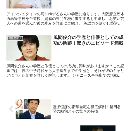
アインシュタインの河井ゆずるさんの学歴に迫ります。大阪府立茨木
西高等学校を卒業後、貿易の専門学校に進学するも中退し、お笑い芸
人への道を選んだ彼の歩みを詳細にご紹介。 英語力を活かし塾講師
も経験した多才な一面や、NSCでの活動、家族との絆まで...
風間俊介の学歴と俳優としての成
男性芸能人
功の軌跡！驚きのエピソード満載
風間俊介さんの学歴と俳優としての成功に興味がありますか？この記
事では、彼の中学時代から大学進学までの学歴と、それが彼のキャリ
アに与えた影響を詳しく解説します。 ジャニーズ事務所での活動、
学業と芸能活動の両立、亜細亜大学での学び、そして俳優と...
渡瀬恒彦の豪華自宅を徹底解剖！世田谷
区の邸宅とその驚きの特徴