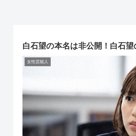
白石望の本名は非公開！白石望
女性芸能人