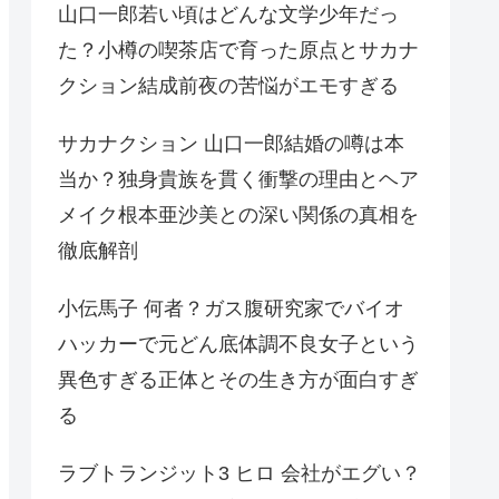
山口一郎若い頃はどんな文学少年だっ
た？小樽の喫茶店で育った原点とサカナ
クション結成前夜の苦悩がエモすぎる
サカナクション 山口一郎結婚の噂は本
当か？独身貴族を貫く衝撃の理由とヘア
メイク根本亜沙美との深い関係の真相を
徹底解剖
小伝馬子 何者？ガス腹研究家でバイオ
ハッカーで元どん底体調不良女子という
異色すぎる正体とその生き方が面白すぎ
る
ラブトランジット3 ヒロ 会社がエグい？