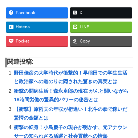
Facebook
X
Hatena
LINE
Pocket
Copy
関連投稿:
野田佳彦の大学時代が衝撃的！早稲田での学生生活
と政治家への道のりに隠された驚きの真実とは
衝撃の闘病生活！森永卓郎の現在 がんと闘いながら
18時間労働の驚異的パワーの秘密とは
【衝撃】原哲夫の年収が桁違い！北斗の拳で稼いだ
驚愕の金額とは
衝撃の転身！小島慶子の現在が明かす、元アナウン
サーの知られざる活躍と社会貢献への情熱