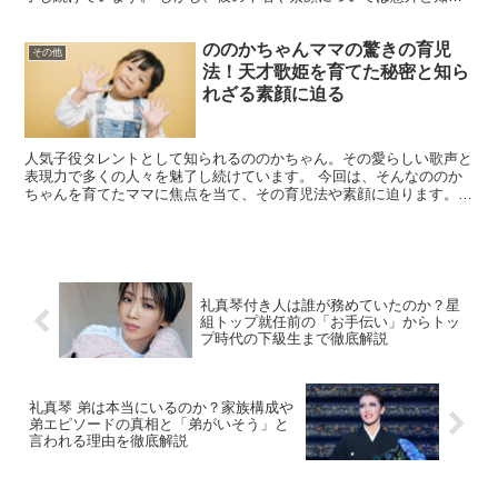
れていない部分があります。今回は、すする...
ののかちゃんママの驚きの育児
その他
法！天才歌姫を育てた秘密と知ら
れざる素顔に迫る
人気子役タレントとして知られるののかちゃん。その愛らしい歌声と
表現力で多くの人々を魅了し続けています。 今回は、そんなののか
ちゃんを育てたママに焦点を当て、その育児法や素顔に迫ります。
ののかちゃんママはどんな人物なのか？ ののかちゃんのマ...
礼真琴付き人は誰が務めていたのか？星
組トップ就任前の「お手伝い」からトッ
プ時代の下級生まで徹底解説
礼真琴 弟は本当にいるのか？家族構成や
弟エピソードの真相と「弟がいそう」と
言われる理由を徹底解説