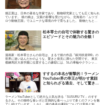
畑正憲は、日本の著名な作家であり、動物研究家としても広く知られ
ています。 彼の娘は、父親の影響を受けながら、北海道の「ムツゴ
ロウ動物王国」でユニークな環境の中で育ちました。 動物たちとの
触れ合いを通じて、命の大切さや自然との共生の重要性を学...
松本零士の自宅で体験する驚きの
その他
エピソードとその魅力の全貌！
漫画家・松本零士さんの自宅は、まるで彼の作品『銀河鉄道999』の
世界に迷い込んだかのような、驚きと発見に満ちた空間です。 東京
都練馬区大泉学園に位置するこの豪邸には、SLの車輪やクラシック
カーなど、彼の作品に深く関わるアイテムが多数展示され...
すするの本名が衝撃的！ラーメン
その他
YouTuber界の帝王が明かす素顔
と知られざる過去、そして驚きの
年収とは
ラーメンYouTuberとして絶大な人気を誇る「SUSURU TV.」のすす
るさん。その独特な食レポと圧倒的な食べっぷりで多くのファンを魅
了し続けています。 しかし、彼の本名や素顔については意外と知ら