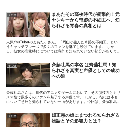
まあたその高校時代が衝撃的！元
その他
ヤンキーから奇跡の不細工へ、知
られざる青春の真相とは
人気YouTuberのまあたそさん。「岡山が生んだ奇跡の不細工」とい
うキャッチフレーズで多くのファンを魅了し続けています。 しか
し、彼女の高校時代については意外と知られていない部分がありま
す。今回は、まあたそさんの高校時代に焦点を当て、その...
斉藤壮馬の本名 は齊藤壮馬！知
その他
られざる真実と声優としての成功
への道
斉藤壮馬さんは、現代のアニメやゲームにおいて、その演技力とカリ
スマ性で数多くのファンを魅了する声優です。 しかし、彼には本名
について意外と知られていない一面があります。今回は、斉藤壮馬さ
んの本名について探り、そのキャリアに与える影響について...
畑正憲の娘にまつわる知られざる
その他
物語とその影響力とは？