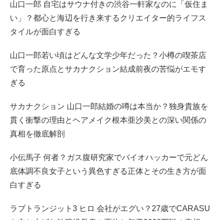
山口一郎 自宅はサウナ付きの渋谷一軒家なのに「仮住ま
い」？都心と海辺を行き来するクリエイター的ライフス
タイルが面白すぎる
山口一郎若い頃はどんな文学少年だった？小樽の喫茶店
で育った原点とサカナクション結成前夜の苦悩がエモす
ぎる
サカナクション 山口一郎結婚の噂は本当か？独身貴族を
貫く衝撃の理由とヘアメイク根本亜沙美との深い関係の
真相を徹底解剖
小伝馬子 何者？ガス腹研究家でバイオハッカーで元どん
底体調不良女子という異色すぎる正体とその生き方が面
白すぎる
ラブトランジット3 ヒロ 会社がエグい？27歳でCARASU