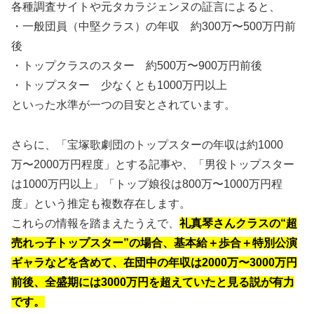
各種調査サイトや元タカラジェンヌの証言によると、
・一般団員（中堅クラス）の年収 約300万〜500万円前
後
・トップクラスのスター 約500万〜900万円前後
・トップスター 少なくとも1000万円以上
といった水準が一つの目安とされています。
さらに、「宝塚歌劇団のトップスターの年収は約1000
万〜2000万円程度」とする記事や、「男役トップスター
は1000万円以上」「トップ娘役は800万〜1000万円程
度」という推定も複数存在します。
これらの情報を踏まえたうえで、
礼真琴さんクラスの“超
売れっ子トップスター”の場合、基本給＋歩合＋特別公演
ギャラなどを含めて、在団中の年収は2000万〜3000万円
前後、全盛期には3000万円を超えていたと見る説が有力
です。