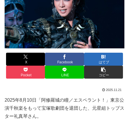
X
Facebook
はてブ
Pocket
LINE
コピー
2025.11.21
2025年8月10日「阿修羅城の瞳／エスペラント！」東京公
演千秋楽をもって宝塚歌劇団を退団した、元星組トップス
ター礼真琴さん。