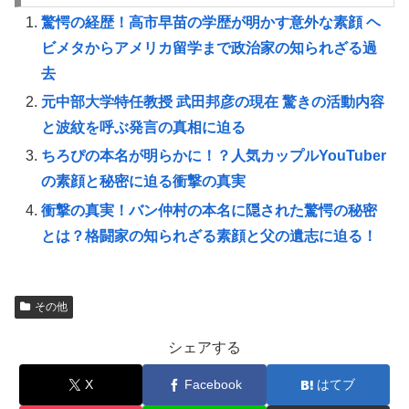
驚愕の経歴！高市早苗の学歴が明かす意外な素顔 ヘ
ビメタからアメリカ留学まで政治家の知られざる過
去
元中部大学特任教授 武田邦彦の現在 驚きの活動内容
と波紋を呼ぶ発言の真相に迫る
ちろぴの本名が明らかに！？人気カップルYouTuber
の素顔と秘密に迫る衝撃の真実
衝撃の真実！バン仲村の本名に隠された驚愕の秘密
とは？格闘家の知られざる素顔と父の遺志に迫る！
その他
シェアする
X
Facebook
はてブ