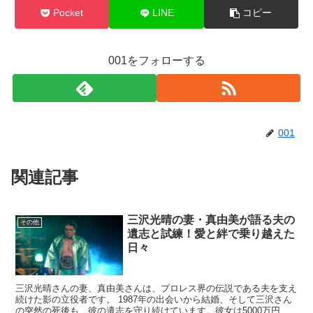
Pocket
LINE
コピー
001をフォローする
001
関連記事
三沢光晴の妻・真由美が語る夫の
その他
遺志と試練！愛と絆で乗り越えた
日々
三沢光晴さんの妻、真由美さんは、プロレス界の伝説である夫を支え
続けた影の立役者です。 1987年の出会いから結婚、そして三沢さん
の突然の死後も、彼の遺志を守り続けています。彼女は5000万円を