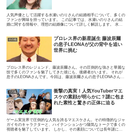
人気声優として活躍する水瀬いのりさんの結婚相手について、多くの
ファンが興味を持っています。 この記事では、水瀬いのりさんの結
婚に関する情報や、理想の結婚像について詳しく解説します。 水瀬
いのりさんは現在結婚しているのか？ 結論から言えば、水...
プロレス界の新星誕生 藤波辰爾
その他
の息子LEONAが父の背中を追い
世界に挑む
プロレス界のレジェンド、藤波辰爾さん。その圧倒的な強さと華麗な
技で多くのファンを魅了してきた彼にも、後継者がいます。 それが
息子のLEONAさんです。今回は、藤波辰爾さんの息子LEONAさんに
焦点を当て、その素顔と挑戦に迫ります。 藤波辰爾...
衝撃の真実！人気YouTuberマエ
その他
スケの素顔が明らかに？謎に包ま
れた素性と驚きの正体に迫る
ゲーム実況界で圧倒的な人気を誇るマエスケさん。その特徴的なジャ
ガイモのキャラクターと、ハイテンションかつ陽気なトークで多くの
視聴者を魅了しています。 しかし、その素顔については長年謎に包