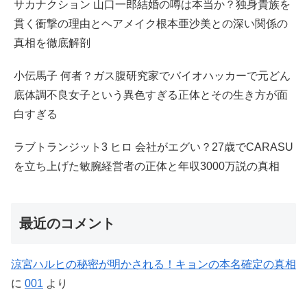
サカナクション 山口一郎結婚の噂は本当か？独身貴族を
貫く衝撃の理由とヘアメイク根本亜沙美との深い関係の
真相を徹底解剖
小伝馬子 何者？ガス腹研究家でバイオハッカーで元どん
底体調不良女子という異色すぎる正体とその生き方が面
白すぎる
ラブトランジット3 ヒロ 会社がエグい？27歳でCARASU
を立ち上げた敏腕経営者の正体と年収3000万説の真相
最近のコメント
涼宮ハルヒの秘密が明かされる！キョンの本名確定の真相
に
001
より