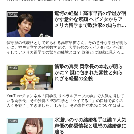
騙し取られるという試練にも直面しましたが、強い意...
驚愕の経歴！高市早苗の学歴が明
その他
かす意外な素顔 ヘビメタからア
メリカ留学まで政治家の知られざ
る過去
保守派の代表格として知られる高市早苗さん。その意外な学歴が明ら
かに。神戸大学での経営数学専攻、大学時代のヘビメタバンド活動、
そしてアメリカ留学での驚きの経験とは？ 政治とは無縁に見える過
去が、実は彼女の政治家としての資質を形作っていた。松下...
衝撃の真実 両学長の本名が明ら
その他
かに？ 謎に包まれた素性と知ら
れざる経歴の全貌
YouTubeチャンネル「両学長 リベラルアーツ大学」で人気を博して
いる両学長。その独特の成功哲学と「ツイてる！」の口癖で多くの
人々を魅了してきました。 しかし、その素性や本名については謎に
包まれたままです。今回は、両学長の本名に迫り、その...
水瀬いのりの結婚相手は誰？人気
その他
声優の熱愛情報と理想の結婚像に
迫る