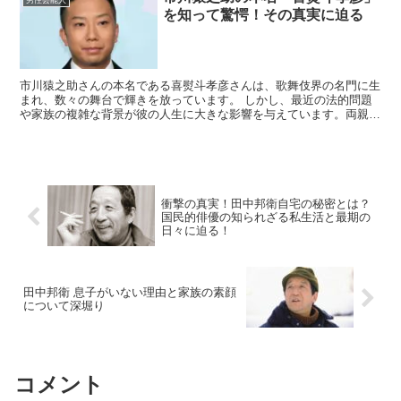
男性芸能人
を知って驚愕！その真実に迫る
市川猿之助さんの本名である喜熨斗孝彦さんは、歌舞伎界の名門に生
まれ、数々の舞台で輝きを放っています。 しかし、最近の法的問題
や家族の複雑な背景が彼の人生に大きな影響を与えています。両親の
自殺ほう助という衝撃的な事件を通じて明らかになった彼の...
衝撃の真実！田中邦衛自宅の秘密とは？
国民的俳優の知られざる私生活と最期の
日々に迫る！
田中邦衛 息子がいない理由と家族の素顔
について深堀り
コメント