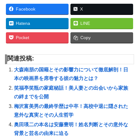
Facebook
X
Hatena
LINE
Pocket
Copy
関連投稿:
大森南朋の国籍とその影響力について徹底解剖！日
本の映画界を席巻する彼の魅力とは？
笑福亭笑瓶の家庭秘話！美人妻との出会いから家族
の絆までを公開
梅沢富美男の最終学歴は中卒！高校中退に隠された
意外な真実とその人生哲学
奥田瑛二の本名は安藤豊明！姓名判断とその意外な
背景と芸名の由来に迫る