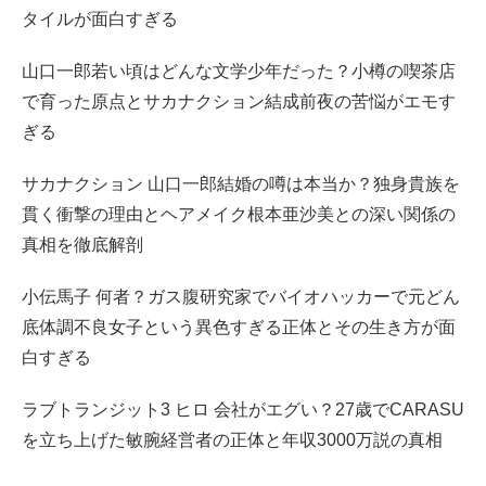
タイルが面白すぎる
山口一郎若い頃はどんな文学少年だった？小樽の喫茶店
で育った原点とサカナクション結成前夜の苦悩がエモす
ぎる
サカナクション 山口一郎結婚の噂は本当か？独身貴族を
貫く衝撃の理由とヘアメイク根本亜沙美との深い関係の
真相を徹底解剖
小伝馬子 何者？ガス腹研究家でバイオハッカーで元どん
底体調不良女子という異色すぎる正体とその生き方が面
白すぎる
ラブトランジット3 ヒロ 会社がエグい？27歳でCARASU
を立ち上げた敏腕経営者の正体と年収3000万説の真相