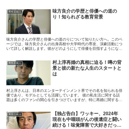
味方良介の学歴と俳優への道の
男性芸能人
り！知られざる教育背景
味方良介さんの学歴と俳優への道のりについて知りたい方へ。このペ
ージでは、味方良介さんの出身高校や大学時代の専攻、演劇活動につ
いて詳しく解説します。彼がどのようにして俳優を目指すようになっ
たのか、その過程での経験や学びについても掘り下げていま...
村上淳再婚の真相に迫る！噂の背
男性芸能人
景と彼の新たな人生のスタートと
は
村上淳さんは、日本のエンターテインメント界でその名を知られる俳
優であり、モデルとしても活躍しています。 彼の私生活に関する話
題は多くのファンの関心を引きつけていますが、特に再婚に関する噂
が注目されています。 この記事では、村上淳さんの再婚に...
【独占告白】ワッキー、2024年
男性芸能人
現在も中咽頭がんの後遺症と闘い
続ける！味覚障害で大好きだった