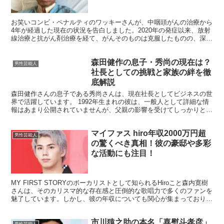
ラーメンが食べられず…相方ヒデ
の涙の再会秘話も
お笑いコンビ・ペナルティのワッキーさんが、中咽頭がんの治療から
4年が経過した現在の状況を告白しました。2020年の発症以来、放射
線治療と抗がん剤治療を経て、がんそのものは克服したものの、深刻
な後遺症に悩まされ続けています。 かつては大の麺類...
森田健作の息子・秀尚の現在は？
男性芸能人
社長としての挑戦と家族の絆を徹
底解説
森田健作さんの息子である秀尚さんは、現在社長としてビジネスの世
界で活躍しています。 1992年生まれの彼は、一般人として詳細な情
報はあまり公開されていませんが、父親の影響を受けてしっかりとし
た教育を受け、成功を収めています。 この記事では、...
マイファス hiro年収2000万円超
男性芸能人
の驚くべき真相！彼の豪邸や多彩
な活動にも注目！
MY FIRST STORYのボーカリストとして知られるHiroこと森内寛樹
さんは、そのカリスマ的な存在感と圧倒的な歌唱力で多くのファンを
魅了しています。しかし、彼の年収についても関心が集まっており、
今回はその驚くべき真相に迫ります。 マイ...
市川猿之助の本名「喜熨斗孝彦」