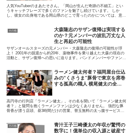
人気YouTuberのまあたそさん。「岡山が生んだ奇跡の不細工」とい
うキャッチフレーズで多くのファンを魅了し続けています。 しか
し、彼女の出身地である岡山県のどこで育ったのかについては、意外
と知られていない部分があります。今回は、まあたそさ...
大森隆志のサザン復帰は実現する
その他
のか？元メンバーの波乱万丈な人
生と再起の可能性
サザンオールスターズの元メンバー・大森隆志の復帰の可能性が浮
上！ 2001年の脱退から約20年、薬物事件を乗り越えた大森の現在の
活動と、サザン復帰への思いに迫ります。バンドメンバーやファンの
反応は？ 復帰が実現した場合の音楽界への影響とは？...
ラーメン健太何者？福岡屋台仕込
その他
みの“くさうま”豚骨で東京を席巻
する孤高の職人 横尾健太の全軌
跡
高円寺の行列店「ラーメン健太」。その名を聞いて「ラーメン健太何
者？」と疑問を抱くラーメンファンは少なくありません。 強烈な豚
骨香が漂う店頭、昼3時間だけの営業、替玉無料の太っ腹サービス
――。一度食べれば忘れられない“くさうま”博多豚骨の味。...
青汁王子三崎優太の年収が驚愕の
その他
数字に！億単位の収入源と破産寸