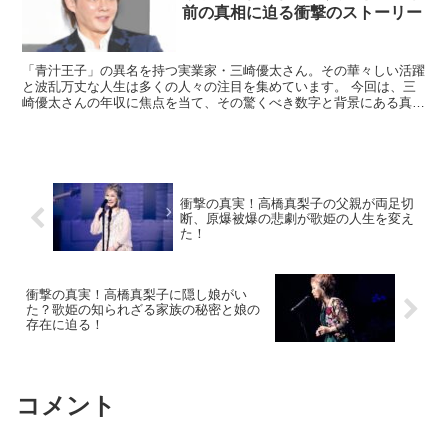
前の真相に迫る衝撃のストーリー
「青汁王子」の異名を持つ実業家・三崎優太さん。その華々しい活躍
と波乱万丈な人生は多くの人々の注目を集めています。 今回は、三
崎優太さんの年収に焦点を当て、その驚くべき数字と背景にある真実
に迫ります。 青汁王子三崎優太の年収はいくらなのか？ ...
衝撃の真実！高橋真梨子の父親が両足切
断、原爆被爆の悲劇が歌姫の人生を変え
た！
衝撃の真実！高橋真梨子に隠し娘がい
た？歌姫の知られざる家族の秘密と娘の
存在に迫る！
コメント