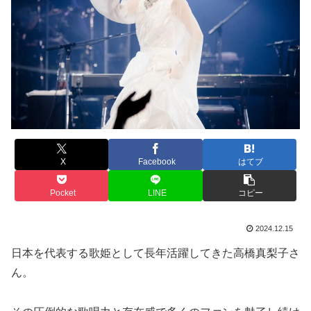
X
Facebook
はてブ
Pocket
LINE
コピー
2024.12.15
日本を代表する歌姫として長年活躍してきた高橋真梨子さ
ん。