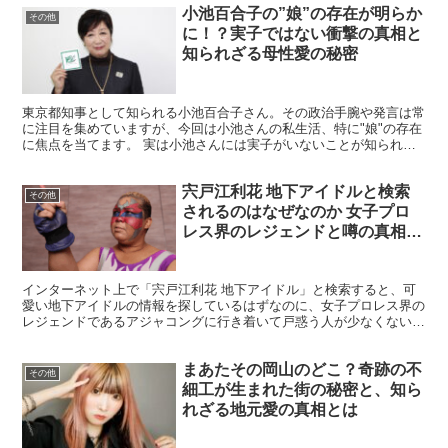
小池百合子の”娘”の存在が明らか
その他
に！？実子ではない衝撃の真相と
知られざる母性愛の秘密
東京都知事として知られる小池百合子さん。その政治手腕や発言は常
に注目を集めていますが、今回は小池さんの私生活、特に"娘"の存在
に焦点を当てます。 実は小池さんには実子がいないことが知られて
いますが、娘同然に可愛がっている人物がいるという噂が...
宍戸江利花 地下アイドルと検索
その他
されるのはなぜなのか 女子プロ
レス界のレジェンドと噂の真相を
徹底解説
インターネット上で「宍戸江利花 地下アイドル」と検索すると、可
愛い地下アイドルの情報を探しているはずなのに、女子プロレス界の
レジェンドであるアジャコングに行き着いて戸惑う人が少なくないよ
うです。 本来、宍戸江利花はアジャコングの本名として知...
まあたその岡山のどこ？奇跡の不
その他
細工が生まれた街の秘密と、知ら
れざる地元愛の真相とは