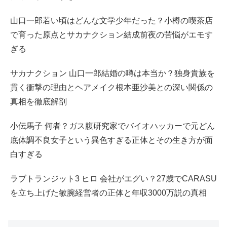
山口一郎若い頃はどんな文学少年だった？小樽の喫茶店
で育った原点とサカナクション結成前夜の苦悩がエモす
ぎる
サカナクション 山口一郎結婚の噂は本当か？独身貴族を
貫く衝撃の理由とヘアメイク根本亜沙美との深い関係の
真相を徹底解剖
小伝馬子 何者？ガス腹研究家でバイオハッカーで元どん
底体調不良女子という異色すぎる正体とその生き方が面
白すぎる
ラブトランジット3 ヒロ 会社がエグい？27歳でCARASU
を立ち上げた敏腕経営者の正体と年収3000万説の真相