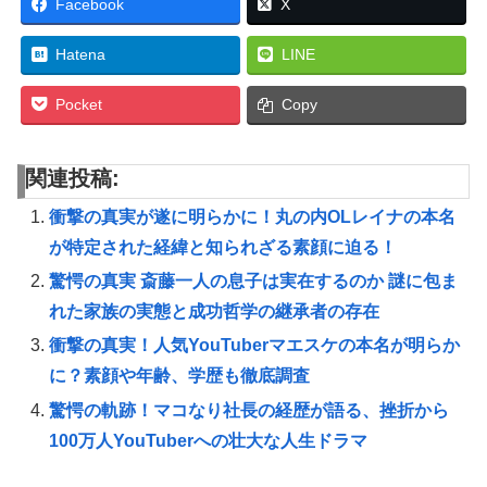
Facebook
X
Hatena
LINE
Pocket
Copy
関連投稿:
衝撃の真実が遂に明らかに！丸の内OLレイナの本名
が特定された経緯と知られざる素顔に迫る！
驚愕の真実 斎藤一人の息子は実在するのか 謎に包ま
れた家族の実態と成功哲学の継承者の存在
衝撃の真実！人気YouTuberマエスケの本名が明らか
に？素顔や年齢、学歴も徹底調査
驚愕の軌跡！マコなり社長の経歴が語る、挫折から
100万人YouTuberへの壮大な人生ドラマ