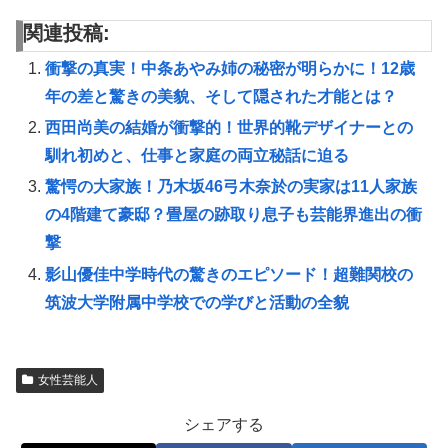
関連投稿:
衝撃の真実！中条あやみ姉の秘密が明らかに！12歳
年の差と驚きの美貌、そして隠された才能とは？
西田尚美の結婚が衝撃的！世界的靴デザイナーとの
馴れ初めと、仕事と家庭の両立秘話に迫る
驚愕の大家族！乃木坂46弓木奈於の実家は11人家族
の4階建て豪邸？畳屋の跡取り息子も芸能界進出の衝
撃
影山優佳中学時代の驚きのエピソード！超難関校の
筑波大学附属中学校での学びと活動の全貌
女性芸能人
シェアする