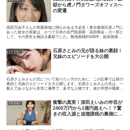
邸から虎ノ門タワーズオフィスへ
の変遷
高田万由子さんの実家跡地に関心がある方必見！東京都港区虎ノ門に
あった彼女の実家は、かつて日本の名門貿易商「高田商会」の一部と
して、その歴史を物語る豪邸でした。敷地面積約500坪、総床面積
200坪という規模のこの豪邸は、和洋折衷の建物で、美し...
石原さとみの兄が語る妹の素顔！
女性芸能人
兄妹のエピソードを大公開
石原さとみさんの兄について知りたい方のために、この記事では彼の
素顔と兄妹のエピソードを大公開します。石原さとみさんの兄は、一
般人でありながら非常に優秀で、多才な人物です。彼の学歴や職業に
ついては公にはされていませんが、石原さとみさんの成功を...
衝撃の真実！深田えいみの年収が
女性芸能人
2400万円から1億円超えへ！？驚
きの収入源と追徴課税の裏側に迫
る！