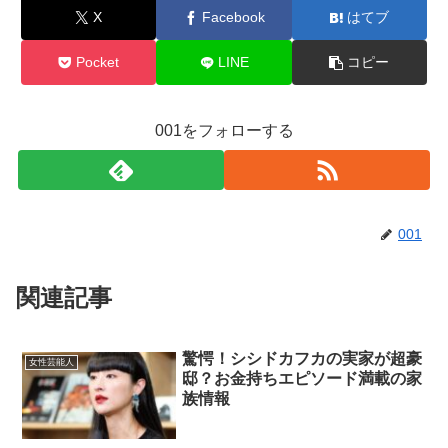
X
Facebook
はてブ
Pocket
LINE
コピー
001をフォローする
001
関連記事
驚愕！シシドカフカの実家が超豪
女性芸能人
邸？お金持ちエピソード満載の家
族情報