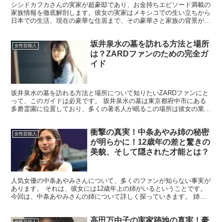
シシドカフカさんの実家が超豪邸であり、お金持ちエピソード満載の
家族情報を徹底解剖します。彼女の実家はメキシコでの生い立ちから
日本での生活、現在の豪華な住居まで、その豪華さと家族の背景が興
味深いです。 特に父親の職業やヴェルサイユ宮殿のパーテ...
坂井泉水の墓を訪れる方法と場所
女性芸能人
は？ZARDファンのための完全ガ
イド
坂井泉水の墓を訪れる方法と場所について知りたいZARDファンにと
って、このガイドは必見です。 坂井泉水の墓は東京都府中市にある
多磨霊園に位置しており、多くの著名人が眠るこの場所は彼女の業績
を偲ぶファンにとって特別な意味を持ちます。 この記事...
衝撃の真実！中条あやみ姉の秘密
女性芸能人
が明らかに！12歳年の差と驚きの
美貌、そして隠された才能とは？
人気女優の中条あやみさんについて、多くのファンが知らない事実が
あります。 それは、彼女には12歳年上の姉がいるということです。
今回は、中条あやみさんの姉について詳しく探っていきます。 姉の
存在が中条あやみさんにどのような影響を与えているのか...
高田万由子の実家跡地の真実！豪
女性芸能人