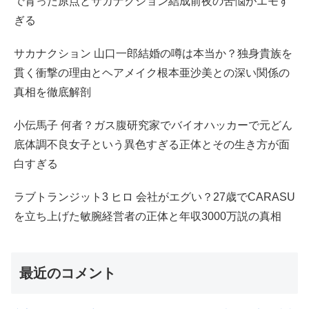
で育った原点とサカナクション結成前夜の苦悩がエモす
ぎる
サカナクション 山口一郎結婚の噂は本当か？独身貴族を
貫く衝撃の理由とヘアメイク根本亜沙美との深い関係の
真相を徹底解剖
小伝馬子 何者？ガス腹研究家でバイオハッカーで元どん
底体調不良女子という異色すぎる正体とその生き方が面
白すぎる
ラブトランジット3 ヒロ 会社がエグい？27歳でCARASU
を立ち上げた敏腕経営者の正体と年収3000万説の真相
最近のコメント