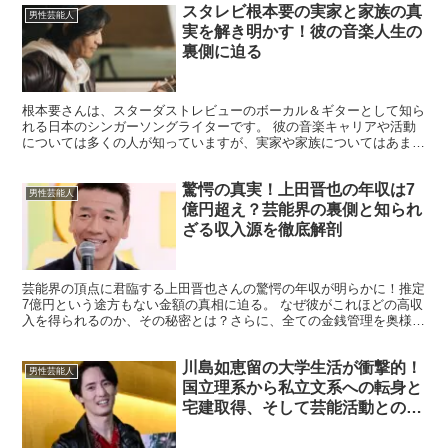
スタレビ根本要の実家と家族の真
男性芸能人
実を解き明かす！彼の音楽人生の
裏側に迫る
根本要さんは、スターダストレビューのボーカル＆ギターとして知ら
れる日本のシンガーソングライターです。 彼の音楽キャリアや活動
については多くの人が知っていますが、実家や家族についてはあまり
知られていない部分もあります。 今回は、根本要さんの実...
驚愕の真実！上田晋也の年収は7
男性芸能人
億円超え？芸能界の裏側と知られ
ざる収入源を徹底解剖
芸能界の頂点に君臨する上田晋也さんの驚愕の年収が明らかに！推定
7億円という途方もない金額の真相に迫る。 なぜ彼がこれほどの高収
入を得られるのか、その秘密とは？さらに、全ての金銭管理を奥様に
任せているという衝撃の事実も。 豪邸建設や高級車購入...
川島如恵留の大学生活が衝撃的！
男性芸能人
国立理系から私立文系への転身と
宅建取得、そして芸能活動との両
立秘話