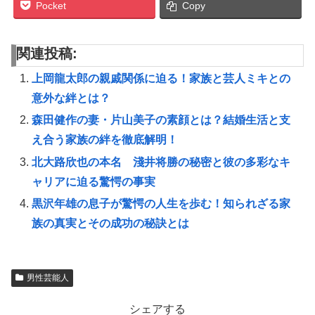
Pocket
Copy
関連投稿:
上岡龍太郎の親戚関係に迫る！家族と芸人ミキとの
意外な絆とは？
森田健作の妻・片山美子の素顔とは？結婚生活と支
え合う家族の絆を徹底解明！
北大路欣也の本名 淺井将勝の秘密と彼の多彩なキ
ャリアに迫る驚愕の事実
黒沢年雄の息子が驚愕の人生を歩む！知られざる家
族の真実とその成功の秘訣とは
男性芸能人
シェアする