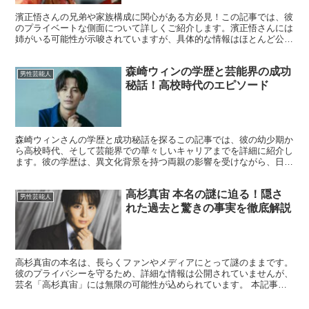
濱正悟さんの兄弟や家族構成に関心がある方必見！この記事では、彼
のプライベートな側面について詳しくご紹介します。濱正悟さんには
姉がいる可能性が示唆されていますが、具体的な情報はほとんど公開
されていません。家族構成や実家についても詳細は明かされ...
森崎ウィンの学歴と芸能界の成功
男性芸能人
秘話！高校時代のエピソード
森崎ウィンさんの学歴と成功秘話を探るこの記事では、彼の幼少期か
ら高校時代、そして芸能界での華々しいキャリアまでを詳細に紹介し
ます。彼の学歴は、異文化背景を持つ両親の影響を受けながら、日本
とミャンマーの文化が融合した環境で育まれました。 名古...
高杉真宙 本名の謎に迫る！隠さ
男性芸能人
れた過去と驚きの事実を徹底解説
高杉真宙の本名は、長らくファンやメディアにとって謎のままです。
彼のプライバシーを守るため、詳細な情報は公開されていませんが、
芸名「高杉真宙」には無限の可能性が込められています。 本記事で
は、高杉真宙の結婚生活の裏側や再婚の背景、不倫疑惑の真...