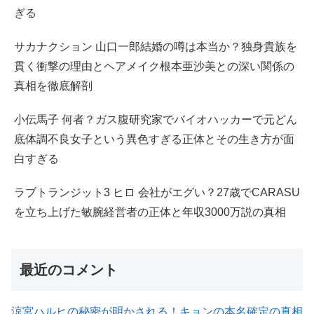
ぎる
サカナクション 山口一郎結婚の噂は本当か？独身貴族を
貫く衝撃の理由とヘアメイク根本亜沙美との深い関係の
真相を徹底解剖
小伝馬子 何者？ガス腹研究家でバイオハッカーで元どん
底体調不良女子という異色すぎる正体とその生き方が面
白すぎる
ラブトランジット3 ヒロ 会社がエグい？27歳でCARASU
を立ち上げた敏腕経営者の正体と年収3000万説の真相
最近のコメント
涼宮ハルヒの秘密が明かされる！キョンの本名確定の真相