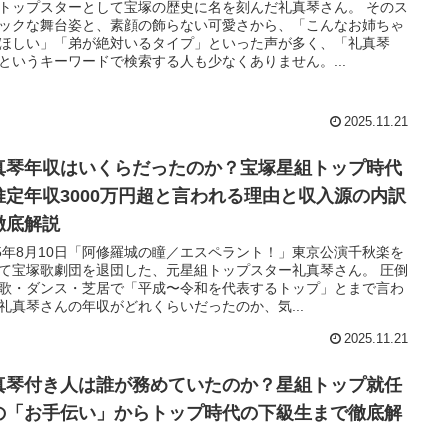
トップスターとして宝塚の歴史に名を刻んだ礼真琴さん。 そのス
ックな舞台姿と、素顔の飾らない可愛さから、「こんなお姉ちゃ
ほしい」「弟が絶対いるタイプ」といった声が多く、「礼真琴
というキーワードで検索する人も少なくありません。...
2025.11.21
真琴年収はいくらだったのか？宝塚星組トップ時代
推定年収3000万円超と言われる理由と収入源の内訳
徹底解説
25年8月10日「阿修羅城の瞳／エスペラント！」東京公演千秋楽を
て宝塚歌劇団を退団した、元星組トップスター礼真琴さん。 圧倒
歌・ダンス・芝居で「平成〜令和を代表するトップ」とまで言わ
礼真琴さんの年収がどれくらいだったのか、気...
2025.11.21
真琴付き人は誰が務めていたのか？星組トップ就任
の「お手伝い」からトップ時代の下級生まで徹底解