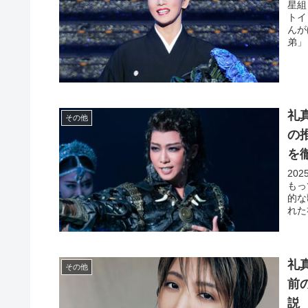
星組
トイ
んが
弟」
礼
その他
の
を
20
もっ
的な
れた
礼
その他
前
説