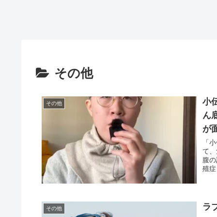
その他
小
その他
ん
が
「小
て、
腹の
殖症
ラ
その他