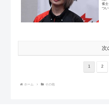
雀士
つい
次
1
2
ホーム
その他