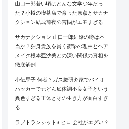
山口一郎若い頃はどんな文学少年だっ
た？小樽の喫茶店で育った原点とサカナ
クション結成前夜の苦悩がエモすぎる
サカナクション 山口一郎結婚の噂は本
当か？独身貴族を貫く衝撃の理由とヘア
メイク根本亜沙美との深い関係の真相を
徹底解剖
小伝馬子 何者？ガス腹研究家でバイオ
ハッカーで元どん底体調不良女子という
異色すぎる正体とその生き方が面白すぎ
る
ラブトランジット3 ヒロ 会社がエグい？