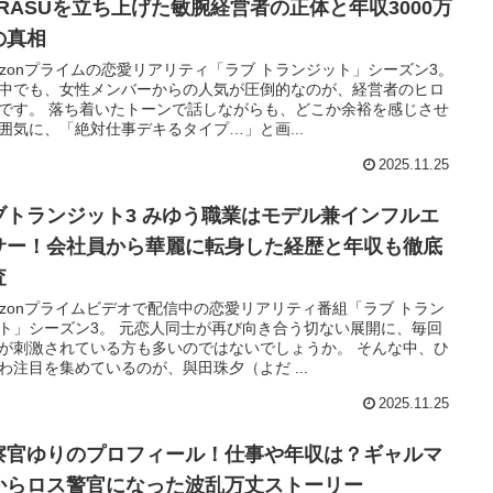
ARASUを立ち上げた敏腕経営者の正体と年収3000万
の真相
azonプライムの恋愛リアリティ「ラブ トランジット」シーズン3。
中でも、女性メンバーからの人気が圧倒的なのが、経営者のヒロ
です。 落ち着いたトーンで話しながらも、どこか余裕を感じさせ
囲気に、「絶対仕事デキるタイプ…」と画...
2025.11.25
ブトランジット3 みゆう職業はモデル兼インフルエ
サー！会社員から華麗に転身した経歴と年収も徹底
査
azonプライムビデオで配信中の恋愛リアリティ番組「ラブ トラン
ト」シーズン3。 元恋人同士が再び向き合う切ない展開に、毎回
が刺激されている方も多いのではないでしょうか。 そんな中、ひ
わ注目を集めているのが、與田珠夕（よだ ...
2025.11.25
察官ゆりのプロフィール！仕事や年収は？ギャルマ
からロス警官になった波乱万丈ストーリー