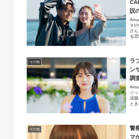
C
説
Am
その
さん
る雰
ラ
その他
ン
調
Am
ジッ
涙腺
とき
警
その他
マ