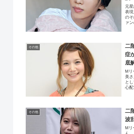
元星
表現
のそ
ァン
二
その他
症
底
Mリ
美さ
とし
心配
二
その他
波
Mリ
ん。