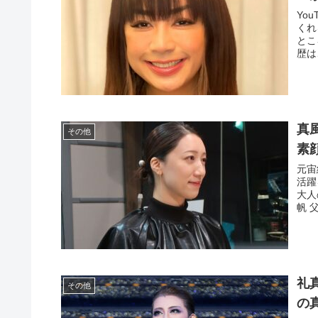
Yo
くれ
とこ
歴は
真
その他
素
元宙
活躍
大人
帆 
礼
その他
の