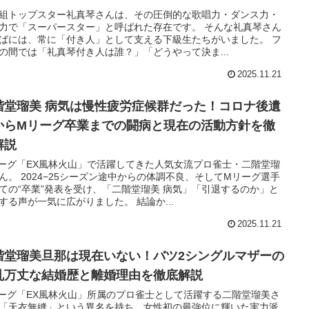
組トップスター礼真琴さんは、その圧倒的な歌唱力・ダンス力・
力で「スーパースター」と呼ばれた存在です。 そんな礼真琴さん
ばには、常に「付き人」として支える下級生たちがいました。 フ
の間では「礼真琴付き人は誰？」「どうやって決ま...
2025.11.21
階堂瑠美 病気は慢性疲労症候群だった！コロナ後遺
からMリーグ卒業までの闘病と現在の活動方針を徹
解説
ーグ「EX風林火山」で活躍してきた人気女流プロ雀士・二階堂瑠
ん。 2024−25シーズン途中からの体調不良、そしてMリーグ選手
ての“卒業”発表を受け、「二階堂瑠美 病気」「引退するのか」と
する声が一気に広がりました。 結論か...
2025.11.21
階堂瑠美旦那は現在いない！バツ2シングルマザーの
乱万丈な結婚歴と離婚理由を徹底解説
ーグ「EX風林火山」所属のプロ雀士として活躍する二階堂瑠美さ
「天衣無縫」という異名を持ち、女性初の最強位に輝いた実力派