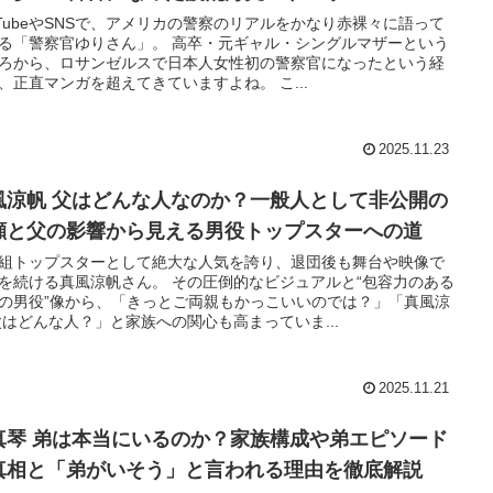
uTubeやSNSで、アメリカの警察のリアルをかなり赤裸々に語って
る「警察官ゆりさん」。 高卒・元ギャル・シングルマザーという
ろから、ロサンゼルスで日本人女性初の警察官になったという経
、正直マンガを超えてきていますよね。 こ...
2025.11.23
風涼帆 父はどんな人なのか？一般人として非公開の
顔と父の影響から見える男役トップスターへの道
組トップスターとして絶大な人気を誇り、退団後も舞台や映像で
を続ける真風涼帆さん。 その圧倒的なビジュアルと“包容力のある
の男役”像から、「きっとご両親もかっこいいのでは？」「真風涼
父はどんな人？」と家族への関心も高まっていま...
2025.11.21
真琴 弟は本当にいるのか？家族構成や弟エピソード
真相と「弟がいそう」と言われる理由を徹底解説