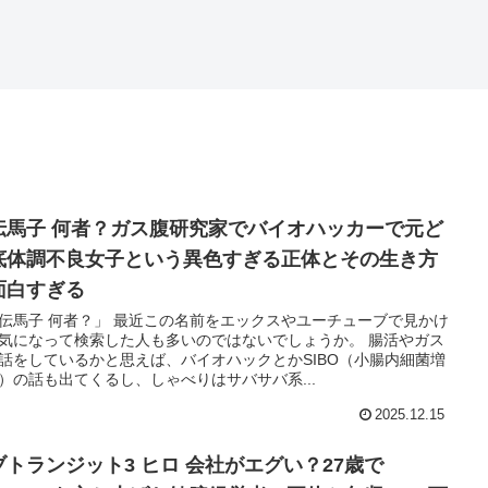
伝馬子 何者？ガス腹研究家でバイオハッカーで元ど
底体調不良女子という異色すぎる正体とその生き方
面白すぎる
伝馬子 何者？」 最近この名前をエックスやユーチューブで見かけ
気になって検索した人も多いのではないでしょうか。 腸活やガス
話をしているかと思えば、バイオハックとかSIBO（小腸内細菌増
）の話も出てくるし、しゃべりはサバサバ系...
2025.12.15
ブトランジット3 ヒロ 会社がエグい？27歳で