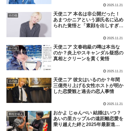
ロード
2025.11.21
天使ニア 本名は非公開だった！
その他
あまつかニアという源氏名に込め
られた覚悟と「素顔を出しすぎ
た」彼女の生き方
2025.11.21
天使ニア 文春砲級の噂は本当な
その他
のか？炎上やスキャンダル疑惑の
真相とクリーンを貫く覚悟
2025.11.21
天使ニア 彼女はいるのか？年間
その他
三億売り上げる女性ホストが明か
した恋愛観と過去の恋人事情
2025.11.21
おかよ じゅんぺい 結婚はいつ？
男性芸能人
あいの里カップルの遠距離恋愛を
乗り越えた絆と2025年最新進展
状況