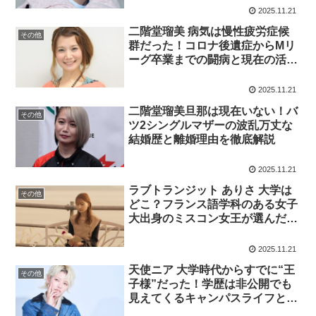
2025.11.21
二階堂瑠美 病気は慢性疲労症候
その他
群だった！コロナ後遺症からMリ
ーグ卒業までの闘病と現在の活動
方針を徹底解説
2025.11.21
二階堂瑠美旦那は現在いない！バ
その他
ツ2シングルマザーの波乱万丈な
結婚歴と離婚理由を徹底解説
2025.11.21
ラブトランジット ありさ 大学は
その他
どこ？フランス語学科のある女子
大出身のミスコン女王が選んだキ
ャンパスライフと恋愛リアリティ
の裏側
2025.11.21
天使ニア 大学時代からすでに“王
その他
子様”だった！学歴は非公開でも
見えてくるキャンパスライフとコ
ンカフェ・就活・ホストへの壮絶