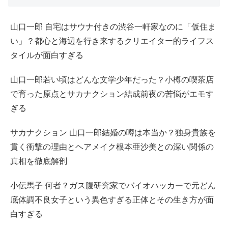
山口一郎 自宅はサウナ付きの渋谷一軒家なのに「仮住ま
い」？都心と海辺を行き来するクリエイター的ライフス
タイルが面白すぎる
山口一郎若い頃はどんな文学少年だった？小樽の喫茶店
で育った原点とサカナクション結成前夜の苦悩がエモす
ぎる
サカナクション 山口一郎結婚の噂は本当か？独身貴族を
貫く衝撃の理由とヘアメイク根本亜沙美との深い関係の
真相を徹底解剖
小伝馬子 何者？ガス腹研究家でバイオハッカーで元どん
底体調不良女子という異色すぎる正体とその生き方が面
白すぎる