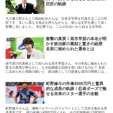
巨匠の軌跡
大江健三郎さんと三島由紀夫さんは、日本文学界を代表する二人の巨
匠です。互いに異なる視点を持ちながらも、彼らは文学を通じて深く
影響し合いました。 本記事では、二人の出会いから始まる文学的対
立と共鳴の歴史を紐解きます。 大江健三郎さんの作品に見...
衝撃の真実！高市早苗の本名が明
その他
かす政治家の素顔と驚きの経歴
名前に秘められた運命とは
保守派の代表格として知られる高市早苗さん。その本名に秘められた
驚きの真実が明らかに。なぜ結婚後も旧姓を使い続けるのか？ 名前
に込められた両親の願いと、政治家としての急速な成功の関係とは？
奈良県との深い縁や、農業のイメージが政策にもたらす影響...
町野修斗の年俸4500万円と驚異
その他
的な成長の軌跡！忍者ポーズで魅
せる未来のスター選手の全貌
町野修斗さんは、湘南ベルマーレのフォワードとして注目を集める若
手選手です。 彼の年俸は4500万円とされ、その市場価値は2億3653