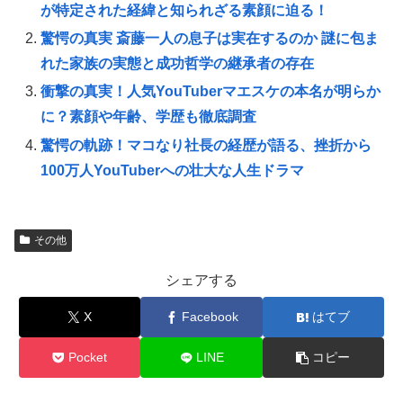
が特定された経緯と知られざる素顔に迫る！
驚愕の真実 斎藤一人の息子は実在するのか 謎に包ま
れた家族の実態と成功哲学の継承者の存在
衝撃の真実！人気YouTuberマエスケの本名が明らか
に？素顔や年齢、学歴も徹底調査
驚愕の軌跡！マコなり社長の経歴が語る、挫折から
100万人YouTuberへの壮大な人生ドラマ
その他
シェアする
X
Facebook
はてブ
Pocket
LINE
コピー