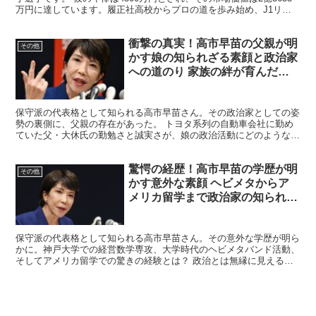
万円に達しています。履正社高校からプロの道を歩み始め、J1リー
グでの活躍を通じて着実に成長を遂げてきました。...
衝撃の真実！高市早苗の父親が明
その他
かす娘の知られざる素顔と政治家
への道のり 家族の絆が育んだ強
さの秘密とは
保守派の代表格として知られる高市早苗さん。その政治家としての姿
勢の裏側に、父親の存在があった。 トヨタ系列の自動車会社に勤め
ていた父・大休氏の勤勉さと誠実さが、娘の政治活動にどのような影
響を与えたのか？退職金を選挙資金に充てるほどの支援の真...
驚愕の経歴！高市早苗の学歴が明
その他
かす意外な素顔 ヘビメタからア
メリカ留学まで政治家の知られざ
る過去
保守派の代表格として知られる高市早苗さん。その意外な学歴が明ら
かに。神戸大学での経営数学専攻、大学時代のヘビメタバンド活動、
そしてアメリカ留学での驚きの経験とは？ 政治とは無縁に見える過
去が、実は彼女の政治家としての資質を形作っていた。松下...