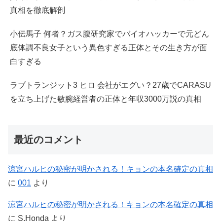
真相を徹底解剖
小伝馬子 何者？ガス腹研究家でバイオハッカーで元どん
底体調不良女子という異色すぎる正体とその生き方が面
白すぎる
ラブトランジット3 ヒロ 会社がエグい？27歳でCARASU
を立ち上げた敏腕経営者の正体と年収3000万説の真相
最近のコメント
涼宮ハルヒの秘密が明かされる！キョンの本名確定の真相
に
001
より
涼宮ハルヒの秘密が明かされる！キョンの本名確定の真相
に
S.Honda
より