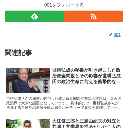
001をフォローする
001
関連記事
世耕弘成の秘書が引き起こした政
その他
治資金問題とその影響が世耕弘成
氏の政治生命に与える衝撃的な影
響とは？
世耕弘成さんの秘書が関与した政治資金問題や懇親会問題は、最近の
政治界で大きな話題となっています。 具体的には、世耕弘成さんが
所属する自民党の派閥が政治資金パーティーで裏金を管理していた疑
惑が持ち上がりました。この問題は世耕弘成さんの政治生命...
大江健三郎と三島由紀夫の対立と
その他
共鳴！文学界を揺るがした二人の