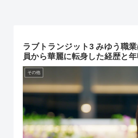
ラブトランジット3 みゆう職
員から華麗に転身した経歴と年
その他