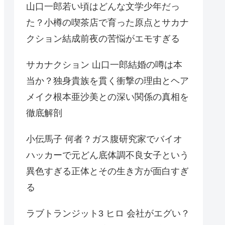
山口一郎若い頃はどんな文学少年だっ
た？小樽の喫茶店で育った原点とサカナ
クション結成前夜の苦悩がエモすぎる
サカナクション 山口一郎結婚の噂は本
当か？独身貴族を貫く衝撃の理由とヘア
メイク根本亜沙美との深い関係の真相を
徹底解剖
小伝馬子 何者？ガス腹研究家でバイオ
ハッカーで元どん底体調不良女子という
異色すぎる正体とその生き方が面白すぎ
る
ラブトランジット3 ヒロ 会社がエグい？