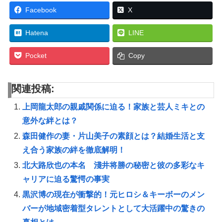
Facebook
X
Hatena
LINE
Pocket
Copy
関連投稿:
上岡龍太郎の親戚関係に迫る！家族と芸人ミキとの
意外な絆とは？
森田健作の妻・片山美子の素顔とは？結婚生活と支
え合う家族の絆を徹底解明！
北大路欣也の本名 淺井将勝の秘密と彼の多彩なキ
ャリアに迫る驚愕の事実
黒沢博の現在が衝撃的！元ヒロシ＆キーボーのメン
バーが地域密着型タレントとして大活躍中の驚きの