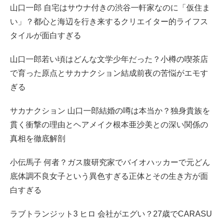
山口一郎 自宅はサウナ付きの渋谷一軒家なのに「仮住ま
い」？都心と海辺を行き来するクリエイター的ライフス
タイルが面白すぎる
山口一郎若い頃はどんな文学少年だった？小樽の喫茶店
で育った原点とサカナクション結成前夜の苦悩がエモす
ぎる
サカナクション 山口一郎結婚の噂は本当か？独身貴族を
貫く衝撃の理由とヘアメイク根本亜沙美との深い関係の
真相を徹底解剖
小伝馬子 何者？ガス腹研究家でバイオハッカーで元どん
底体調不良女子という異色すぎる正体とその生き方が面
白すぎる
ラブトランジット3 ヒロ 会社がエグい？27歳でCARASU