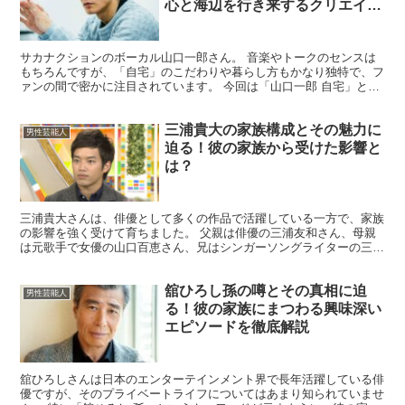
心と海辺を行き来するクリエイタ
ー的ライフスタイルが面白すぎる
サカナクションのボーカル山口一郎さん。 音楽やトークのセンスは
もちろんですが、「自宅」のこだわりや暮らし方もかなり独特で、フ
ァンの間で密かに注目されています。 今回は「山口一郎 自宅」とい
うキーワードを軸に、渋谷の一軒家での暮らし方やサウナ...
三浦貴大の家族構成とその魅力に
男性芸能人
迫る！彼の家族から受けた影響と
は？
三浦貴大さんは、俳優として多くの作品で活躍している一方で、家族
の影響を強く受けて育ちました。 父親は俳優の三浦友和さん、母親
は元歌手で女優の山口百恵さん、兄はシンガーソングライターの三浦
祐太朗さんという芸能一家で、彼のキャリアにおいて家族の...
舘ひろし孫の噂とその真相に迫
男性芸能人
る！彼の家族にまつわる興味深い
エピソードを徹底解説
舘ひろしさんは日本のエンターテインメント界で長年活躍している俳
優ですが、そのプライベートライフについてはあまり知られていませ