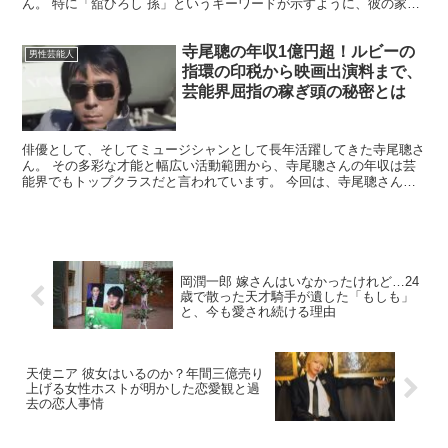
ん。 特に「舘ひろし 孫」というキーワードが示すように、彼の家族
についての噂が飛び交っています。 本記事では、舘ひろ...
寺尾聰の年収1億円超！ルビーの
男性芸能人
指環の印税から映画出演料まで、
芸能界屈指の稼ぎ頭の秘密とは
俳優として、そしてミュージシャンとして長年活躍してきた寺尾聰さ
ん。 その多彩な才能と幅広い活動範囲から、寺尾聰さんの年収は芸
能界でもトップクラスだと言われています。 今回は、寺尾聰さんの
年収に焦点を当て、その驚くべき金額の内訳と秘密に迫りま...
岡潤一郎 嫁さんはいなかったけれど…24
歳で散った天才騎手が遺した「もしも」
と、今も愛され続ける理由
天使ニア 彼女はいるのか？年間三億売り
上げる女性ホストが明かした恋愛観と過
去の恋人事情