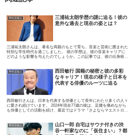
三浦祐太朗学歴の謎に迫る！彼の
男性芸能人
意外な過去と現在の姿とは？
三浦祐太朗さんは、著名な両親のもとで育ち、音楽と芸術に囲まれた
特別な学生時代を過ごしました。 彼の学歴は、彼の音楽キャリアに
どのような影響を与えたのでしょうか。この記事では、彼の出身校や
学生時代のエピソードを通じて、彼の学歴の謎に迫ります。...
西田敏行 国籍の秘密と彼の多彩
男性芸能人
なキャリア！現在の様子と日本を
代表する俳優のルーツに迫る
西田敏行さんは、日本を代表する俳優として長年にわたり多くの人々
に愛され続けています。 2024年現在77歳の彼は、足腰を痛めながら
も俳優としての活動を続け、最近ではドラマ『さよならマエストロ〜
父と私のアパッシオナート』で円熟した演技を披露し...
山口一郎 自宅はサウナ付きの渋
男性芸能人
谷一軒家なのに「仮住まい」？都