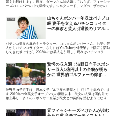
報をお届けします。現在、ダーマさんは結婚しておらず、フィッシャ
ーズのメンバーの中で独身です。シルクロード、ンダホ、ザカオの3
人は既に結婚している一方で、ダーマさんの結婚に関する具...
山ちゃんボンバー年収はパチプロ
その他
級 妻子を支えるパチンコライタ
ーの稼ぎと芸人引退後のリアルな
収入事情
パチンコ業界の異色キャラクター、山ちゃんボンバーさん。お笑い芸
人からパチンコライター、さらにはYouTubeや俳優業まで幅広く活動
してきた彼ですが、2023年には芸人を引退し、現在はパチンコライ
ターとしての活動が中心となっています。 そんな...
驚愕の収入源！渋野日向子スポン
その他
サー収入1億円以上の全貌が明ら
かに 世界的ゴルファーの稼ぎ方
とは
渋野日向子選手は、日本女子ゴルフ界の新星として注目を集めていま
す 2019年の全英女子オープンでの優勝以来、彼女の人気は国内外で
急上昇し、多くのスポンサー企業が彼女との契約を望むようになりま
した 今回は、渋野選手のスポンサー収入に焦点を当て...
元フィッシャーズぺけたんが歩む
その他
新たな道 音楽アーティストとし