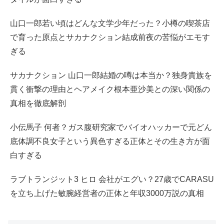
山口一郎若い頃はどんな文学少年だった？小樽の喫茶店
で育った原点とサカナクション結成前夜の苦悩がエモす
ぎる
サカナクション 山口一郎結婚の噂は本当か？独身貴族を
貫く衝撃の理由とヘアメイク根本亜沙美との深い関係の
真相を徹底解剖
小伝馬子 何者？ガス腹研究家でバイオハッカーで元どん
底体調不良女子という異色すぎる正体とその生き方が面
白すぎる
ラブトランジット3 ヒロ 会社がエグい？27歳でCARASU
を立ち上げた敏腕経営者の正体と年収3000万説の真相