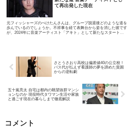
て再出発した現在
元フィッシャーズのぺけたんさんは、グループ脱退後どのような道を
歩んでいるのでしょうか。不祥事を経て表舞台から姿を消した彼です
が、2024年に音楽アーティスト「アキト」として新たなスタートを
切りました。 ボーカルユニット「ブレイズブリンガー」...
さとうさおり高校は偏差値40の公立校！
バス代が払えず看護師の夢を諦めた貧困
からの逆転劇
五十嵐亮太 自宅は都内の眺望抜群マンシ
ョンなのか 現役時代タワマン生活や家族
と過ごす現在の暮らしまで徹底解説
コメント