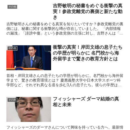
吉野敏明の秘書をめぐる衝撃の真
その他
実！参政党離党の裏側と新たな動
き
吉野敏明さんの秘書をめぐる真実を知りたいですか？参政党離党の裏
側には、秘書に関する衝撃的な噂が存在していました。 「内部情報
の漏洩」「誹謗中傷」という参政党側の主張に対し、吉野さんは「切
腹する」とまで言い切って秘書の潔白を主張。 この記事で...
衝撃の真実！岸田文雄の息子たち
その他
の学歴が明らかに 名門校から海
外留学まで驚きの教育方針とは
首相・岸田文雄さんの息子たちの学歴が明らかに。名門校から海外留
学まで、驚きの教育環境とは？ 慶應義塾大学や日本大学スポーツ科
学部など、それぞれ異なる道を歩む3人の息子たち。彼らの学歴は一
般家庭と比べてどうなのか？政治家の父を持つ彼らの将来に...
フィッシャーズ ダーマ結婚の真
その他
相と未来
フィッシャーズのダーマさんについて興味を持っている方へ、最新情