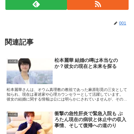
001
関連記事
松本麗華 結婚の噂は本当なの
その他
か？彼女の現在と未来を探る
松本麗華さんは、オウム真理教の教祖であった麻原彰晃の三女として
知られ、現在は著述家や心理カウンセラーとして活躍しています。
彼女の結婚に関する情報は公には明らかにされていませんが、そのプ
ライベートや活動に多くの人が関心を寄せています。過去の...
衝撃の急性肝炎で緊急入院も ぷ
その他
ろたん現在の病状と休止中の収入
事情、そして復帰への道のり