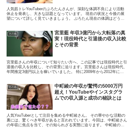
人気筋トレYouTuberのぷろたんさんが、深刻な体調不良により活動
休止を発表し、大きな話題となっています。 現在の状況と今後の展
望について詳しく見ていきましょう。 ぷろたん現在の体調はどうな
っているのか ぷろたんさんは2024年3月に深刻...
宮里藍 年収3億円から大転落の真
その他
実！現役時代と引退後の収入比較
とその背景
宮里藍さんの年収について知りたい方へ、この記事では現役時代と引
退後の収入を比較し、その背景に迫ります。宮里藍さんは現役時代、
年間推定3億円以上を稼いでいました。 特に2009年から2012年にか
けてのアメリカツアーでの活躍が大きく、スポンサ...
中町綾の年収が驚愕の5000万円
その他
超え！YouTubeやインスタグラ
ムでの収入源と成功の秘訣とは
人気YouTuberとして注目を集める中町綾さん。 その華やかな活動の
裏には、驚くべき年収があると言われています。今回は、中町綾さん
の年収に焦点を当て、その知られざる実態に迫ります。 中町綾の年
収はいくらなのか？ 中町綾さんの年収については...