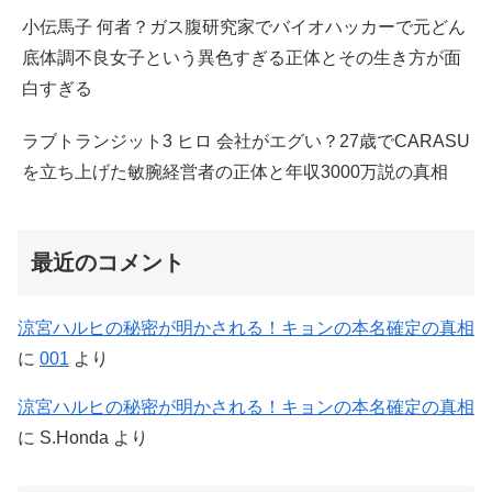
小伝馬子 何者？ガス腹研究家でバイオハッカーで元どん
底体調不良女子という異色すぎる正体とその生き方が面
白すぎる
ラブトランジット3 ヒロ 会社がエグい？27歳でCARASU
を立ち上げた敏腕経営者の正体と年収3000万説の真相
最近のコメント
涼宮ハルヒの秘密が明かされる！キョンの本名確定の真相
に
001
より
涼宮ハルヒの秘密が明かされる！キョンの本名確定の真相
に
S.Honda
より