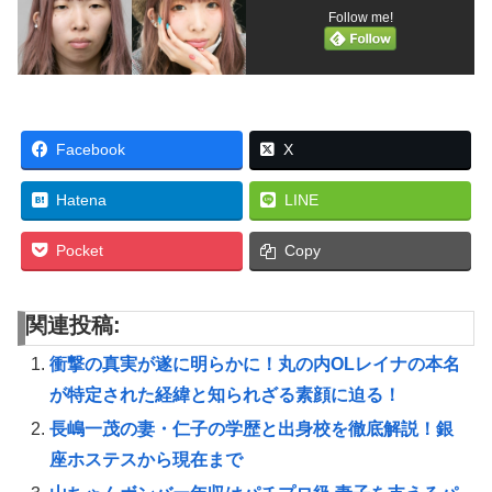
Follow me!
Facebook
X
Hatena
LINE
Pocket
Copy
関連投稿:
衝撃の真実が遂に明らかに！丸の内OLレイナの本名
が特定された経緯と知られざる素顔に迫る！
長嶋一茂の妻・仁子の学歴と出身校を徹底解説！銀
座ホステスから現在まで