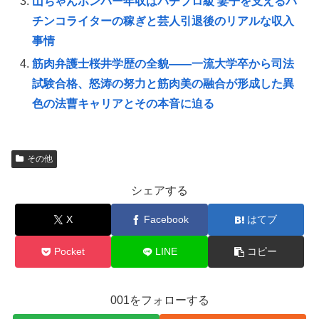
山ちゃんボンバー年収はパチプロ級 妻子を支えるパ
チンコライターの稼ぎと芸人引退後のリアルな収入
事情
筋肉弁護士桜井学歴の全貌――一流大学卒から司法
試験合格、怒涛の努力と筋肉美の融合が形成した異
色の法曹キャリアとその本音に迫る
その他
シェアする
X
Facebook
はてブ
Pocket
LINE
コピー
001をフォローする