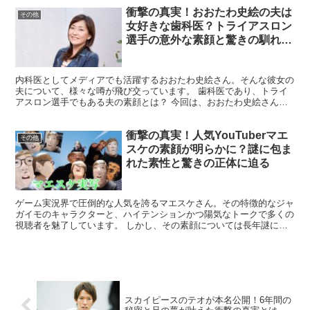
衝撃の真実！おおたわ史絵の夫は
その他
女好きな歯科医？トライアスロン
選手の意外な素顔と驚きの馴れ初
めとは
内科医としてメディアでも活躍するおおたわ史絵さん。そんな彼女の
夫について、様々な噂が飛び交っています。 歯科医であり、トライ
アスロン選手でもある夫の素顔とは？ 今回は、おおたわ史絵さんの
夫にまつわる驚きの事実に迫ります。 おおたわ史絵の夫は...
衝撃の真実！人気YouTuberマエ
その他
スケの素顔が明らかに？謎に包ま
れた素性と驚きの正体に迫る
ゲーム実況界で圧倒的な人気を誇るマエスケさん。その特徴的なジャ
ガイモのキャラクターと、ハイテンションかつ陽気なトークで多くの
視聴者を魅了しています。 しかし、その素顔については長年謎に包
まれたままです。今回は、マエスケさんの素顔に迫るととも...
スカイピースのテオが本名公開！6年間の