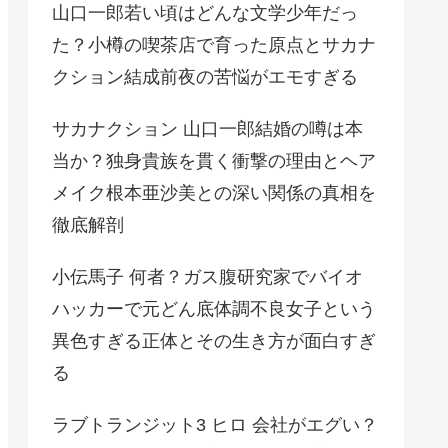
山口一郎若い頃はどんな文学少年だっ
た？小樽の喫茶店で育った原点とサカナ
クション結成前夜の苦悩がエモすぎる
サカナクション 山口一郎結婚の噂は本
当か？独身貴族を貫く衝撃の理由とヘア
メイク根本亜沙美との深い関係の真相を
徹底解剖
小伝馬子 何者？ガス腹研究家でバイオ
ハッカーで元どん底体調不良女子という
異色すぎる正体とその生き方が面白すぎ
る
ラブトランジット3 ヒロ 会社がエグい？