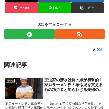
Pocket
LINE
コピー
001をフォローする
001
関連記事
王道家の清水社長の嫁が衝撃的！
その他
家系ラーメン界の革命児を支える
影の功労者と知られざる夫婦の絆
とは
家系ラーメン界の革命児として知られる王道家の清水裕正社長。 そ
の独特な経営手法と革新的なラーメン作りで多くのファンを魅了し続