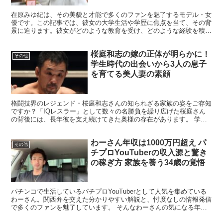
在原みゆ紀は、その美貌と才能で多くのファンを魅了するモデル・女
優です。この記事では、彼女の大学生活や学歴に焦点を当て、その背
景に迫ります。彼女がどのような教育を受け、どのような経験を積ん
できたのか、詳しく見ていきましょう。 在原みゆ紀の出身...
桜庭和志の嫁の正体が明らかに！
その他
学生時代の出会いから3人の息子
を育てる美人妻の素顔
格闘技界のレジェンド・桜庭和志さんの知られざる家族の姿をご存知
ですか？「IQレスラー」として数々の名勝負を繰り広げた桜庭さん
の背後には、長年彼を支え続けてきた奥様の存在があります。 学生
時代に出会ったとされる美人妻との間には3人の息子さんが...
わーさん年収は1000万円超え パ
その他
チプロYouTuberの収入源と驚き
の稼ぎ方 家族を養う34歳の覚悟
パチンコで生活しているパチプロYouTuberとして人気を集めている
わーさん。関西弁を交えた分かりやすい解説と、忖度なしの情報発信
で多くのファンを魅了しています。 そんなわーさんの気になる年収
はいくらなのでしょうか？パチンコでの収支や動画収...