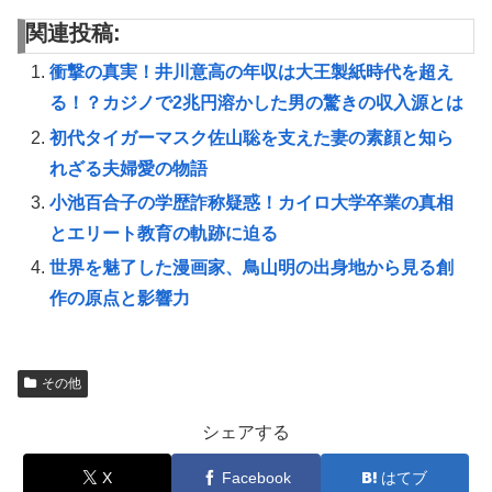
関連投稿:
衝撃の真実！井川意高の年収は大王製紙時代を超え
る！？カジノで2兆円溶かした男の驚きの収入源とは
初代タイガーマスク佐山聡を支えた妻の素顔と知ら
れざる夫婦愛の物語
小池百合子の学歴詐称疑惑！カイロ大学卒業の真相
とエリート教育の軌跡に迫る
世界を魅了した漫画家、鳥山明の出身地から見る創
作の原点と影響力
その他
シェアする
X
Facebook
はてブ