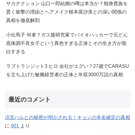
サカナクション 山口一郎結婚の噂は本当か？独身貴族を
貫く衝撃の理由とヘアメイク根本亜沙美との深い関係の
真相を徹底解剖
小伝馬子 何者？ガス腹研究家でバイオハッカーで元どん
底体調不良女子という異色すぎる正体とその生き方が面
白すぎる
ラブトランジット3 ヒロ 会社がエグい？27歳でCARASU
を立ち上げた敏腕経営者の正体と年収3000万説の真相
最近のコメント
涼宮ハルヒの秘密が明かされる！キョンの本名確定の真相
に
001
より