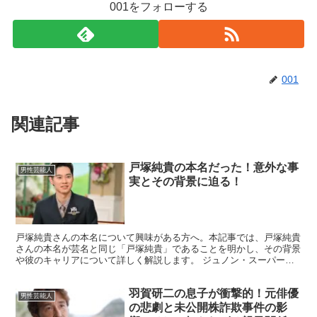
001をフォローする
001
関連記事
戸塚純貴の本名だった！意外な事
男性芸能人
実とその背景に迫る！
戸塚純貴さんの本名について興味がある方へ。本記事では、戸塚純貴
さんの本名が芸名と同じ「戸塚純貴」であることを明かし、その背景
や彼のキャリアについて詳しく解説します。 ジュノン・スーパーボ
ーイ・コンテストでの受賞をきっかけに芸能界入りし、特撮...
羽賀研二の息子が衝撃的！元俳優
男性芸能人
の悲劇と未公開株詐欺事件の影