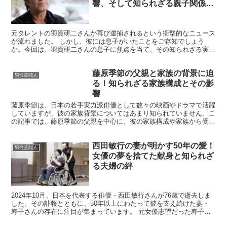
響、そして知られざる親子関係の
真相とは
元タレントの羽賀研二さんが再び逮捕されるという衝撃的なニュース
が流れました。 しかし、彼には息子がいたことをご存知でしょう
か。今回は、羽賀研二さんの息子に焦点を当て、その知られざる実態
に迫ります。 羽賀研二の息子はどんな人物なのか？ 羽賀研...
藤原季節の父親と家族の背景に迫
男性芸能人
る！知られざる家族構成とその影
響
藤原季節は、日本の若手実力派俳優として数々の映画やドラマで活躍
していますが、彼の家族背景についてはあまり知られていません。こ
の記事では、藤原季節の父親を中心に、彼の家族構成や家族から受け
た影響について詳しく解説します。 藤原季節の家庭は、母...
西田敏行の妻が明かす50年の愛！
男性芸能人
女優の夢を捨てた献身と知られざ
る夫婦の絆
2024年10月、日本を代表する俳優・西田敏行さんが76歳で逝去しま
した。その訃報とともに、50年以上にわたって彼を支え続けた妻・
寿子さんの存在に注目が集まっています。 元女優志望だった寿子さ
んは、なぜ自身の夢を諦めてまで西田さんを支え続け...