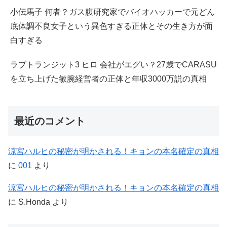
小伝馬子 何者？ガス腹研究家でバイオハッカーで元どん
底体調不良女子という異色すぎる正体とその生き方が面
白すぎる
ラブトランジット3 ヒロ 会社がエグい？27歳でCARASU
を立ち上げた敏腕経営者の正体と年収3000万説の真相
最近のコメント
涼宮ハルヒの秘密が明かされる！キョンの本名確定の真相
に
001
より
涼宮ハルヒの秘密が明かされる！キョンの本名確定の真相
に
S.Honda
より