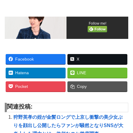
Follow me!
Facebook
X
Hatena
LINE
Pocket
Copy
関連投稿:
狩野英孝の姪が金髪ロングで上京し衝撃の美少女ぶ
りを顔出し公開したらファンが騒然となりSNSが大