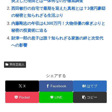
炎上した理由とは一体何なのか徹底調査
西田敏行の自宅で最期を迎えた真相とは？3億円豪邸
の秘密と知られざる生活ぶり
内藤剛志の年収は4,300万円！大物俳優の稼ぎぶりと
秘密の投資術に迫る
財津一郎の息子は誰？知られざる家族の絆と次世代
への影響
男性芸能人
シェアする
X
Facebook
はてブ
Pocket
LINE
コピー