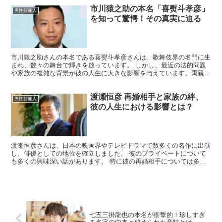
市川猿之助の本名「喜熨斗孝彦」
男性芸能人
を知って驚愕！その真実に迫る
市川猿之助さんの本名である喜熨斗孝彦さんは、歌舞伎界の名門に生
まれ、数々の舞台で輝きを放っています。 しかし、最近の法的問題
や家族の複雑な背景が彼の人生に大きな影響を与えています。両親の
自殺ほう助という衝撃的な事件を通じて明らかになった彼の...
渡瀬恒彦 再婚相手と家族の絆、
男性芸能人
彼の人生における影響とは？
渡瀬恒彦さんは、日本の映画界やテレビドラマで数多くの名作に出演
し、俳優としての地位を確立しました。 彼のプライベートについて
も多くの興味深い話があります。 特に彼の再婚相手については多く
の人々の関心を引きました。 今回は、渡瀬恒彦さんの再婚...
七五三掛龍也の本名が衝撃的！珍しすぎ