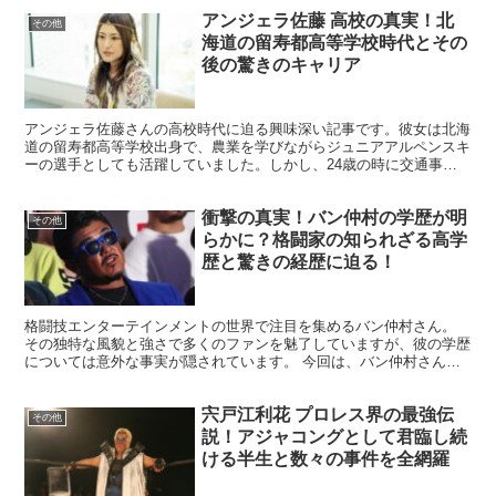
アンジェラ佐藤 高校の真実！北
その他
海道の留寿都高等学校時代とその
後の驚きのキャリア
アンジェラ佐藤さんの高校時代に迫る興味深い記事です。彼女は北海
道の留寿都高等学校出身で、農業を学びながらジュニアアルペンスキ
ーの選手としても活躍していました。しかし、24歳の時に交通事故
で怪我を負い、アルペンスキーを断念することになりました...
衝撃の真実！バン仲村の学歴が明
その他
らかに？格闘家の知られざる高学
歴と驚きの経歴に迫る！
格闘技エンターテインメントの世界で注目を集めるバン仲村さん。
その独特な風貌と強さで多くのファンを魅了していますが、彼の学歴
については意外な事実が隠されています。 今回は、バン仲村さんの
知られざる高学歴と驚きの経歴に迫ります。 バン仲村の学...
宍戸江利花 プロレス界の最強伝
その他
説！アジャコングとして君臨し続
ける半生と数々の事件を全網羅