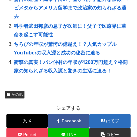
ビメタからアメリカ留学まで政治家の知られざる過
去
科学者武田邦彦の息子が医師に！父子で医療界に革
命を起こす可能性
ちろぴの年収が驚愕の億越え！？人気カップル
YouTuberの収入源と成功の秘密に迫る
衝撃の真実！バン仲村の年収が4200万円超え？格闘
家の知られざる収入源と驚きの生活に迫る！
その他
シェアする
X
Facebook
はてブ
Pocket
LINE
コピー