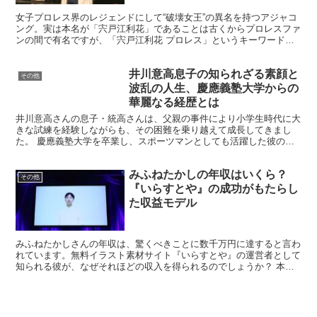
女子プロレス界のレジェンドにして“破壊女王”の異名を持つアジャコ
ング。実は本名が「宍戸江利花」であることは古くからプロレスファ
ンの間で有名ですが、「宍戸江利花 プロレス」というキーワードで
検索すると、驚くほど壮絶なキャリアと強烈な生き様が浮...
井川意高息子の知られざる素顔と
その他
波乱の人生、慶應義塾大学からの
華麗なる経歴とは
井川意高さんの息子・統高さんは、父親の事件により小学生時代に大
きな試練を経験しながらも、その困難を乗り越えて成長してきまし
た。 慶應義塾大学を卒業し、スポーツマンとしても活躍した彼の人
生は、波乱と挑戦の連続でした。教育熱心な家庭環境で育ち、...
みふねたかしの年収はいくら？
その他
『いらすとや』の成功がもたらし
た収益モデル
みふねたかしさんの年収は、驚くべきことに数千万円に達すると言わ
れています。無料イラスト素材サイト『いらすとや』の運営者として
知られる彼が、なぜそれほどの収入を得られるのでしょうか？ 本記
事では、みふねさんの革新的なビジネスモデルを徹底解析。...