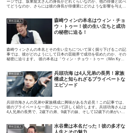
ージでは、坂東龍太さんの身長がどれくらいなのか、他の俳優と比べ
てどうなのか、さらには彼の身長が俳優業にどのような影響を与えて
いるのかを詳しく解説します。 また、坂東龍太さんの身長...
森崎ウィンの本名はウィン・チョ
男性芸能人
ウ・トゥー！彼の生い立ちと成功
の秘密に迫る！
森崎ウィンさんの本名とその生い立ちについて深く掘り下げるこの記
事では、彼がどのようにして日本の芸能界で成功を収めたのか、その
秘密に迫ります。 彼の本名は「ウィン・チョウ・トゥー（Win Kyaw
Htoo）」で、ミャンマー出身の彼は幼少期を...
兵頭功海 は4人兄弟の長男！家族
男性芸能人
構成と知られざるプライベートな
エピソード
兵頭功海さんの兄弟や家族構成に興味がある方必見！この記事では、
彼のプライベートな一面について詳しく紹介します。兵頭功海さんは
4人兄弟の長男で、2歳下の弟、9歳下の妹、そして12歳下の弟がいま
す。弟の兵頭幸樹さんも俳優として活動しており、兄に...
水谷豊は本名だった！彼の多才な
男性芸能人
人生とその魅力