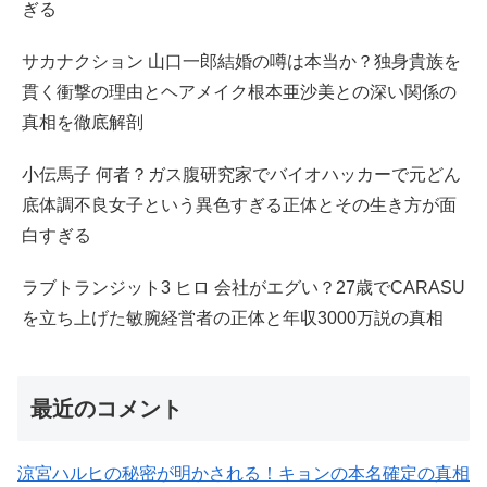
ぎる
サカナクション 山口一郎結婚の噂は本当か？独身貴族を
貫く衝撃の理由とヘアメイク根本亜沙美との深い関係の
真相を徹底解剖
小伝馬子 何者？ガス腹研究家でバイオハッカーで元どん
底体調不良女子という異色すぎる正体とその生き方が面
白すぎる
ラブトランジット3 ヒロ 会社がエグい？27歳でCARASU
を立ち上げた敏腕経営者の正体と年収3000万説の真相
最近のコメント
涼宮ハルヒの秘密が明かされる！キョンの本名確定の真相