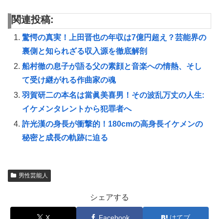
関連投稿:
驚愕の真実！上田晋也の年収は7億円超え？芸能界の
裏側と知られざる収入源を徹底解剖
船村徹の息子が語る父の素顔と音楽への情熱、そし
て受け継がれる作曲家の魂
羽賀研二の本名は當眞美喜男！その波乱万丈の人生:
イケメンタレントから犯罪者へ
許光漢の身長が衝撃的！180cmの高身長イケメンの
秘密と成長の軌跡に迫る
男性芸能人
シェアする
X
Facebook
はてブ