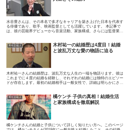
水谷豊さんは、その本名で多才なキャリアを築き上げた日本を代表す
る俳優であり、歌手、映画監督としても活躍しています。 本記事で
は、彼の芸能界デビューから音楽活動、家族構成、さらには監督業へ
の挑戦まで、水谷さんの魅力を余すところなく紹介します。...
木村祐一の結婚歴は4度目！結婚
男性芸能人
と波乱万丈な愛の物語に迫る
木村祐一さんの結婚歴は、波乱万丈な人生の一端を物語ります。彼は
これまでに４度の結婚を経験し、それぞれの結婚には独特のエピソー
ドが存在します。最初の結婚相手は一般女性で、詳細は明らかにされ
ていませんが、短期間で離婚しました。続いて1995年に...
橘ケンチ 子供の真相！結婚生活
男性芸能人
と家族構成を徹底解説
橘ケンチさんの結婚と子供について詳しく知りたい方へ。このページ
では、橘ケンチさんが2019年に一般女性と結婚したこと、その結婚