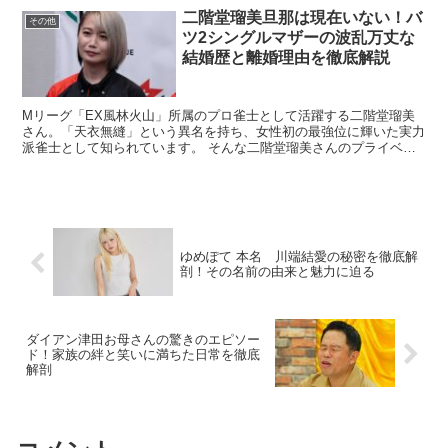
二階堂瑠美旦那は現在いない！バ
その他
ツ2シングルマザーの波乱万丈な
結婚歴と離婚理由を徹底解説
Mリーグ「EX風林火山」所属のプロ雀士として活躍する二階堂瑠美
さん。「天衣無縫」という異名を持ち、女性初の最強位に輝いた実力
派雀士として知られています。 そんな二階堂瑠美さんのプライベー
トについて、「二階堂瑠美旦那」というキーワードで検索す...
ゆめぽて 本名 川端結愛の秘密を徹底解
剖！その名前の由来と魅力に迫る
ダイアン津田お母さんの驚きのエピソー
ド！家族の絆と笑いに満ちた日常を徹底
解剖