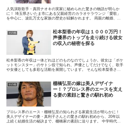
人気演歌歌手・真田ナオキの実家に秘められた驚きの物語が明らか
に！ 埼玉県さいたま市にある父親経営のカラオケラウンジ「愛歌」
を中心に、波乱万丈な家族の歴史が紐解かれます。 両親の離婚、厳
しい経済状況、そして夢への挑戦。真田ナオキを育てた家族の...
松本梨香の年収は１０００万円！
その他
声優界のトップを走り続ける彼女
の収入の秘密を探る
松本梨香の年収は一体どれほどのものなのでしょうか。彼女は「ポケ
ットモンスター」のサトシ役で知られ、声優としてだけでなく、歌手
や女優としても多彩な活動を展開しています。 そんな松本梨香さん
の収入の秘密を探ると、声優業以外の活動がどのように彼女...
棚橋弘至の嫁は美人デザイナ
その他
ー！？プロレス界のエースを支え
る妻の素顔と驚きの馴れ初め
プロレス界のエース・棚橋弘至の知られざる家庭生活が明らかに！
美人デザイナーの妻・真利子さんとの驚きの馴れ初めから、20年以
上続く結婚生活の秘訣まで、棚橋家の素顔に迫ります。 中学時代の
一目惚れから始まった二人の物語、家庭での力関係、そして...