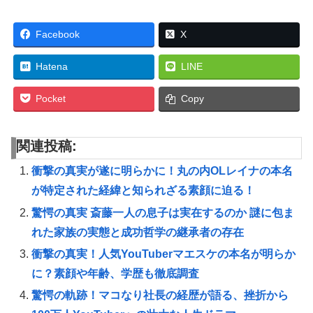
Facebook
X
Hatena
LINE
Pocket
Copy
関連投稿:
衝撃の真実が遂に明らかに！丸の内OLレイナの本名
が特定された経緯と知られざる素顔に迫る！
驚愕の真実 斎藤一人の息子は実在するのか 謎に包ま
れた家族の実態と成功哲学の継承者の存在
衝撃の真実！人気YouTuberマエスケの本名が明らか
に？素顔や年齢、学歴も徹底調査
驚愕の軌跡！マコなり社長の経歴が語る、挫折から