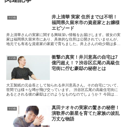
井上清華 実家 住所までは不明！
その他
福岡県久留米市の資産家とお嬢様
エピソード
井上清華さんの実家に関する興味深い情報をお届けします。彼女の実
家は福岡県久留米市にあり、具体的な住所は公開されていませんが、
地元でも有名な資産家の家庭で育ちました。井上さんの幼少期は多く
の習い事に恵まれ、クラシックバレエ、華道、書道、ピアノ...
衝撃の真実！井川意高の自宅は7
その他
億円超え！？渋谷区広尾の高級住
宅街に佇む豪邸の秘密とは
大王製紙の元会長として知られる井川意高さん。その自宅について、
世間では様々な噂が飛び交っています。 渋谷区広尾の高級住宅街に
あるとされる彼の豪邸はどのようなものなのでしょうか？ 今回は、
井川意高さんの自宅にまつわる驚きの事実に迫ります。 井...
真田ナオキの実家の驚きの秘密！
その他
演歌界の新星を育てた家族の波乱
万丈な物語