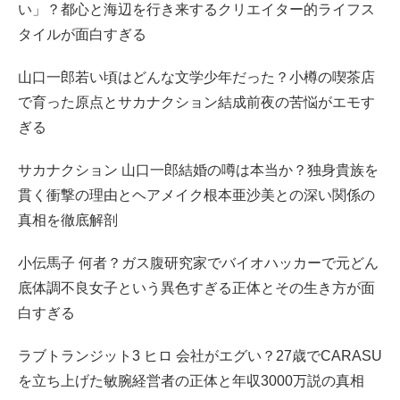
い」？都心と海辺を行き来するクリエイター的ライフス
タイルが面白すぎる
山口一郎若い頃はどんな文学少年だった？小樽の喫茶店
で育った原点とサカナクション結成前夜の苦悩がエモす
ぎる
サカナクション 山口一郎結婚の噂は本当か？独身貴族を
貫く衝撃の理由とヘアメイク根本亜沙美との深い関係の
真相を徹底解剖
小伝馬子 何者？ガス腹研究家でバイオハッカーで元どん
底体調不良女子という異色すぎる正体とその生き方が面
白すぎる
ラブトランジット3 ヒロ 会社がエグい？27歳でCARASU
を立ち上げた敏腕経営者の正体と年収3000万説の真相