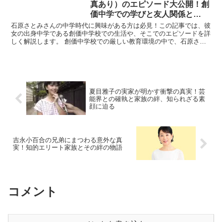
真あり）のエピソード大公開！創
価中学での学びと友人関係と
は？」
石原さとみさんの中学時代に興味がある方は必見！この記事では、彼
女の出身中学である創価中学校での生活や、そこでのエピソードを詳
しく解説します。 創価中学校での厳しい教育環境の中で、石原さと
みさんがどのように成長し、女優を志す夢を抱いたのかを探...
夏目雅子の実家が明かす衝撃の真実！芸
能界との確執と家族の絆、知られざる素
顔に迫る
吉永小百合の兄弟にまつわる意外な真
実！知的エリート家族とその絆の物語
コメント