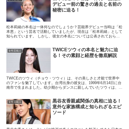
デビュー前の驚きの過去と名前の
秘密に迫る！
松本莉緒の本名は一体何なのでしょうか？芸能界デビュー当時は「松
本恵」という芸名で活動していましたが、現在は「松本莉緒」として
知られています。 しかし、彼女の本名については公表されておら
ず、「近野恵」や「金野千代」といった様々な説が浮上してい...
TWICEツウィの本名と魅力に迫
女性芸能人
る！その素顔と経歴を徹底解説
TWICEのツウィ（チョウ・ツウィ）は、その美しさと才能で世界中
のファンを魅了しています。台湾出身の彼女は、1999年6月14日に台
南市で生まれました。幼少期からダンスに親しんでいたツウィは、中
学生の時にJYPエンターテインメントのスカウト...
黒谷友香親戚関係の真相に迫る！
女性芸能人
意外な家族構成と知られざるエピ
ソード