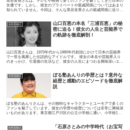
黒谷友香さんは、テレビや映画で多くのファンを魅了してきた日本の
女優です。しかし、彼女のプライベートや親戚関係についてはあまり
知られていません。今回は、そんな黒谷友香さんの親戚関係に迫り、
意外な家族構成や知られざるエピソードをお届けします。 ...
山口百恵の本名「三浦百恵」の秘
女性芸能人
密に迫る！彼女の人生と芸能界で
の軌跡を徹底解剖！
山口百恵さんは、1970年代から1980年代初頭にかけて日本の芸能界
で一世を風靡した伝説的なアイドルです。 彼女の本名や芸能界入り
のきっかけ、引退後の生活など、彼女の人生にまつわる興味深いエピ
ソードを通じて、その魅力に迫ります。 彼女の作品...
ぼる塾あんりの学歴とは？意外な
女性芸能人
経歴と感動のエピソードを徹底解
説
ぼる塾のあんりさんは、その独特なキャラクターとユーモアで多くの
ファンを魅了しています。彼女の学歴や経歴については非常に興味深
いものがあります。東京都江戸川区の公立小学校に通い、小学校1年
生のときにきりやはるかさんと出会いました。 中学校も江...
「石原さとみの中学時代（お宝写
女性芸能人