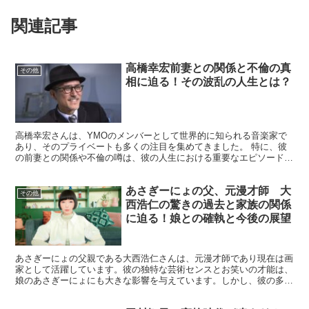
関連記事
高橋幸宏前妻との関係と不倫の真
その他
相に迫る！その波乱の人生とは？
高橋幸宏さんは、YMOのメンバーとして世界的に知られる音楽家で
あり、そのプライベートも多くの注目を集めてきました。 特に、彼
の前妻との関係や不倫の噂は、彼の人生における重要なエピソードの
一つです。 この記事では、高橋幸宏さんの前妻との関係や...
あさぎーにょの父、元漫才師 大
その他
西浩仁の驚きの過去と家族の関係
に迫る！娘との確執と今後の展望
あさぎーにょの父親である大西浩仁さんは、元漫才師であり現在は画
家として活躍しています。彼の独特な芸術センスとお笑いの才能は、
娘のあさぎーにょにも大きな影響を与えています。しかし、彼の多忙
な芸能活動が原因で、家族との関係に亀裂が生じ、特にあさ...