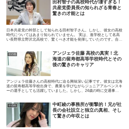
田村智子の高校時代が凄すぎる！
その他
共産党委員長の知られざる青春と
驚きの才能とは
日本共産党の幹部として知られる田村智子さん。しかし、彼女の高校
時代についてはあまり知られていません。 実は、進学校として名高
い長野県立野沢北高校で、驚くべき才能を発揮していたのです。合唱
部での本格的なオペラ上演、優秀な学業成績、そして社会問...
アンジェラ佐藤 高校の真実！北
その他
海道の留寿都高等学校時代とその
後の驚きのキャリア
アンジェラ佐藤さんの高校時代に迫る興味深い記事です。彼女は北海
道の留寿都高等学校出身で、農業を学びながらジュニアアルペンスキ
ーの選手としても活躍していました。しかし、24歳の時に交通事故
で怪我を負い、アルペンスキーを断念することになりました...
中町綾の事務所が衝撃的！兄が社
その他
長の会社設立と独立の真相、そし
て驚きの年収とは