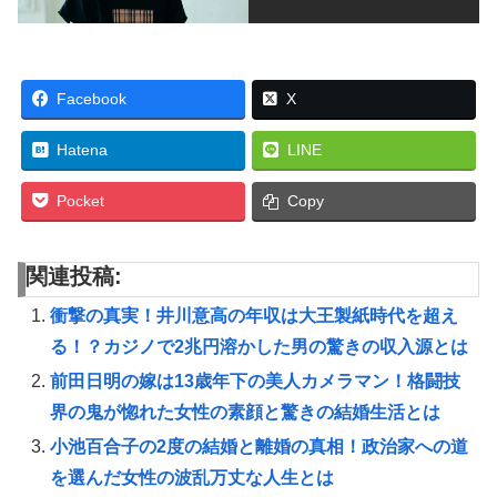
Facebook
X
Hatena
LINE
Pocket
Copy
関連投稿:
衝撃の真実！井川意高の年収は大王製紙時代を超え
る！？カジノで2兆円溶かした男の驚きの収入源とは
前田日明の嫁は13歳年下の美人カメラマン！格闘技
界の鬼が惚れた女性の素顔と驚きの結婚生活とは
小池百合子の2度の結婚と離婚の真相！政治家への道
を選んだ女性の波乱万丈な人生とは