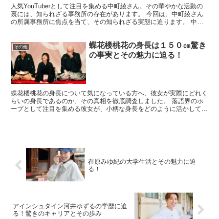
人気YouTuberとして注目を集める中町綾さん。その華やかな活動の
裏には、知られざる事務所の存在があります。 今回は、中町綾さん
の所属事務所に焦点を当て、その知られざる実態に迫ります。 中町
綾の事務所はどこなのか？ 中町綾さんの所属事務所...
蝶花楼桃花の身長は１５０㎝驚き
その他
の事実とその魅力に迫る！
蝶花楼桃花の身長について気になっている方へ、彼女が実際にどれく
らいの身長であるのか、その真相を徹底調査しました。 落語界のホ
ープとして注目を集める彼女が、小柄な身長をどのように活かしてい
るのか、また、共演者との比較やエピソードを交えて詳しく...
在原みゆ紀の大学生活とその魅力に迫
る！
アインシュタイン河井ゆずるの学歴に迫
る！驚きのキャリアとその歩み