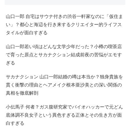
山口一郎 自宅はサウナ付きの渋谷一軒家なのに「仮住ま
い」？都心と海辺を行き来するクリエイター的ライフス
タイルが面白すぎる
山口一郎若い頃はどんな文学少年だった？小樽の喫茶店
で育った原点とサカナクション結成前夜の苦悩がエモす
ぎる
サカナクション 山口一郎結婚の噂は本当か？独身貴族を
貫く衝撃の理由とヘアメイク根本亜沙美との深い関係の
真相を徹底解剖
小伝馬子 何者？ガス腹研究家でバイオハッカーで元どん
底体調不良女子という異色すぎる正体とその生き方が面
白すぎる