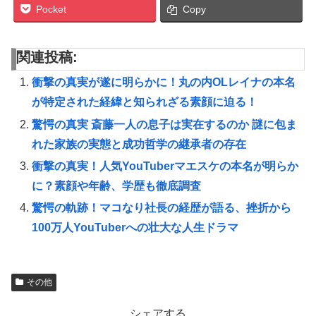
Pocket
Copy
関連投稿:
衝撃の真実が遂に明らかに！丸の内OLレイナの本名
が特定された経緯と知られざる素顔に迫る！
驚愕の真実 斎藤一人の息子は実在するのか 謎に包ま
れた家族の実態と成功哲学の継承者の存在
衝撃の真実！人気YouTuberマエスケの本名が明らか
に？素顔や年齢、学歴も徹底調査
驚愕の軌跡！マコなり社長の経歴が語る、挫折から
100万人YouTuberへの壮大な人生ドラマ
その他
シェアする