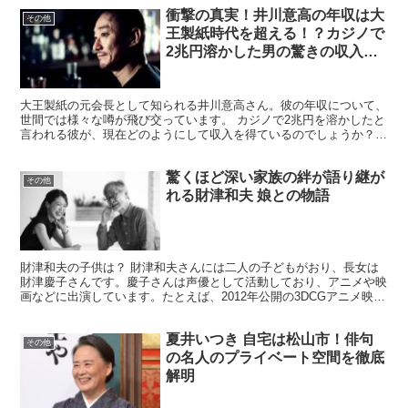
衝撃の真実！井川意高の年収は大
その他
王製紙時代を超える！？カジノで
2兆円溶かした男の驚きの収入源
とは
大王製紙の元会長として知られる井川意高さん。彼の年収について、
世間では様々な噂が飛び交っています。 カジノで2兆円を溶かしたと
言われる彼が、現在どのようにして収入を得ているのでしょうか？
今回は、井川意高さんの年収にまつわる驚きの事実に迫り...
驚くほど深い家族の絆が語り継が
その他
れる財津和夫 娘との物語
財津和夫の子供は？ 財津和夫さんには二人の子どもがおり、長女は
財津慶子さんです。慶子さんは声優として活動しており、アニメや映
画などに出演しています。たとえば、2012年公開の3DCGアニメ映画
『Happening Star☆』では声優として...
夏井いつき 自宅は松山市！俳句
その他
の名人のプライベート空間を徹底
解明