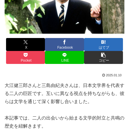
X
Facebook
はてブ
Pocket
LINE
コピー
2025.01.10
大江健三郎さんと三島由紀夫さんは、日本文学界を代表す
る二人の巨匠です。互いに異なる視点を持ちながらも、彼
らは文学を通じて深く影響し合いました。
本記事では、二人の出会いから始まる文学的対立と共鳴の
歴史を紐解きます。