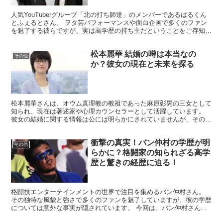
人気YouTuberグループ「北の打ち師達」のメンバーであるはるくん
とふぇるとさん。 ヲタ芸パフォーマンスや面白企画で多くのファン
を魅了する彼らですが、実は高学歴の持ち主だということをご存知で
しょうか？ 今回は、北の打ち師達の大学生活や学歴...
松本麗華 結婚の噂は本当なの
その他
か？彼女の現在と未来を探る
松本麗華さんは、オウム真理教の教祖であった麻原彰晃の三女として
知られ、現在は著述家や心理カウンセラーとして活躍しています。
彼女の結婚に関する情報は公には明らかにされていませんが、そのプ
ライベートや活動に多くの人が関心を寄せています。過去の...
衝撃の真実！バン仲村の学歴が明
その他
らかに？格闘家の知られざる高学
歴と驚きの経歴に迫る！
格闘技エンターテインメントの世界で注目を集めるバン仲村さん。
その独特な風貌と強さで多くのファンを魅了していますが、彼の学歴
については意外な事実が隠されています。 今回は、バン仲村さんの
知られざる高学歴と驚きの経歴に迫ります。 バン仲村の学...