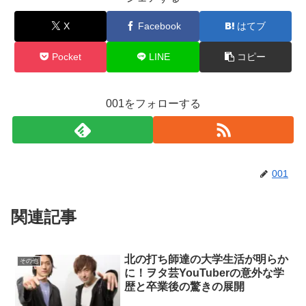
X
Facebook
はてブ
Pocket
LINE
コピー
001をフォローする
001
関連記事
北の打ち師達の大学生活が明らか
その他
に！ヲタ芸YouTuberの意外な学
歴と卒業後の驚きの展開