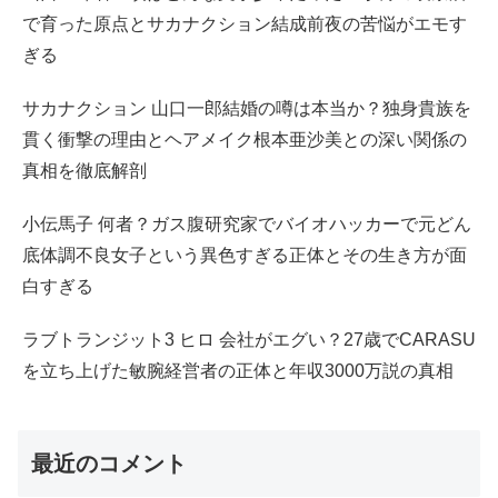
で育った原点とサカナクション結成前夜の苦悩がエモす
ぎる
サカナクション 山口一郎結婚の噂は本当か？独身貴族を
貫く衝撃の理由とヘアメイク根本亜沙美との深い関係の
真相を徹底解剖
小伝馬子 何者？ガス腹研究家でバイオハッカーで元どん
底体調不良女子という異色すぎる正体とその生き方が面
白すぎる
ラブトランジット3 ヒロ 会社がエグい？27歳でCARASU
を立ち上げた敏腕経営者の正体と年収3000万説の真相
最近のコメント