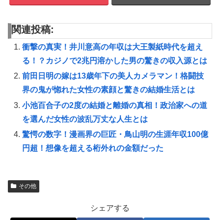
関連投稿:
衝撃の真実！井川意高の年収は大王製紙時代を超え
る！？カジノで2兆円溶かした男の驚きの収入源とは
前田日明の嫁は13歳年下の美人カメラマン！格闘技
界の鬼が惚れた女性の素顔と驚きの結婚生活とは
小池百合子の2度の結婚と離婚の真相！政治家への道
を選んだ女性の波乱万丈な人生とは
驚愕の数字！漫画界の巨匠・鳥山明の生涯年収100億
円超！想像を超える桁外れの金額だった
その他
シェアする