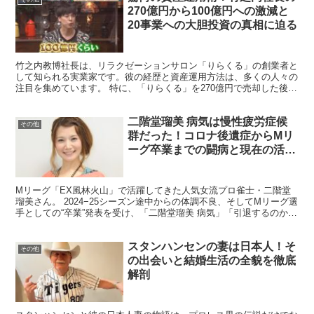
270億円から100億円への激減と
20事業への大胆投資の真相に迫る
竹之内教博社長は、リラクゼーションサロン「りらくる」の創業者と
して知られる実業家です。彼の経歴と資産運用方法は、多くの人々の
注目を集めています。 特に、「りらくる」を270億円で売却した後の
資産運用と事業展開は、ビジネス界で大きな話題となっ...
二階堂瑠美 病気は慢性疲労症候
その他
群だった！コロナ後遺症からMリ
ーグ卒業までの闘病と現在の活動
方針を徹底解説
Mリーグ「EX風林火山」で活躍してきた人気女流プロ雀士・二階堂
瑠美さん。 2024−25シーズン途中からの体調不良、そしてMリーグ選
手としての“卒業”発表を受け、「二階堂瑠美 病気」「引退するのか」
と心配する声が一気に広がりました。 結論か...
スタンハンセンの妻は日本人！そ
その他
の出会いと結婚生活の全貌を徹底
解剖