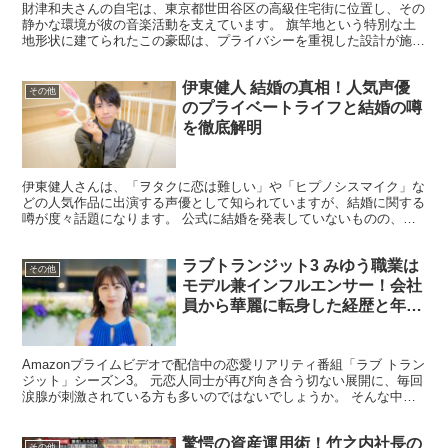
財津和夫さんの自宅は、東京都世田谷区の高級住宅街に位置し、その
静かな環境が彼の音楽活動を支えています。 旗竿地という特別な土
地形状に建てられたこの豪邸は、プライバシーを重視した設計が施さ
れ、数億円の価値を持つとされています。 この記事では、...
伊東健人 結婚の真相！人気声優
その他
のプライベートライフと結婚の噂
を徹底解明
伊東健人さんは、「ヲタクに恋は難しい」や「ヒプノシスマイク」な
どの人気作品に出演する声優として知られていますが、結婚に関する
噂が度々話題になります。 公式に結婚を発表していないものの、彼
の魅力と多くのファンの関心が背景にあります。 この記事...
ラブトランジット3 みゆう職業は
その他
モデル兼インフルエンサー！会社
員から華麗に転身した経歴と年収
も徹底調査
Amazonプライムビデオで配信中の恋愛リアリティ番組「ラブ トラン
ジット」シーズン3。 元恋人同士が再び向き合う切ない展開に、毎回
涙腺が刺激されている方も多いのではないでしょうか。 そんな中、
ひときわ注目を集めているのが、與田珠夕（よだ ...
驚愕の資産運用術！竹之内社長の
その他