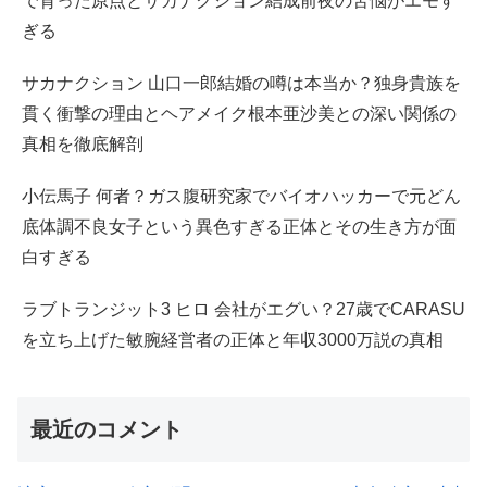
で育った原点とサカナクション結成前夜の苦悩がエモす
ぎる
サカナクション 山口一郎結婚の噂は本当か？独身貴族を
貫く衝撃の理由とヘアメイク根本亜沙美との深い関係の
真相を徹底解剖
小伝馬子 何者？ガス腹研究家でバイオハッカーで元どん
底体調不良女子という異色すぎる正体とその生き方が面
白すぎる
ラブトランジット3 ヒロ 会社がエグい？27歳でCARASU
を立ち上げた敏腕経営者の正体と年収3000万説の真相
最近のコメント