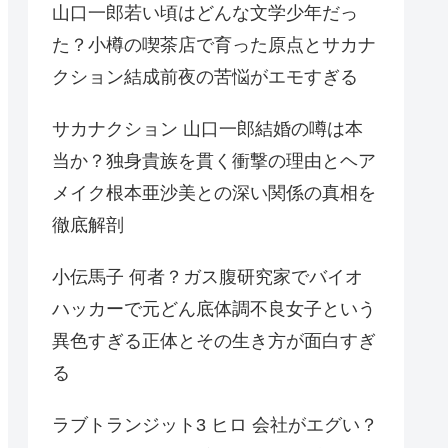
山口一郎若い頃はどんな文学少年だっ
た？小樽の喫茶店で育った原点とサカナ
クション結成前夜の苦悩がエモすぎる
サカナクション 山口一郎結婚の噂は本
当か？独身貴族を貫く衝撃の理由とヘア
メイク根本亜沙美との深い関係の真相を
徹底解剖
小伝馬子 何者？ガス腹研究家でバイオ
ハッカーで元どん底体調不良女子という
異色すぎる正体とその生き方が面白すぎ
る
ラブトランジット3 ヒロ 会社がエグい？