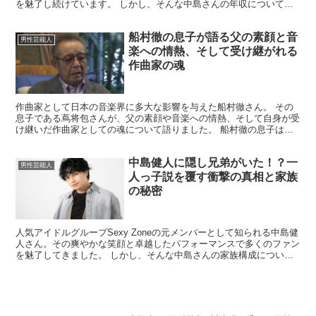
を魅了し続けています。 しかし、そんな中島さんの年収について、
驚くべき情報が明らかになりました。今回は、中島...
船村徹の息子が語る父の素顔と音
男性芸能人
楽への情熱、そして受け継がれる
作曲家の魂
作曲家として日本の音楽界に多大な影響を与えた船村徹さん。 その
息子である蔦将包さんが、父の素顔や音楽への情熱、そして自身が受
け継いだ作曲家としての魂について語りました。 船村徹の息子はど
のような人物なのか？ 船村徹さんの長男である蔦将包さん...
中島健人に隠し兄弟がいた！？一
男性芸能人
人っ子説を覆す衝撃の真相と家族
の秘密
人気アイドルグループSexy Zoneの元メンバーとして知られる中島健
人さん。その爽やかな笑顔と卓越したパフォーマンスで多くのファン
を魅了してきました。 しかし、そんな中島さんの家族構成につい
て、新たな疑惑が浮上しています。一人っ子として知...