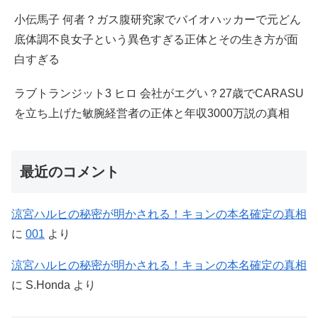
小伝馬子 何者？ガス腹研究家でバイオハッカーで元どん
底体調不良女子という異色すぎる正体とその生き方が面
白すぎる
ラブトランジット3 ヒロ 会社がエグい？27歳でCARASU
を立ち上げた敏腕経営者の正体と年収3000万説の真相
最近のコメント
涼宮ハルヒの秘密が明かされる！キョンの本名確定の真相
に
001
より
涼宮ハルヒの秘密が明かされる！キョンの本名確定の真相
に
S.Honda
より