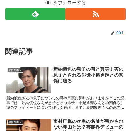
001をフォローする
001
関連記事
新納慎也の息子の噂と真実！実の
男性芸能人
息子とされる俳優小越勇輝との関
係に迫る
新納慎也さんの息子についての噂や真実に興味がありますか？この記
事では、新納慎也さんが息子と呼ぶ俳優・小越勇輝さんとの関係や、
彼のプライベートについて詳しく解説します。新納慎也さんの魅力や
背景を探りながら、彼がどのようにして現在の地位を築いた...
市村正親の次男の名前が明かされ
男性芸能人
ない理由とは？芸能界デビューの