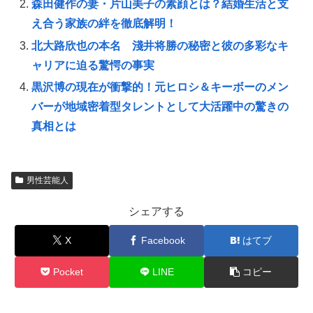
森田健作の妻・片山美子の素顔とは？結婚生活と支
え合う家族の絆を徹底解明！
北大路欣也の本名 淺井将勝の秘密と彼の多彩なキ
ャリアに迫る驚愕の事実
黒沢博の現在が衝撃的！元ヒロシ＆キーボーのメン
バーが地域密着型タレントとして大活躍中の驚きの
真相とは
男性芸能人
シェアする
X
Facebook
はてブ
Pocket
LINE
コピー