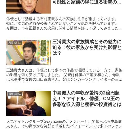
可能性と家族の絆に迫る衝撃の真
相
俳優として活躍する市村正親さんの家族に注目が集まっています。
特に、次男の名前が公表されていないことが話題を呼んでいます。
今回は、市村正親さんの次男に関する情報を詳しく探ってみました。
市村正親の次男の名前はなぜ公表されていないのか？ 市...
三浦貴大の家族構成とその魅力に
男性芸能人
迫る！彼の家族から受けた影響と
は？
三浦貴大さんは、俳優として多くの作品で活躍している一方で、家族
の影響を強く受けて育ちました。 父親は俳優の三浦友和さん、母親
は元歌手で女優の山口百恵さん、兄はシンガーソングライターの三浦
祐太朗さんという芸能一家で、彼のキャリアにおいて家族の...
中島健人の年収が驚愕の2億円超
男性芸能人
え！？アイドル、俳優、CM王の
多彩な収入源と秘密の投資術とは
人気アイドルグループSexy Zoneの元メンバーとして知られる中島健
人さん。その爽やかな笑顔と卓越したパフォーマンスで多くのファン