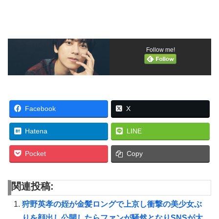
Follow me!
Facebook
X
Hatena
LINE
Pocket
Copy
関連投稿:
狩野英孝の姪が金髪ロングで上京し衝撃の美少女ぶ
りを顔出し公開したらファンが騒然となりSNSが大