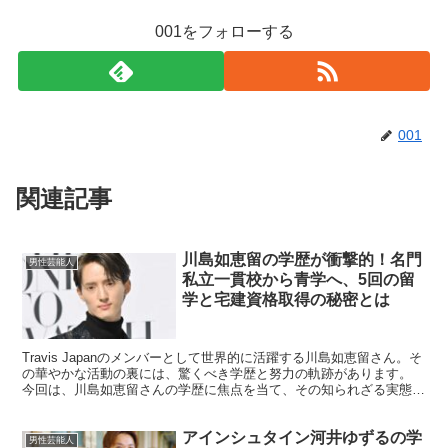
001をフォローする
001
関連記事
川島如恵留の学歴が衝撃的！名門
男性芸能人
私立一貫校から青学へ、5回の留
学と宅建資格取得の秘密とは
Travis Japanのメンバーとして世界的に活躍する川島如恵留さん。そ
の華やかな活動の裏には、驚くべき学歴と努力の軌跡があります。
今回は、川島如恵留さんの学歴に焦点を当て、その知られざる実態に
迫ります。 川島如恵留の学歴はどのようなも...
アインシュタイン河井ゆずるの学
男性芸能人