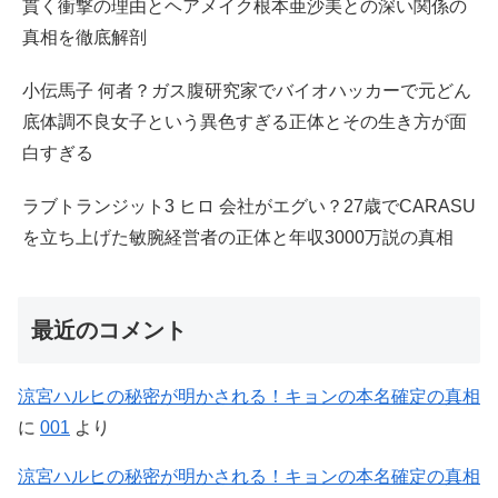
貫く衝撃の理由とヘアメイク根本亜沙美との深い関係の
真相を徹底解剖
小伝馬子 何者？ガス腹研究家でバイオハッカーで元どん
底体調不良女子という異色すぎる正体とその生き方が面
白すぎる
ラブトランジット3 ヒロ 会社がエグい？27歳でCARASU
を立ち上げた敏腕経営者の正体と年収3000万説の真相
最近のコメント
涼宮ハルヒの秘密が明かされる！キョンの本名確定の真相
に
001
より
涼宮ハルヒの秘密が明かされる！キョンの本名確定の真相