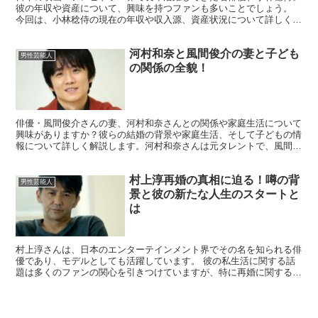
彼の年収や資産について、興味を持つファンも多いことでしょう。
今回は、小林稔侍の現在の年収や収入源、資産状況について詳しく探
ってみました。 小林稔侍の現在の年収はどれくらいなの...
河村和奈と風間俊介の妻と子ども
男性芸能人
の関係の全貌！
俳優・風間俊介さんの妻、河村和奈さんとの関係や家庭生活について
興味がありますか？彼らの結婚の背景や家庭生活、そして子どもの情
報について詳しく解説します。河村和奈さんは元タレントで、風間俊
介さんと10年間の交際を経て2013年に結婚しました。...
村上淳再婚の真相に迫る！噂の背
男性芸能人
景と彼の新たな人生のスタートと
は
村上淳さんは、日本のエンターテインメント界でその名を知られる俳
優であり、モデルとしても活躍しています。 彼の私生活に関する話
題は多くのファンの関心を引きつけていますが、特に再婚に関する噂
が注目されています。 この記事では、村上淳さんの再婚に...