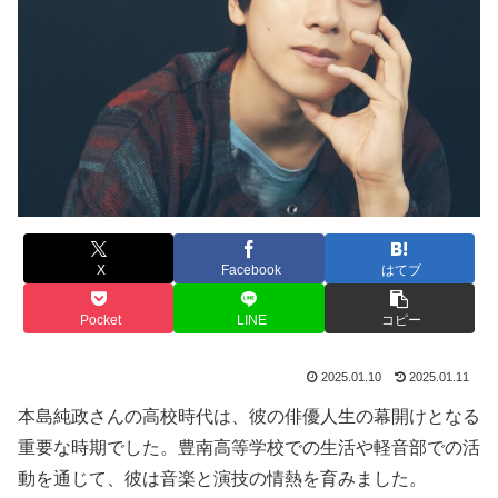
X
Facebook
はてブ
Pocket
LINE
コピー
2025.01.10
2025.01.11
本島純政さんの高校時代は、彼の俳優人生の幕開けとなる
重要な時期でした。豊南高等学校での生活や軽音部での活
動を通じて、彼は音楽と演技の情熱を育みました。