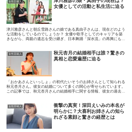
津川雅彦の娘・真由子の現在は？
女性芸能人
女優としての活動と私生活に迫る
津川雅彦さんと朝丘雪路さんの娘である真由子さんは、現在どのよう
な活動をしているのでしょうか？ 女優や歌手としてのキャリアを築
きながら、両親の遺志を受け継ぎ、日本舞踊「深水流」の再興にも取
り組んでいます。 さらに、俳優の友山裕之助さんとの結婚...
秋元杏月の結婚相手は誰？驚きの
女性芸能人
真相と恋愛遍歴に迫る
「おかあさんといっしょ」の初代たいそうのお姉さんとして知られる
秋元杏月さん。彼女の結婚について多くの関心が寄せられています。
この記事では、秋元杏月さんの結婚相手に関する情報、彼女の過去の
恋愛遍歴、そしてプライベートな一面について詳しく解説...
衝撃の真実！深田えいみの本名が
女性芸能人
明らかに？大喜利お姉さんの知ら
れざる素顔と驚きの経歴とは