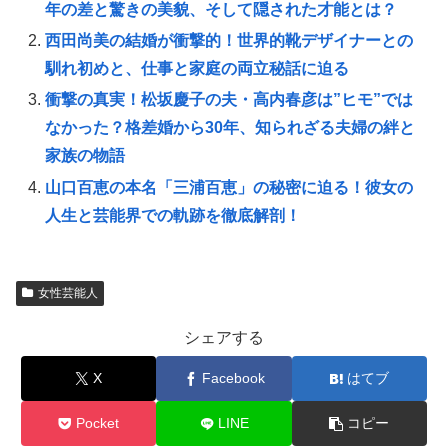
年の差と驚きの美貌、そして隠された才能とは？
西田尚美の結婚が衝撃的！世界的靴デザイナーとの
馴れ初めと、仕事と家庭の両立秘話に迫る
衝撃の真実！松坂慶子の夫・高内春彦は”ヒモ”では
なかった？格差婚から30年、知られざる夫婦の絆と
家族の物語
山口百恵の本名「三浦百恵」の秘密に迫る！彼女の
人生と芸能界での軌跡を徹底解剖！
女性芸能人
シェアする
X
Facebook
はてブ
Pocket
LINE
コピー