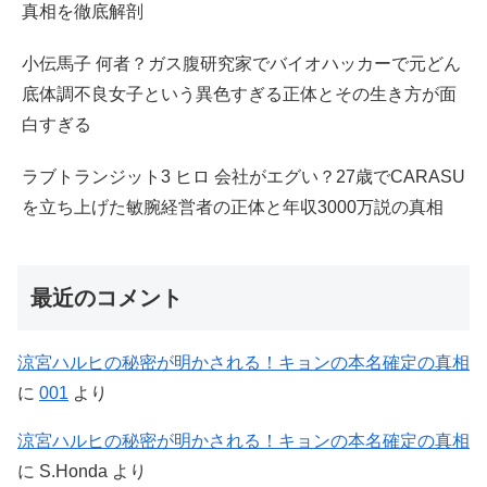
真相を徹底解剖
小伝馬子 何者？ガス腹研究家でバイオハッカーで元どん
底体調不良女子という異色すぎる正体とその生き方が面
白すぎる
ラブトランジット3 ヒロ 会社がエグい？27歳でCARASU
を立ち上げた敏腕経営者の正体と年収3000万説の真相
最近のコメント
涼宮ハルヒの秘密が明かされる！キョンの本名確定の真相
に
001
より
涼宮ハルヒの秘密が明かされる！キョンの本名確定の真相
に
S.Honda
より