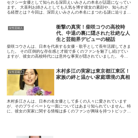
セクシー女優として知られる深田えいみさんの本名が話題になってい
ます。 大喜利お姉さんとしても人気を博す彼女の素顔や、知られざ
る経歴とは？今回は、深田えいみさんの本名にまつわる謎に迫りま
す。 深田えいみの本名は何なのか？ 深田えいみさんの本名...
衝撃の真実！柴咲コウの高校時
女性芸能人
代、中退の裏に隠された壮絶な人
生と芸能界デビューの秘話
柴咲コウさんは、日本を代表する女優・歌手として長年活躍してきま
した。 その圧倒的な存在感と才能で多くのファンを魅了し続けてい
ますが、彼女の高校時代には意外な事実が隠されていました。 今回
は、柴咲コウさんの高校時代に焦点を当て、中退の真相や芸...
木村多江の実家は東京都江東区！
女性芸能人
家族の絆と温かい家庭環境の真相
木村多江さんは、日本の名女優として多くの人々に愛されています
が、そのプライベートな一面についてはあまり知られていません。特
に、彼女の実家に関する情報は多くのファンが興味を持つトピックで
す。 本記事では、木村多江さんの実家の場所や家族構成、彼...