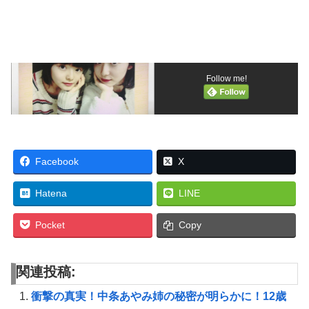
Follow me!
Facebook
X
Hatena
LINE
Pocket
Copy
関連投稿:
衝撃の真実！中条あやみ姉の秘密が明らかに！12歳